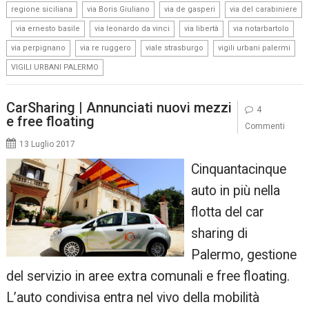
,
,
,
regione siciliana
via Boris Giuliano
via de gasperi
via del carabiniere
,
,
,
,
,
via ernesto basile
via leonardo da vinci
via libertà
via notarbartolo
,
,
,
,
via perpignano
via re ruggero
viale strasburgo
vigili urbani palermi
VIGILI URBANI PALERMO
CarSharing | Annunciati nuovi mezzi
4
e free floating
Commenti
13 Luglio 2017
Cinquantacinque
auto in più nella
flotta del car
sharing di
Palermo, gestione
del servizio in aree extra comunali e free floating.
L’auto condivisa entra nel vivo della mobilità