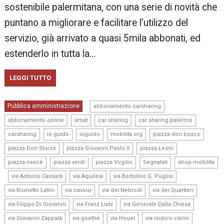
sostenibile palermitana, con una serie di novità che
puntano a migliorare e facilitare l’utilizzo del
servizio, già arrivato a quasi 5mila abbonati, ed
estenderlo in tutta la…
LEGGI TUTTO
,
Pubblica amministrazione
abbonamento carsharing
,
,
,
,
abbonamento online
amat
car sharing
car sharing palermo
,
,
,
,
,
carsharing
io guido
ioguido
mobilita.org
piazza don bosco
,
,
,
piazza Don Sturzo
piazza Giovanni Paolo II
piazza Leoni
,
,
,
,
piazza nascè
piazza verdi
piazza Virgilio
Segnalati
shop mobilita
,
,
,
,
via Antonio Cassarà
via Aquileia
via Bertolino G. Puglisi
,
,
,
,
via Brunetto Latini
via cavour
via dei Nebrodi
via dei Quartieri
,
,
,
via Filippo Di Giovanni
via Franz Listz
via Generale Dalla Chiesa
,
,
,
,
via Giovanni Zappalà
via goethe
via Houel
via isidoro carini