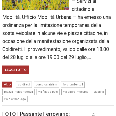
– Servizi al
cittadino e
Mobilità, Ufficio Mobilità Urbana – ha emesso una
ordinanza per la limitazione temporanea della
sosta veicolare in alcune vie e piazze cittadine, in
occasione della manifestazione organizzata dalla
Coldiretti. Il provvedimento, valido dalle ore 18.00
del 28 luglio alle ore 19.00 del 29 luglio,…
LEGGI TUTTO
,
,
,
Altro
coldiretti
corso calatafimi
foro umberto I
,
,
,
,
piazza indipendenza
via filippo patti
via padre messina
viabilità
viale strasburgo
FOTO | Passante Ferroviario:
1