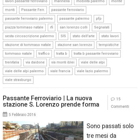
,
,
,
,
lavori passante ferroviario
marinella
mobilita palermo
monte
,
,
,
monti
Passante Ferr.
passante ferroviario
,
,
,
passante ferroviario palermo
passante palermo
pfp
,
,
,
,
piazza tommaso natale
rfi
san lorenzo colli
Segnalati
,
,
,
,
sesta circoscrizione palermo
SIS
stato dell'arte
stato lavori
,
,
,
stazione di tommaso natale
stazione san lorenzo
tempistiche
,
,
,
,
tommaso natale
traffico
tratta b
tratta b passante ferroviario
,
,
,
,
trenitalia
via daidone
via monti iblei
viale delle alpi
,
,
,
viale delle alpi palermo
viale francia
viale lazio palermo
viale strasburgo
Passante Ferroviario | La nuova
15
stazione S. Lorenzo prende forma
Commenti
5 Febbraio 2016
Sono passati solo
tre mesi da