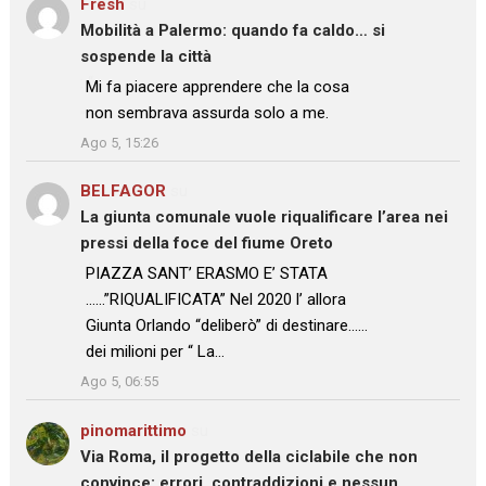
Fresh
su
Mobilità a Palermo: quando fa caldo… si
sospende la città
: “
Mi fa piacere apprendere che la cosa
non sembrava assurda solo a me.
”
Ago 5, 15:26
BELFAGOR
su
La giunta comunale vuole riqualificare l’area nei
pressi della foce del fiume Oreto
: “
PIAZZA SANT’ ERASMO E’ STATA
……”RIQUALIFICATA” Nel 2020 l’ allora
Giunta Orlando “deliberò” di destinare……
dei milioni per “ La…
”
Ago 5, 06:55
pinomarittimo
su
Via Roma, il progetto della ciclabile che non
convince: errori, contraddizioni e nessun