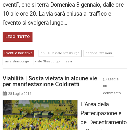
eventi”, che si terrà Domenica 8 gennaio, dalle ore
10 alle ore 20. La via sarà chiusa al traffico e
l’evento si svolgerà lungo…
LEGGI TUTTO
,
,
Eventi e iniziative
chiusura viale strasburgo
pedonalizzazioni
,
viale strasburgo
viale Strasburgo in festa
Viabilità | Sosta vietata in alcune vie
Lascia
per manifestazione Coldiretti
un
commento
28 Luglio 2016
L’Area della
Partecipazione e
del Decentramento