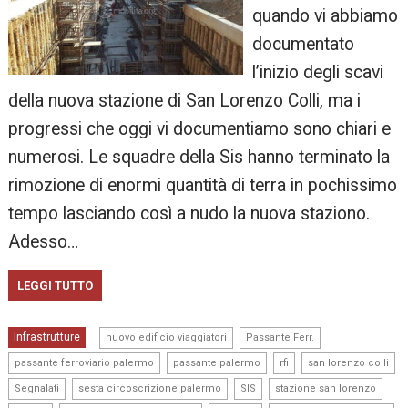
quando vi abbiamo
documentato
l’inizio degli scavi
della nuova stazione di San Lorenzo Colli, ma i
progressi che oggi vi documentiamo sono chiari e
numerosi. Le squadre della Sis hanno terminato la
rimozione di enormi quantità di terra in pochissimo
tempo lasciando così a nudo la nuova staziono.
Adesso…
LEGGI TUTTO
,
,
Infrastrutture
nuovo edificio viaggiatori
Passante Ferr.
,
,
,
,
passante ferroviario palermo
passante palermo
rfi
san lorenzo colli
,
,
,
,
Segnalati
sesta circoscrizione palermo
SIS
stazione san lorenzo