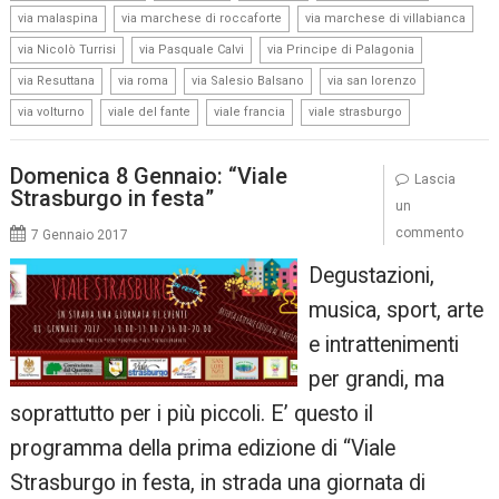
,
,
,
via malaspina
via marchese di roccaforte
via marchese di villabianca
,
,
,
via Nicolò Turrisi
via Pasquale Calvi
via Principe di Palagonia
,
,
,
,
via Resuttana
via roma
via Salesio Balsano
via san lorenzo
,
,
,
via volturno
viale del fante
viale francia
viale strasburgo
Domenica 8 Gennaio: “Viale
Lascia
Strasburgo in festa”
un
commento
7 Gennaio 2017
Degustazioni,
musica, sport, arte
e intrattenimenti
per grandi, ma
soprattutto per i più piccoli. E’ questo il
programma della prima edizione di “Viale
Strasburgo in festa, in strada una giornata di