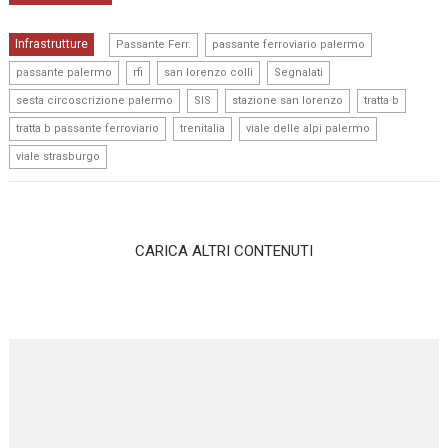
,
,
Infrastrutture
Passante Ferr.
passante ferroviario palermo
,
,
,
,
passante palermo
rfi
san lorenzo colli
Segnalati
,
,
,
,
sesta circoscrizione palermo
SIS
stazione san lorenzo
tratta b
,
,
,
tratta b passante ferroviario
trenitalia
viale delle alpi palermo
viale strasburgo
CARICA ALTRI CONTENUTI