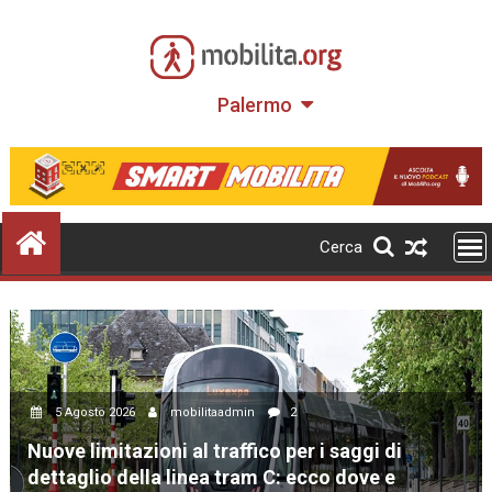
Skip
to
content
Palermo
Cerca
5 Agosto 2026
mobilitaadmin
2
Nuove limitazioni al traffico per i saggi di
dettaglio della linea tram C: ecco dove e