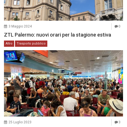
3 Maggio 2024
0
ZTL Palermo: nuovi orari per la stagione estiva
Altro
Trasporto pubblico
25 Luglio 2023
3