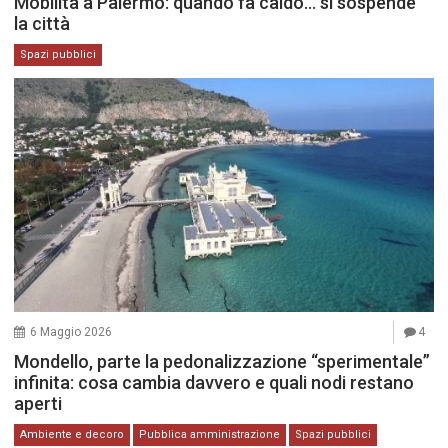
Mobilità a Palermo: quando fa caldo… si sospende
la città
Spazi pubblici
6 Maggio 2026
4
Mondello, parte la pedonalizzazione “sperimentale”
infinita: cosa cambia davvero e quali nodi restano
aperti
Ambiente e decoro
Pubblica amministrazione
Spazi pubblici