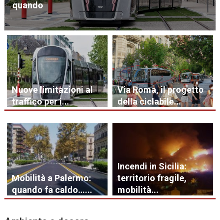
quando
Nuove limitazioni al
Via Roma, il progetto
traffico per i...
della ciclabile...
Incendi in Sicilia:
Mobilità a Palermo:
territorio fragile,
quando fa caldo…...
mobilità...