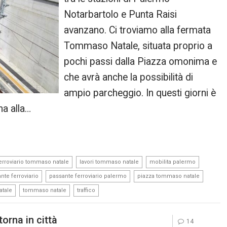
Notarbartolo e Punta Raisi
avanzano. Ci troviamo alla fermata
Tommaso Natale, situata proprio a
pochi passi dalla Piazza omonima e
che avrà anche la possibilità di
ampio parcheggio. In questi giorni è
na alla…
,
,
,
ferroviario tommaso natale
lavori tommaso natale
mobilita palermo
,
,
,
nte ferroviario
passante ferroviario palermo
piazza tommaso natale
,
,
atale
tommaso natale
traffico
torna in città
14