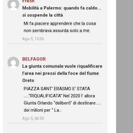
Fresh
su
Mobilità a Palermo: quando fa caldo…
si sospende la città
: “
Mi fa piacere apprendere che la cosa
non sembrava assurda solo a me.
”
Ago 5, 15:26
BELFAGOR
su
La giunta comunale vuole riqualificare
l’area nei pressi della foce del fiume
Oreto
: “
PIAZZA SANT’ ERASMO E’ STATA
……”RIQUALIFICATA” Nel 2020 l’ allora
Giunta Orlando “deliberò” di destinare……
dei milioni per “ La…
”
Ago 5, 06:55