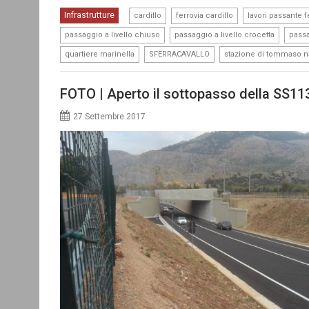
,
,
Infrastrutture
cardillo
ferrovia cardillo
lavori passante 
,
,
passaggio a livello chiuso
passaggio a livello crocetta
passa
,
,
quartiere marinella
SFERRACAVALLO
stazione di tommaso n
FOTO | Aperto il sottopasso della SS113
27 Settembre 2017