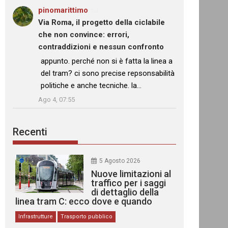
pinomarittimo
su
Via Roma, il progetto della ciclabile
che non convince: errori,
contraddizioni e nessun confronto
: “
appunto. perché non si è fatta la linea a
del tram? ci sono precise repsonsabilità
politiche e anche tecniche. la…
”
Ago 4, 07:55
Recenti
5 Agosto 2026
Nuove limitazioni al
traffico per i saggi
di dettaglio della
linea tram C: ecco dove e quando
Infrastrutture
Trasporto pubblico