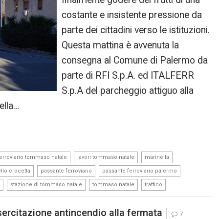
costante e insistente pressione da
parte dei cittadini verso le istituzioni.
Questa mattina è avvenuta la
consegna al Comune di Palermo da
parte di RFI S.p.A. ed ITALFERR
S.p.A del parcheggio attiguo alla
ella…
,
,
,
ferroviario tommaso natale
lavori tommaso natale
marinella
,
,
,
llo crocetta
passante ferroviario
passante ferroviario palermo
,
,
,
stazione di tommaso natale
tommaso natale
traffico
ercitazione antincendio alla fermata
7