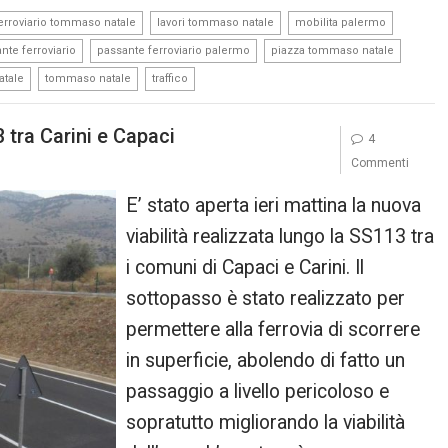
,
,
,
ferroviario tommaso natale
lavori tommaso natale
mobilita palermo
,
,
,
nte ferroviario
passante ferroviario palermo
piazza tommaso natale
,
,
atale
tommaso natale
traffico
 tra Carini e Capaci
4
Commenti
E’ stato aperta ieri mattina la nuova
viabilità realizzata lungo la SS113 tra
i comuni di Capaci e Carini. Il
sottopasso è stato realizzato per
permettere alla ferrovia di scorrere
in superficie, abolendo di fatto un
passaggio a livello pericoloso e
sopratutto migliorando la viabilità