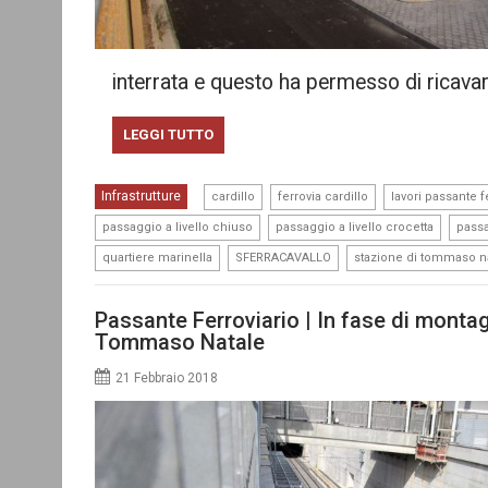
interrata e questo ha permesso di ricavar
LEGGI TUTTO
,
,
Infrastrutture
cardillo
ferrovia cardillo
lavori passante 
,
,
passaggio a livello chiuso
passaggio a livello crocetta
passa
,
,
quartiere marinella
SFERRACAVALLO
stazione di tommaso n
Passante Ferroviario | In fase di montag
Tommaso Natale
21 Febbraio 2018