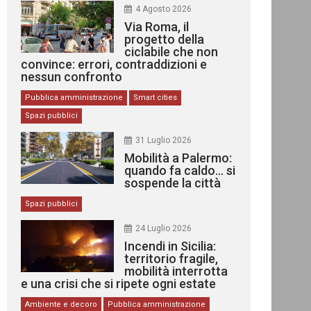
4 Agosto 2026
Via Roma, il
progetto della
ciclabile che non
convince: errori, contraddizioni e
nessun confronto
Pubblica amministrazione
Smart cities
Spazi pubblici
31 Luglio 2026
Mobilità a Palermo:
quando fa caldo… si
sospende la città
Spazi pubblici
24 Luglio 2026
Incendi in Sicilia:
territorio fragile,
mobilità interrotta
e una crisi che si ripete ogni estate
Ambiente e decoro
Pubblica amministrazione