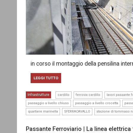
in corso il montaggio della pensilina inter
LEGGI TUTTO
,
,
Infrastrutture
cardillo
ferrovia cardillo
lavori passante 
,
,
passaggio a livello chiuso
passaggio a livello crocetta
passa
,
,
quartiere marinella
SFERRACAVALLO
stazione di tommaso n
Passante Ferroviario | La linea elettrica 