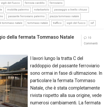
,
,
,
 vigili del fuoco
ferrovia cardillo
ferroviario
,
,
,
,
le
mobilita palermo
notarbartolo
passaggio a livello chiuso
,
,
,
rio
passante ferroviario palermo
piazza tommaso natale
,
,
,
,
di tommaso natale
tommaso natale
traffico
vigili del fuoco
vvf
ggio della fermata Tommaso Natale
10
Commenti
I lavori lungo la tratta C del
raddoppio del passante ferroviario
sono ormai in fase di ultimazione. In
particolare la fermata Tommaso
Natale, che è stata completamente
rivista rispetto alla sua origine, vede
numerosi cambiamenti. La fermata