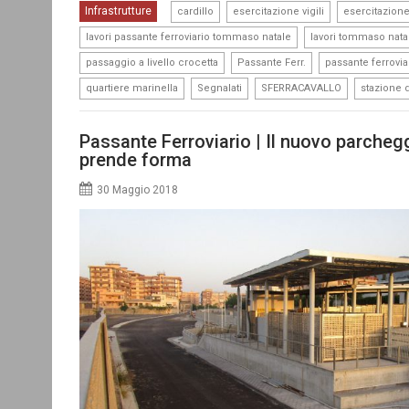
,
,
Infrastrutture
cardillo
esercitazione vigili
esercitazione
,
lavori passante ferroviario tommaso natale
lavori tommaso nata
,
,
passaggio a livello crocetta
Passante Ferr.
passante ferrovia
,
,
,
quartiere marinella
Segnalati
SFERRACAVALLO
stazione 
Passante Ferroviario | Il nuovo parche
prende forma
30 Maggio 2018