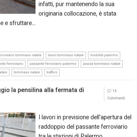
infatti, pur mantenendo la sua
originaria collocazione, è stata
e e sfruttare…
,
,
,
ferroviario tommaso natale
lavori tommaso natale
mobilita palermo
,
,
,
nte ferroviario
passante ferroviario palermo
piazza tommaso natale
,
,
atale
tommaso natale
traffico
gio la pensilina alla fermata di
16
Commenti
I lavori in previsione dell’apertura del
raddoppio del passante ferroviario
tra le stazioni di Palermo