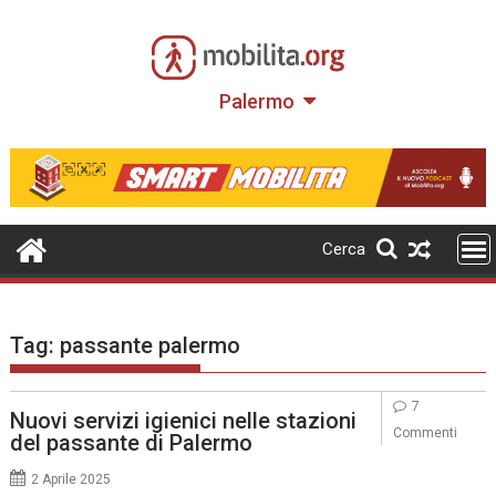
Skip
to
content
Palermo
Cerca
Tag:
passante palermo
7
Nuovi servizi igienici nelle stazioni
Commenti
del passante di Palermo
2 Aprile 2025