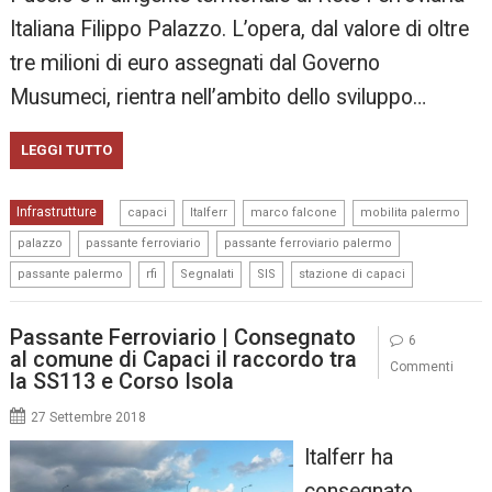
Italiana Filippo Palazzo. L’opera, dal valore di oltre
tre milioni di euro assegnati dal Governo
Musumeci, rientra nell’ambito dello sviluppo…
LEGGI TUTTO
,
,
,
,
Infrastrutture
capaci
Italferr
marco falcone
mobilita palermo
,
,
,
palazzo
passante ferroviario
passante ferroviario palermo
,
,
,
,
passante palermo
rfi
Segnalati
SIS
stazione di capaci
Passante Ferroviario | Consegnato
6
al comune di Capaci il raccordo tra
Commenti
la SS113 e Corso Isola
27 Settembre 2018
Italferr ha
consegnato