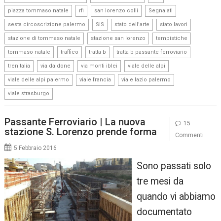
,
,
,
,
piazza tommaso natale
rfi
san lorenzo colli
Segnalati
,
,
,
,
sesta circoscrizione palermo
SIS
stato dell'arte
stato lavori
,
,
,
stazione di tommaso natale
stazione san lorenzo
tempistiche
,
,
,
,
tommaso natale
traffico
tratta b
tratta b passante ferroviario
,
,
,
,
trenitalia
via daidone
via monti iblei
viale delle alpi
,
,
,
viale delle alpi palermo
viale francia
viale lazio palermo
viale strasburgo
Passante Ferroviario | La nuova
15
stazione S. Lorenzo prende forma
Commenti
5 Febbraio 2016
Sono passati solo
tre mesi da
quando vi abbiamo
documentato