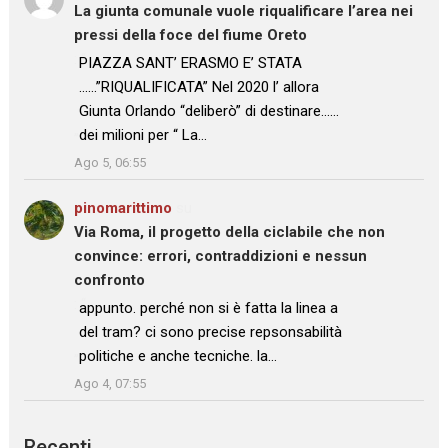
La giunta comunale vuole riqualificare l’area nei
pressi della foce del fiume Oreto
: “
PIAZZA SANT’ ERASMO E’ STATA
……”RIQUALIFICATA” Nel 2020 l’ allora
Giunta Orlando “deliberò” di destinare……
dei milioni per “ La…
”
Ago 5, 06:55
pinomarittimo
su
Via Roma, il progetto della ciclabile che non
convince: errori, contraddizioni e nessun
confronto
: “
appunto. perché non si è fatta la linea a
del tram? ci sono precise repsonsabilità
politiche e anche tecniche. la…
”
Ago 4, 07:55
Recenti