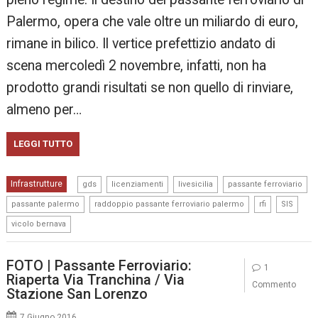
Palermo, opera che vale oltre un miliardo di euro,
rimane in bilico. Il vertice prefettizio andato di
scena mercoledì 2 novembre, infatti, non ha
prodotto grandi risultati se non quello di rinviare,
almeno per…
LEGGI TUTTO
,
,
,
,
Infrastrutture
gds
licenziamenti
livesicilia
passante ferroviario
,
,
,
,
passante palermo
raddoppio passante ferroviario palermo
rfi
SIS
vicolo bernava
FOTO | Passante Ferroviario:
1
Riaperta Via Tranchina / Via
Commento
Stazione San Lorenzo
7 Giugno 2016