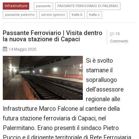
,
,
Infrastrutture
passante
PASSANTE FERROVIARIO DI PALERMO
,
,
,
passante palermo
servizi igienici
tratta b
tratta c
Passante Ferroviario | Visita dentro
10
la nuova stazione di Capaci
Commenti
14 Maggio 2020
Si è svolto
stamane il
sopralluogo
dell’assessore
regionale alle
Infrastrutture Marco Falcone al cantiere della
futura stazione ferroviaria di Capaci, nel
Palermitano. Erano presenti il sindaco Pietro
Puccio e il dirigente territoriale di Rete Ferroviaria