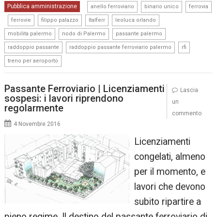
,
,
Pubblica amministrazione
anello ferroviario
binario unico
ferrovia
,
,
,
,
,
ferrovie
filippo palazzo
Italferr
leoluca orlando
,
,
,
mobilita palermo
nodo di Palermo
passante palermo
,
,
,
raddoppio passante
raddoppio passante ferroviario palermo
rfi
treno per aeroporto
Passante Ferroviario | Licenziamenti
Lascia
sospesi: i lavori riprendono
un
regolarmente
commento
4 Novembre 2016
Licenziamenti
congelati, almeno
per il momento, e
lavori che devono
subito ripartire a
pieno regime. Il destino del passante ferroviario di