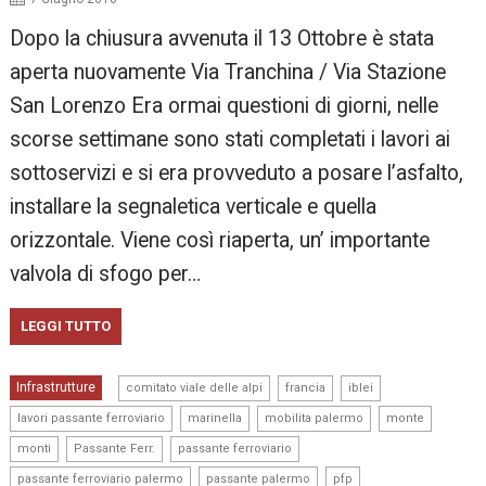
Dopo la chiusura avvenuta il 13 Ottobre è stata
aperta nuovamente Via Tranchina / Via Stazione
San Lorenzo Era ormai questioni di giorni, nelle
scorse settimane sono stati completati i lavori ai
sottoservizi e si era provveduto a posare l’asfalto,
installare la segnaletica verticale e quella
orizzontale. Viene così riaperta, un’ importante
valvola di sfogo per…
LEGGI TUTTO
,
,
,
Infrastrutture
comitato viale delle alpi
francia
iblei
,
,
,
,
lavori passante ferroviario
marinella
mobilita palermo
monte
,
,
,
monti
Passante Ferr.
passante ferroviario
,
,
,
passante ferroviario palermo
passante palermo
pfp