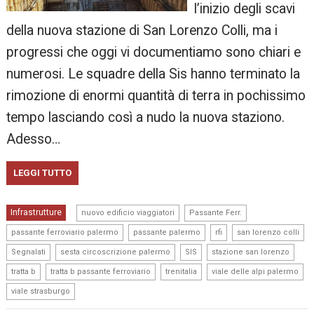
l’inizio degli scavi
della nuova stazione di San Lorenzo Colli, ma i
progressi che oggi vi documentiamo sono chiari e
numerosi. Le squadre della Sis hanno terminato la
rimozione di enormi quantità di terra in pochissimo
tempo lasciando così a nudo la nuova staziono.
Adesso…
LEGGI TUTTO
,
,
Infrastrutture
nuovo edificio viaggiatori
Passante Ferr.
,
,
,
,
passante ferroviario palermo
passante palermo
rfi
san lorenzo colli
,
,
,
,
Segnalati
sesta circoscrizione palermo
SIS
stazione san lorenzo
,
,
,
,
tratta b
tratta b passante ferroviario
trenitalia
viale delle alpi palermo
viale strasburgo