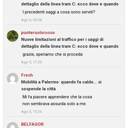
dettaglio della linea tram C: ecco dove e quando
: “
I precedenti saggi a cosa sono serviti?
”
Ago 6, 09:28
punteruolorosso
su
Nuove limitazioni al traffico per i saggi di
dettaglio della linea tram C: ecco dove e quando
: “
grazie, speriamo che si proceda
”
Ago 5, 17:39
Fresh
su
Mobilità a Palermo: quando fa caldo… si
sospende la città
: “
Mi fa piacere apprendere che la cosa
non sembrava assurda solo a me.
”
Ago 5, 15:26
BELFAGOR
su