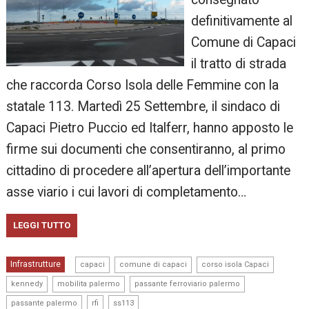
definitivamente al
Comune di Capaci
il tratto di strada
che raccorda Corso Isola delle Femmine con la
statale 113. Martedì 25 Settembre, il sindaco di
Capaci Pietro Puccio ed Italferr, hanno apposto le
firme sui documenti che consentiranno, al primo
cittadino di procedere all’apertura dell’importante
asse viario i cui lavori di completamento…
LEGGI TUTTO
,
,
,
Infrastrutture
capaci
comune di capaci
corso isola Capaci
,
,
,
kennedy
mobilita palermo
passante ferroviario palermo
,
,
passante palermo
rfi
ss113