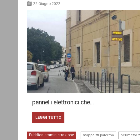
22 Giugno 2022
pannelli elettronici che…
LEGGI TUTTO
,
Pubblica amministrazione
mappa ztl palermo
perimetro z