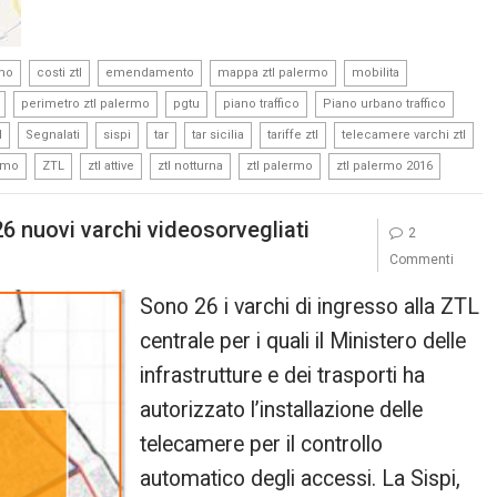
,
,
,
,
,
mo
costi ztl
emendamento
mappa ztl palermo
mobilita
,
,
,
,
,
perimetro ztl palermo
pgtu
piano traffico
Piano urbano traffico
,
,
,
,
,
,
,
l
Segnalati
sispi
tar
tar sicilia
tariffe ztl
telecamere varchi ztl
,
,
,
,
,
ermo
ZTL
ztl attive
ztl notturna
ztl palermo
ztl palermo 2016
 26 nuovi varchi videosorvegliati
2
Commenti
Sono 26 i varchi di ingresso alla ZTL
centrale per i quali il Ministero delle
infrastrutture e dei trasporti ha
autorizzato l’installazione delle
telecamere per il controllo
automatico degli accessi. La Sispi,