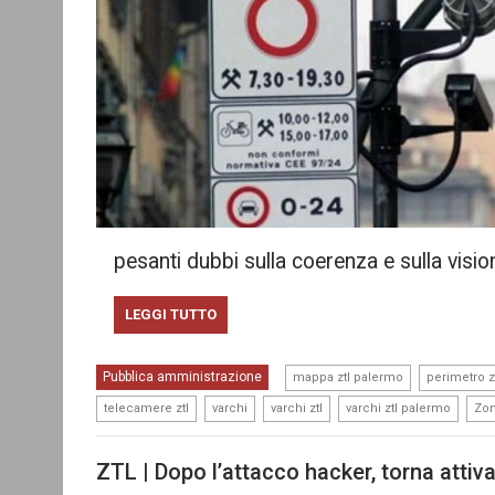
pesanti dubbi sulla coerenza e sulla visi
LEGGI TUTTO
,
Pubblica amministrazione
mappa ztl palermo
perimetro z
,
,
,
,
telecamere ztl
varchi
varchi ztl
varchi ztl palermo
Zon
ZTL | Dopo l’attacco hacker, torna attiv