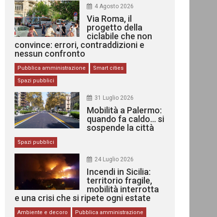
4 Agosto 2026
Via Roma, il
progetto della
ciclabile che non
convince: errori, contraddizioni e
nessun confronto
Pubblica amministrazione
Smart cities
Spazi pubblici
31 Luglio 2026
Mobilità a Palermo:
quando fa caldo… si
sospende la città
Spazi pubblici
24 Luglio 2026
Incendi in Sicilia:
territorio fragile,
mobilità interrotta
e una crisi che si ripete ogni estate
Ambiente e decoro
Pubblica amministrazione