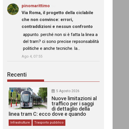
pinomarittimo
su
Via Roma, il progetto della ciclabile
che non convince: errori,
contraddizioni e nessun confronto
: “
appunto. perché non si è fatta la linea a
del tram? ci sono precise repsonsabilità
politiche e anche tecniche. la…
”
Ago 4, 07:55
Recenti
5 Agosto 2026
Nuove limitazioni al
traffico per i saggi
di dettaglio della
linea tram C: ecco dove e quando
Infrastrutture
Trasporto pubblico