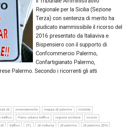
Il Tribunale Amministrativo
Regionale per la Sicilia (Sezione
Terza) con sentenza di merito ha
giudicato inammissibile il ricorso del
2016 presentato da Italiaviva e
Bispensiero con il supporto di
Confcommercio Palermo,
Confartigianato Palermo,
se Palermo. Secondo i ricorrenti gli atti
,
,
,
,
osti ztl
emendamento
mappa ztl palermo
mobilita
,
,
,
,
 traffico
Piano urbano traffico
regione siciliana
ricorso
,
,
,
,
,
 ztl
traffico
ZTL
ztl notturna
ztl palermo
ztl palermo 2016