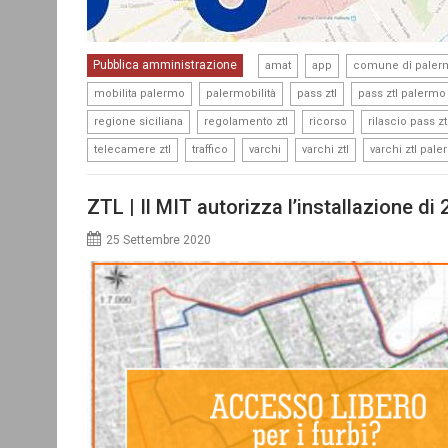
,
,
Pubblica amministrazione
amat
app
comune di paler
,
,
,
mobilita palermo
palermobilità
pass ztl
pass ztl palermo
,
,
,
regione siciliana
regolamento ztl
ricorso
rilascio pass zt
,
,
,
,
telecamere ztl
traffico
varchi
varchi ztl
varchi ztl pal
ZTL | Il MIT autorizza l’installazione di
25 Settembre 2020