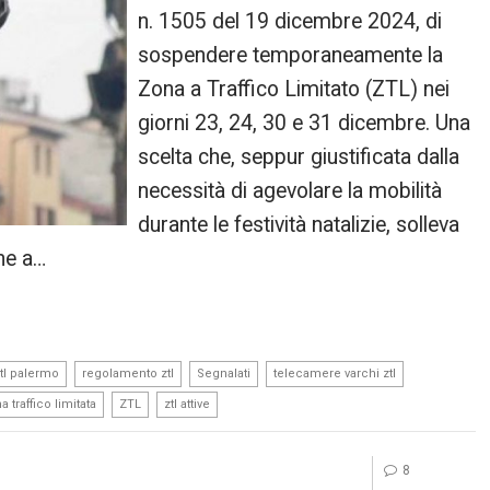
n. 1505 del 19 dicembre 2024, di
sospendere temporaneamente la
Zona a Traffico Limitato (ZTL) nei
giorni 23, 24, 30 e 31 dicembre. Una
scelta che, seppur giustificata dalla
necessità di agevolare la mobilità
durante le festività natalizie, solleva
one a…
,
,
,
,
tl palermo
regolamento ztl
Segnalati
telecamere varchi ztl
,
,
a traffico limitata
ZTL
ztl attive
a
8