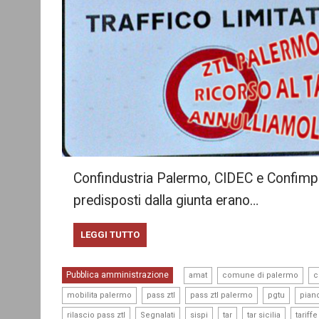
Confindustria Palermo, CIDEC e Confimpre
predisposti dalla giunta erano…
LEGGI TUTTO
,
,
Pubblica amministrazione
amat
comune di palermo
c
,
,
,
,
mobilita palermo
pass ztl
pass ztl palermo
pgtu
piano
,
,
,
,
,
rilascio pass ztl
Segnalati
sispi
tar
tar sicilia
tariffe