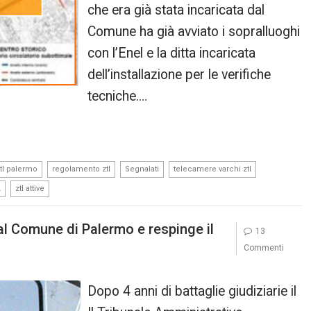
che era già stata incaricata dal
Comune ha già avviato i sopralluoghi
con l’Enel e la ditta incaricata
dell’installazione per le verifiche
tecniche.…
,
,
,
,
tl palermo
regolamento ztl
Segnalati
telecamere varchi ztl
,
L
ztl attive
l Comune di Palermo e respinge il
13
Commenti
Dopo 4 anni di battaglie giudiziarie il