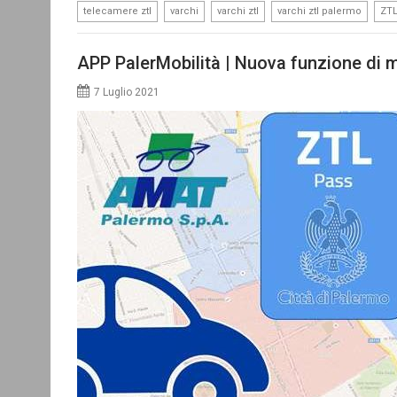
,
,
,
,
telecamere ztl
varchi
varchi ztl
varchi ztl palermo
ZT
APP PalerMobilità | Nuova funzione di 
7 Luglio 2021