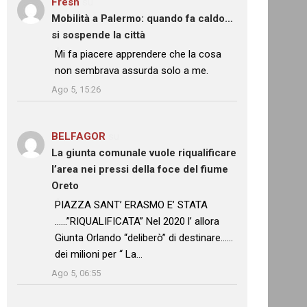
Fresh
su
Mobilità a Palermo: quando fa caldo…
si sospende la città
: “
Mi fa piacere apprendere che la cosa
non sembrava assurda solo a me.
”
Ago 5, 15:26
BELFAGOR
su
La giunta comunale vuole riqualificare
l’area nei pressi della foce del fiume
Oreto
: “
PIAZZA SANT’ ERASMO E’ STATA
……”RIQUALIFICATA” Nel 2020 l’ allora
Giunta Orlando “deliberò” di destinare……
dei milioni per “ La…
”
Ago 5, 06:55