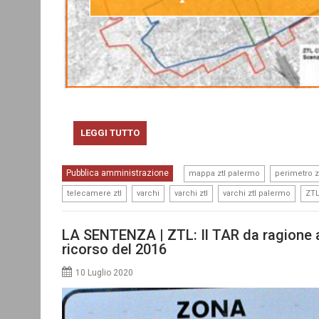
LEGGI TUTTO
,
Pubblica amministrazione
mappa ztl palermo
perimetro z
,
,
,
,
telecamere ztl
varchi
varchi ztl
varchi ztl palermo
ZT
LA SENTENZA | ZTL: Il TAR da ragione a
ricorso del 2016
10 Luglio 2020