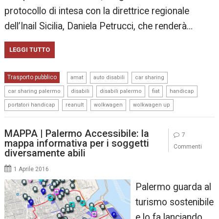
protocollo di intesa con la direttrice regionale
dell’Inail Sicilia, Daniela Petrucci, che renderà…
LEGGI TUTTO
,
,
,
Trasporto pubblico
amat
auto disabili
car sharing
,
,
,
,
,
car sharing palermo
disabili
disabili palermo
fiat
handicap
,
,
,
portatori handicap
reanult
wolkwagen
wolkwagen up
MAPPA | Palermo Accessibile: la
7
mappa informativa per i soggetti
Commenti
diversamente abili
1 Aprile 2016
Palermo guarda al
turismo sostenibile
e lo fa lanciando