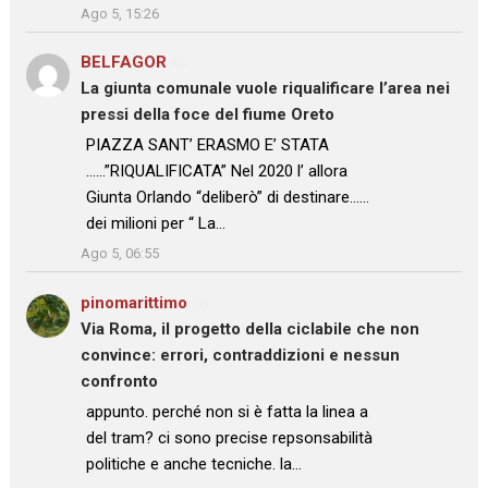
Ago 5, 15:26
BELFAGOR
su
La giunta comunale vuole riqualificare l’area nei
pressi della foce del fiume Oreto
: “
PIAZZA SANT’ ERASMO E’ STATA
……”RIQUALIFICATA” Nel 2020 l’ allora
Giunta Orlando “deliberò” di destinare……
dei milioni per “ La…
”
Ago 5, 06:55
pinomarittimo
su
Via Roma, il progetto della ciclabile che non
convince: errori, contraddizioni e nessun
confronto
: “
appunto. perché non si è fatta la linea a
del tram? ci sono precise repsonsabilità
politiche e anche tecniche. la…
”