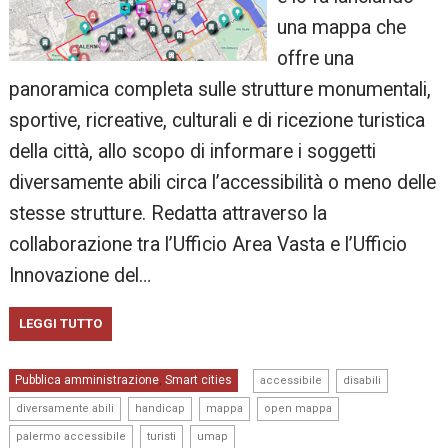
una mappa che
offre una
panoramica completa sulle strutture monumentali,
sportive, ricreative, culturali e di ricezione turistica
della città, allo scopo di informare i soggetti
diversamente abili circa l’accessibilità o meno delle
stesse strutture. Redatta attraverso la
collaborazione tra l’Ufficio Area Vasta e l’Ufficio
Innovazione del…
LEGGI TUTTO
,
,
Pubblica amministrazione
Smart cities
,
accessibile
disabili
,
,
,
,
diversamente abili
handicap
mappa
open mappa
,
,
palermo accessibile
turisti
umap