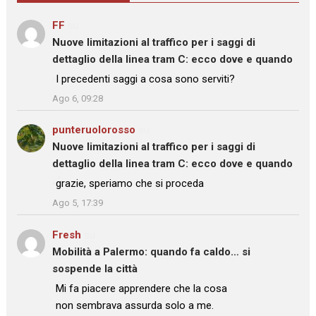
FF
su
Nuove limitazioni al traffico per i saggi di
dettaglio della linea tram C: ecco dove e quando
: “
I precedenti saggi a cosa sono serviti?
”
Ago 6, 09:28
punteruolorosso
su
Nuove limitazioni al traffico per i saggi di
dettaglio della linea tram C: ecco dove e quando
: “
grazie, speriamo che si proceda
”
Ago 5, 17:39
Fresh
su
Mobilità a Palermo: quando fa caldo… si
sospende la città
: “
Mi fa piacere apprendere che la cosa
non sembrava assurda solo a me.
”