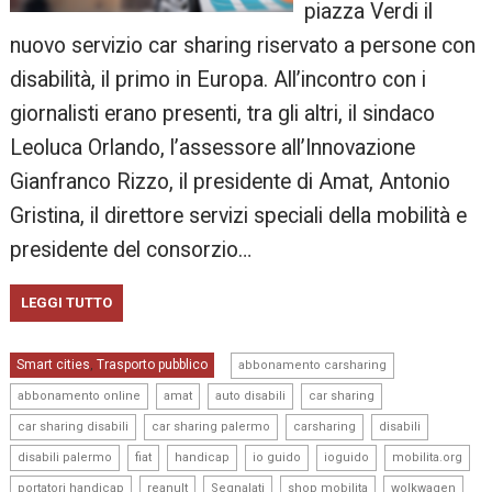
piazza Verdi il
nuovo servizio car sharing riservato a persone con
disabilità, il primo in Europa. All’incontro con i
giornalisti erano presenti, tra gli altri, il sindaco
Leoluca Orlando, l’assessore all’Innovazione
Gianfranco Rizzo, il presidente di Amat, Antonio
Gristina, il direttore servizi speciali della mobilità e
presidente del consorzio…
LEGGI TUTTO
,
Smart cities
Trasporto pubblico
,
abbonamento carsharing
,
,
,
,
abbonamento online
amat
auto disabili
car sharing
,
,
,
,
car sharing disabili
car sharing palermo
carsharing
disabili
,
,
,
,
,
,
disabili palermo
fiat
handicap
io guido
ioguido
mobilita.org
,
,
,
,
,
portatori handicap
reanult
Segnalati
shop mobilita
wolkwagen