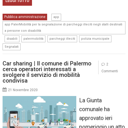
LEGGI TUTTO
,
Pubblica amministrazione
app
app PalerMobilità per la segnalazione di parcheggi illeciti negli stalli destinati
a persone con disabilità
,
,
,
,
,
disabili
palermobilità
parcheggi illeciti
polizia municipale
Segnalati
Car sharing | Il comune di Palermo
2
cerca operatori interessati a
Commenti
svolgere il servizio di mobilità
condivisa
21 Novembre 2020
La Giunta
comunale ha
approvato ieri
pomeriggio un atto