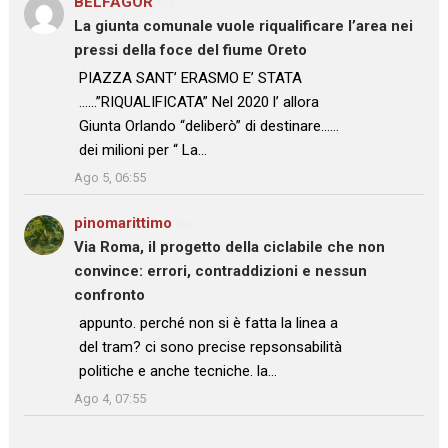
BELFAGOR
su
La giunta comunale vuole riqualificare l’area nei
pressi della foce del fiume Oreto
: “
PIAZZA SANT’ ERASMO E’ STATA
……”RIQUALIFICATA” Nel 2020 l’ allora
Giunta Orlando “deliberò” di destinare……
dei milioni per “ La…
”
Ago 5, 06:55
pinomarittimo
su
Via Roma, il progetto della ciclabile che non
convince: errori, contraddizioni e nessun
confronto
: “
appunto. perché non si è fatta la linea a
del tram? ci sono precise repsonsabilità
politiche e anche tecniche. la…
”
Ago 4, 07:55