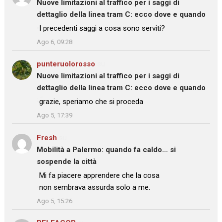
Nuove limitazioni al traffico per i saggi di
dettaglio della linea tram C: ecco dove e quando
: “
I precedenti saggi a cosa sono serviti?
”
Ago 6, 09:28
punteruolorosso
su
Nuove limitazioni al traffico per i saggi di
dettaglio della linea tram C: ecco dove e quando
: “
grazie, speriamo che si proceda
”
Ago 5, 17:39
Fresh
su
Mobilità a Palermo: quando fa caldo… si
sospende la città
: “
Mi fa piacere apprendere che la cosa
non sembrava assurda solo a me.
”
Ago 5, 15:26