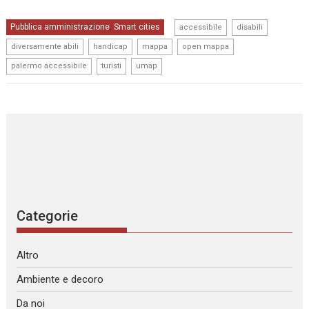
,
,
Pubblica amministrazione
Smart cities
,
accessibile
disabili
,
,
,
,
diversamente abili
handicap
mappa
open mappa
,
,
palermo accessibile
turisti
umap
Categorie
Altro
Ambiente e decoro
Da noi