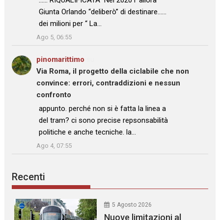
……”RIQUALIFICATA” Nel 2020 l’ allora
Giunta Orlando “deliberò” di destinare……
dei milioni per “ La…
”
Ago 5, 06:55
pinomarittimo
su
Via Roma, il progetto della ciclabile che non
convince: errori, contraddizioni e nessun
confronto
: “
appunto. perché non si è fatta la linea a
del tram? ci sono precise repsonsabilità
politiche e anche tecniche. la…
”
Ago 4, 07:55
Recenti
5 Agosto 2026
Nuove limitazioni al