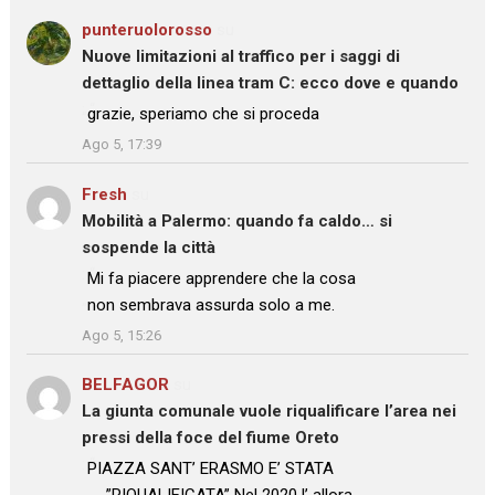
punteruolorosso
su
Nuove limitazioni al traffico per i saggi di
dettaglio della linea tram C: ecco dove e quando
: “
grazie, speriamo che si proceda
”
Ago 5, 17:39
Fresh
su
Mobilità a Palermo: quando fa caldo… si
sospende la città
: “
Mi fa piacere apprendere che la cosa
non sembrava assurda solo a me.
”
Ago 5, 15:26
BELFAGOR
su
La giunta comunale vuole riqualificare l’area nei
pressi della foce del fiume Oreto
: “
PIAZZA SANT’ ERASMO E’ STATA