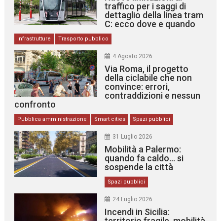
traffico per i saggi di
dettaglio della linea tram
C: ecco dove e quando
Infrastrutture
Trasporto pubblico
4 Agosto 2026
Via Roma, il progetto
della ciclabile che non
convince: errori,
contraddizioni e nessun
confronto
Pubblica amministrazione
Smart cities
Spazi pubblici
31 Luglio 2026
Mobilità a Palermo:
quando fa caldo… si
sospende la città
Spazi pubblici
24 Luglio 2026
Incendi in Sicilia:
territorio fragile, mobilità