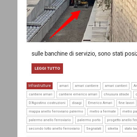
sulle banchine di servizio, sono stati posi
LEGGI TUTTO
,
,
,
Infrastrutture
amari
amari cantiere
amari cantieri
An
,
,
,
cantiere amari
cantiere emerico amari
chiusura strade
,
,
,
D’Agostino costruzioni
disagi
Emerico Amari
fine lavori
,
,
mappa anello ferroviario palermo
metro a fermate
metro p
,
,
palermo anello ferroviario
palermo porto
progetto anello fer
,
,
,
secondo lotto anello ferroviario
Segnalati
sikelia
stato la