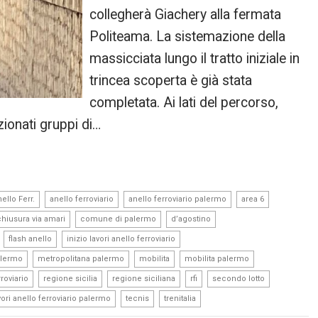
collegherà Giachery alla fermata
Politeama. La sistemazione della
massicciata lungo il tratto iniziale in
trincea scoperta è già stata
completata. Ai lati del percorso,
zionati gruppi di…
,
,
,
,
ello Ferr.
anello ferroviario
anello ferroviario palermo
area 6
,
,
,
chiusura via amari
comune di palermo
d’agostino
,
,
,
flash anello
inizio lavori anello ferroviario
,
,
,
,
alermo
metropolitana palermo
mobilita
mobilita palermo
,
,
,
,
,
roviario
regione sicilia
regione siciliana
rfi
secondo lotto
,
,
vori anello ferroviario palermo
tecnis
trenitalia