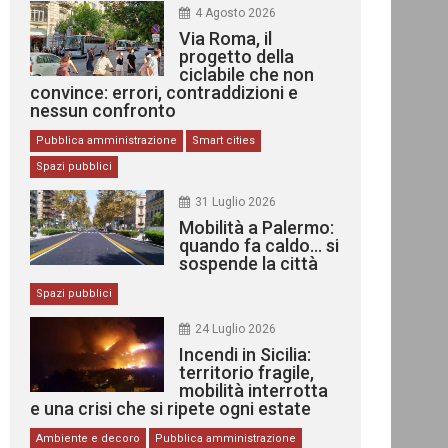
4 Agosto 2026
Via Roma, il
progetto della
ciclabile che non
convince: errori, contraddizioni e
nessun confronto
Pubblica amministrazione
Smart cities
Spazi pubblici
31 Luglio 2026
Mobilità a Palermo:
quando fa caldo… si
sospende la città
Spazi pubblici
24 Luglio 2026
Incendi in Sicilia:
territorio fragile,
mobilità interrotta
e una crisi che si ripete ogni estate
Ambiente e decoro
Pubblica amministrazione