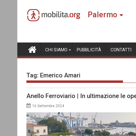
Skip
to
Palermo
content
CHI SIAMO
PUBBLICITÀ
CONTATTI
Tag:
Emerico Amari
Anello Ferroviario | In ultimazione le ope
16 Settembre 2024