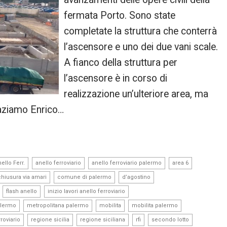
fermata Porto. Sono state
completate la struttura che conterrà
l’ascensore e uno dei due vani scale.
A fianco della struttura per
l’ascensore è in corso di
realizzazione un’ulteriore area, ma
raziamo Enrico…
,
,
,
,
ello Ferr.
anello ferroviario
anello ferroviario palermo
area 6
,
,
,
chiusura via amari
comune di palermo
d’agostino
,
,
,
flash anello
inizio lavori anello ferroviario
,
,
,
,
alermo
metropolitana palermo
mobilita
mobilita palermo
,
,
,
,
,
roviario
regione sicilia
regione siciliana
rfi
secondo lotto