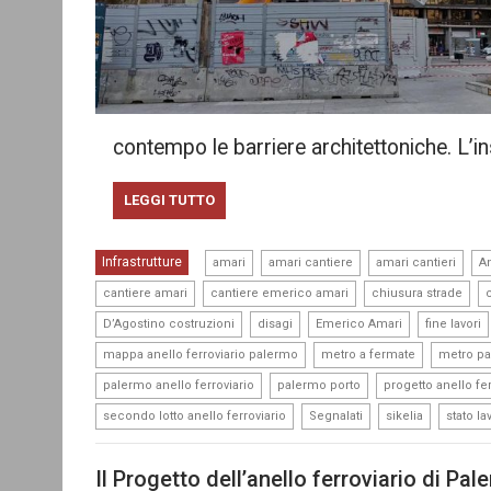
contempo le barriere architettoniche. L’in
LEGGI TUTTO
,
,
,
Infrastrutture
amari
amari cantiere
amari cantieri
An
,
,
,
cantiere amari
cantiere emerico amari
chiusura strade
,
,
,
D’Agostino costruzioni
disagi
Emerico Amari
fine lavori
,
,
mappa anello ferroviario palermo
metro a fermate
metro p
,
,
palermo anello ferroviario
palermo porto
progetto anello fer
,
,
,
secondo lotto anello ferroviario
Segnalati
sikelia
stato la
Il Progetto dell’anello ferroviario di Pal