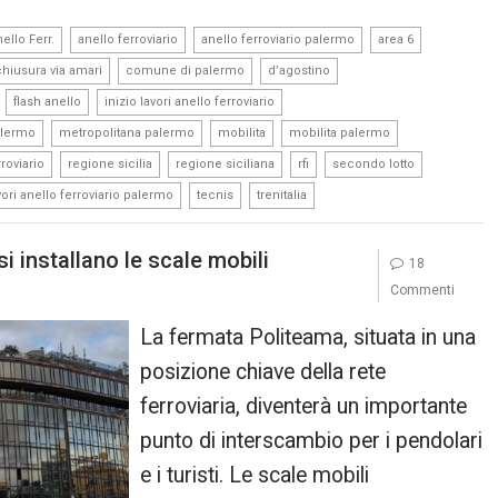
,
,
,
,
ello Ferr.
anello ferroviario
anello ferroviario palermo
area 6
,
,
,
chiusura via amari
comune di palermo
d’agostino
,
,
,
flash anello
inizio lavori anello ferroviario
,
,
,
,
alermo
metropolitana palermo
mobilita
mobilita palermo
,
,
,
,
,
roviario
regione sicilia
regione siciliana
rfi
secondo lotto
,
,
vori anello ferroviario palermo
tecnis
trenitalia
i installano le scale mobili
18
Commenti
La fermata Politeama, situata in una
posizione chiave della rete
ferroviaria, diventerà un importante
punto di interscambio per i pendolari
e i turisti. Le scale mobili