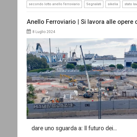
,
,
,
secondo lotto anello ferroviario
Segnalati
sikelia
stato la
Anello Ferroviario | Si lavora alle opere 
8 Luglio 2024
dare uno sguarda a: Il futuro dei…