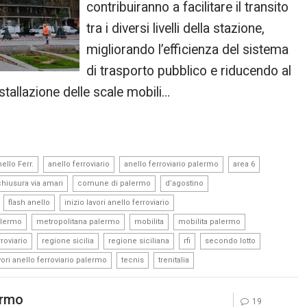
contribuiranno a facilitare il transito
tra i diversi livelli della stazione,
migliorando l’efficienza del sistema
di trasporto pubblico e riducendo al
stallazione delle scale mobili…
,
,
,
,
ello Ferr.
anello ferroviario
anello ferroviario palermo
area 6
,
,
,
chiusura via amari
comune di palermo
d’agostino
,
,
,
flash anello
inizio lavori anello ferroviario
,
,
,
,
alermo
metropolitana palermo
mobilita
mobilita palermo
,
,
,
,
,
roviario
regione sicilia
regione siciliana
rfi
secondo lotto
,
,
vori anello ferroviario palermo
tecnis
trenitalia
ermo
19