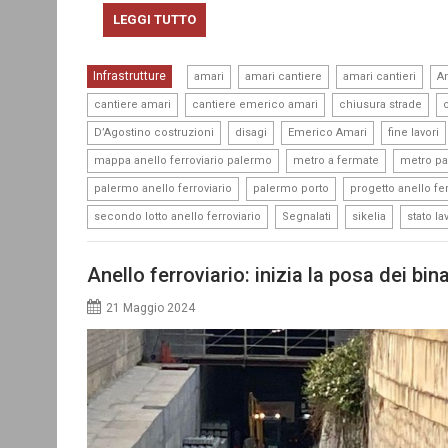
LEGGI TUTTO
,
,
,
Infrastrutture
amari
amari cantiere
amari cantieri
An
,
,
,
cantiere amari
cantiere emerico amari
chiusura strade
,
,
,
D’Agostino costruzioni
disagi
Emerico Amari
fine lavori
,
,
mappa anello ferroviario palermo
metro a fermate
metro p
,
,
palermo anello ferroviario
palermo porto
progetto anello fer
,
,
,
secondo lotto anello ferroviario
Segnalati
sikelia
stato la
Anello ferroviario: inizia la posa dei bina
21 Maggio 2024