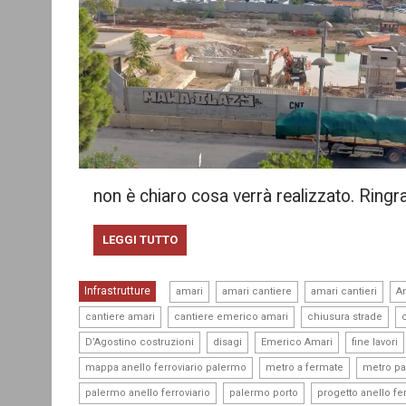
non è chiaro cosa verrà realizzato. Ring
LEGGI TUTTO
,
,
,
Infrastrutture
amari
amari cantiere
amari cantieri
An
,
,
,
cantiere amari
cantiere emerico amari
chiusura strade
,
,
,
D’Agostino costruzioni
disagi
Emerico Amari
fine lavori
,
,
mappa anello ferroviario palermo
metro a fermate
metro p
,
,
palermo anello ferroviario
palermo porto
progetto anello fer