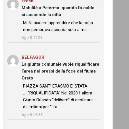
Fresh
su
Mobilità a Palermo: quando fa caldo…
si sospende la città
: “
Mi fa piacere apprendere che la cosa
non sembrava assurda solo a me.
”
Ago 5, 15:26
BELFAGOR
su
La giunta comunale vuole riqualificare
l’area nei pressi della foce del fiume
Oreto
: “
PIAZZA SANT’ ERASMO E’ STATA
……”RIQUALIFICATA” Nel 2020 l’ allora
Giunta Orlando “deliberò” di destinare……
dei milioni per “ La…
”
Ago 5, 06:55