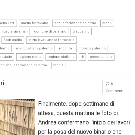
,
,
,
,
ello Ferr.
anello ferroviario
anello ferroviario palermo
area 6
,
,
,
chiusura via amari
comune di palermo
d’agostino
,
,
,
flash anello
inizio lavori anello ferroviario
,
,
,
,
alermo
metropolitana palermo
mobilita
mobilita palermo
,
,
,
,
,
roviario
regione sicilia
regione siciliana
rfi
secondo lotto
,
vori anello ferroviario palermo
tecnis
ri
6
Commenti
Finalmente, dopo settimane di
attesa, questa mattina le foto di
Andrea confermano l’inizio dei lavori
per la posa del nuovo binario che