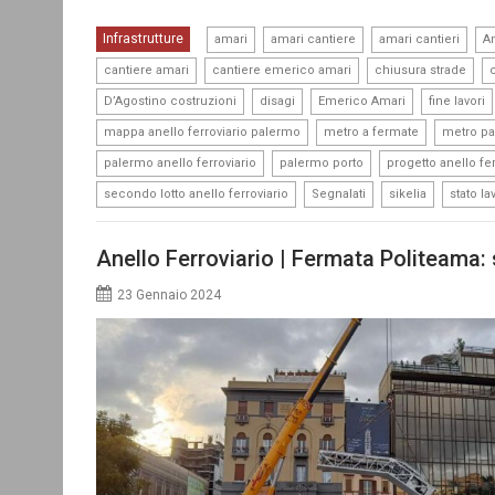
,
,
,
Infrastrutture
amari
amari cantiere
amari cantieri
An
,
,
,
cantiere amari
cantiere emerico amari
chiusura strade
,
,
,
D’Agostino costruzioni
disagi
Emerico Amari
fine lavori
,
,
mappa anello ferroviario palermo
metro a fermate
metro p
,
,
palermo anello ferroviario
palermo porto
progetto anello fer
,
,
,
secondo lotto anello ferroviario
Segnalati
sikelia
stato la
Anello Ferroviario | Fermata Politeama: s
23 Gennaio 2024