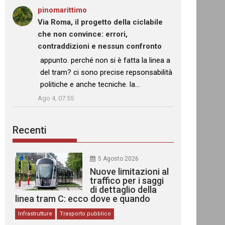
pinomarittimo
su
Via Roma, il progetto della ciclabile
che non convince: errori,
contraddizioni e nessun confronto
: “
appunto. perché non si è fatta la linea a
del tram? ci sono precise repsonsabilità
politiche e anche tecniche. la…
”
Ago 4, 07:55
Recenti
5 Agosto 2026
Nuove limitazioni al
traffico per i saggi
di dettaglio della
linea tram C: ecco dove e quando
Infrastrutture
Trasporto pubblico