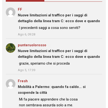
FF
su
Nuove limitazioni al traffico per i saggi di
dettaglio della linea tram C: ecco dove e quando
: “
I precedenti saggi a cosa sono serviti?
”
Ago 6, 09:28
punteruolorosso
su
Nuove limitazioni al traffico per i saggi di
dettaglio della linea tram C: ecco dove e quando
: “
grazie, speriamo che si proceda
”
Ago 5, 17:39
Fresh
su
Mobilità a Palermo: quando fa caldo… si
sospende la città
: “
Mi fa piacere apprendere che la cosa
non sembrava assurda solo a me.
”