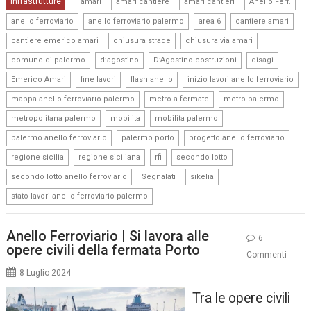
,
,
,
,
Infrastrutture
amari
amari cantiere
amari cantieri
Anello Ferr.
,
,
,
,
anello ferroviario
anello ferroviario palermo
area 6
cantiere amari
,
,
,
cantiere emerico amari
chiusura strade
chiusura via amari
,
,
,
,
comune di palermo
d’agostino
D’Agostino costruzioni
disagi
,
,
,
,
Emerico Amari
fine lavori
flash anello
inizio lavori anello ferroviario
,
,
,
mappa anello ferroviario palermo
metro a fermate
metro palermo
,
,
,
metropolitana palermo
mobilita
mobilita palermo
,
,
,
palermo anello ferroviario
palermo porto
progetto anello ferroviario
,
,
,
,
regione sicilia
regione siciliana
rfi
secondo lotto
,
,
,
secondo lotto anello ferroviario
Segnalati
sikelia
stato lavori anello ferroviario palermo
Anello Ferroviario | Si lavora alle
6
opere civili della fermata Porto
Commenti
8 Luglio 2024
Tra le opere civili