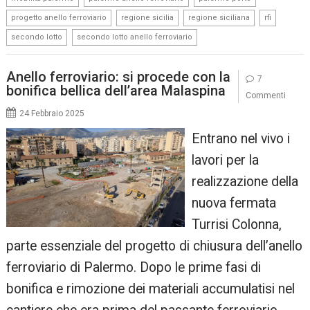
,
,
,
,
progetto anello ferroviario
regione sicilia
regione siciliana
rfi
,
secondo lotto
secondo lotto anello ferroviario
Anello ferroviario: si procede con la
7
bonifica bellica dell’area Malaspina
Commenti
24 Febbraio 2025
Entrano nel vivo i
lavori per la
realizzazione della
nuova fermata
Turrisi Colonna,
parte essenziale del progetto di chiusura dell’anello
ferroviario di Palermo. Dopo le prime fasi di
bonifica e rimozione dei materiali accumulatisi nel