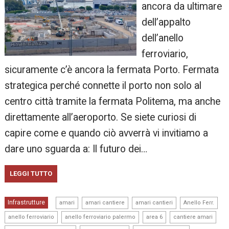
ancora da ultimare
dell’appalto
dell’anello
ferroviario,
sicuramente c’è ancora la fermata Porto. Fermata
strategica perché connette il porto non solo al
centro città tramite la fermata Politema, ma anche
direttamente all’aeroporto. Se siete curiosi di
capire come e quando ciò avverrà vi invitiamo a
dare uno sguarda a: Il futuro dei…
LEGGI TUTTO
,
,
,
,
Infrastrutture
amari
amari cantiere
amari cantieri
Anello Ferr.
,
,
,
,
anello ferroviario
anello ferroviario palermo
area 6
cantiere amari