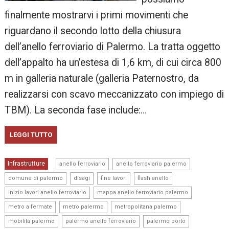
finalmente mostrarvi i primi movimenti che
riguardano il secondo lotto della chiusura
dell’anello ferroviario di Palermo. La tratta oggetto
dell’appalto ha un’estesa di 1,6 km, di cui circa 800
m in galleria naturale (galleria Paternostro, da
realizzarsi con scavo meccanizzato con impiego di
TBM). La seconda fase include:…
LEGGI TUTTO
,
,
Infrastrutture
anello ferroviario
anello ferroviario palermo
,
,
,
,
comune di palermo
disagi
fine lavori
flash anello
,
,
inizio lavori anello ferroviario
mappa anello ferroviario palermo
,
,
,
metro a fermate
metro palermo
metropolitana palermo
,
,
,
mobilita palermo
palermo anello ferroviario
palermo porto