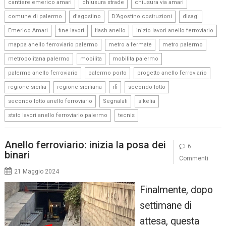
,
,
,
cantiere emerico amari
chiusura strade
chiusura via amari
,
,
,
,
comune di palermo
d’agostino
D’Agostino costruzioni
disagi
,
,
,
,
Emerico Amari
fine lavori
flash anello
inizio lavori anello ferroviario
,
,
,
mappa anello ferroviario palermo
metro a fermate
metro palermo
,
,
,
metropolitana palermo
mobilita
mobilita palermo
,
,
,
palermo anello ferroviario
palermo porto
progetto anello ferroviario
,
,
,
,
regione sicilia
regione siciliana
rfi
secondo lotto
,
,
,
secondo lotto anello ferroviario
Segnalati
sikelia
,
stato lavori anello ferroviario palermo
tecnis
Anello ferroviario: inizia la posa dei
6
binari
Commenti
21 Maggio 2024
Finalmente, dopo
settimane di
attesa, questa