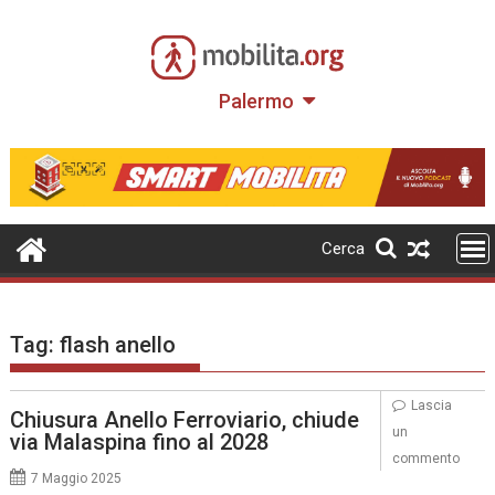
Skip
to
content
Palermo
Cerca
Tag:
flash anello
Lascia
Chiusura Anello Ferroviario, chiude
un
via Malaspina fino al 2028
commento
7 Maggio 2025