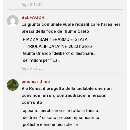
Ago 5, 15:26
BELFAGOR
su
La giunta comunale vuole riqualificare l’area nei
pressi della foce del fiume Oreto
: “
PIAZZA SANT’ ERASMO E’ STATA
……”RIQUALIFICATA” Nel 2020 l’ allora
Giunta Orlando “deliberò” di destinare……
dei milioni per “ La…
”
Ago 5, 06:55
pinomarittimo
su
Via Roma, il progetto della ciclabile che non
convince: errori, contraddizioni e nessun
confronto
: “
appunto. perché non si è fatta la linea a
del tram? ci sono precise repsonsabilità
politiche e anche tecniche. la…
”