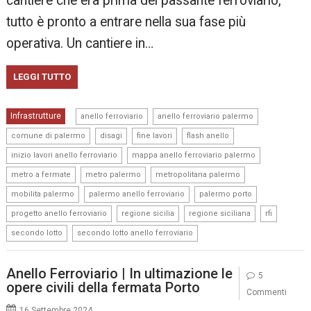
cantiere che era prima del passante ferroviario,
tutto è pronto a entrare nella sua fase più
operativa. Un cantiere in…
LEGGI TUTTO
,
,
Infrastrutture
anello ferroviario
anello ferroviario palermo
,
,
,
,
comune di palermo
disagi
fine lavori
flash anello
,
,
inizio lavori anello ferroviario
mappa anello ferroviario palermo
,
,
,
metro a fermate
metro palermo
metropolitana palermo
,
,
,
mobilita palermo
palermo anello ferroviario
palermo porto
,
,
,
,
progetto anello ferroviario
regione sicilia
regione siciliana
rfi
,
secondo lotto
secondo lotto anello ferroviario
Anello Ferroviario | In ultimazione le
5
opere civili della fermata Porto
Commenti
16 Settembre 2024