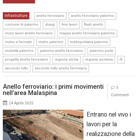
,
,
Infrastrutture
anello ferroviario
anello ferroviario palermo
,
,
,
,
comune di palermo
disagi
fine lavori
flash anello
,
,
inizio lavori anello ferroviario
mappa anello ferroviario palermo
,
,
,
metro a fermate
metro palermo
metropolitana palermo
,
,
,
mobilita palermo
palermo anello ferroviario
palermo porto
,
,
,
,
progetto anello ferroviario
regione sicilia
regione siciliana
rfi
,
secondo lotto
secondo lotto anello ferroviario
Anello ferroviario: i primi movimenti
5
nell’area Malaspina
Commenti
24 Aprile 2025
Entrano nel vivo i
lavori per la
realizzazione della