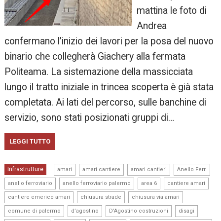
mattina le foto di
Andrea
confermano l’inizio dei lavori per la posa del nuovo
binario che collegherà Giachery alla fermata
Politeama. La sistemazione della massicciata
lungo il tratto iniziale in trincea scoperta è già stata
completata. Ai lati del percorso, sulle banchine di
servizio, sono stati posizionati gruppi di…
LEGGI TUTTO
,
,
,
,
Infrastrutture
amari
amari cantiere
amari cantieri
Anello Ferr.
,
,
,
,
anello ferroviario
anello ferroviario palermo
area 6
cantiere amari
,
,
,
cantiere emerico amari
chiusura strade
chiusura via amari
,
,
,
,
comune di palermo
d’agostino
D’Agostino costruzioni
disagi