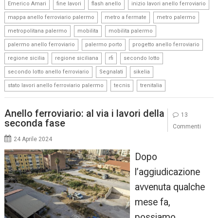
,
,
,
,
Emerico Amari
fine lavori
flash anello
inizio lavori anello ferroviario
,
,
,
mappa anello ferroviario palermo
metro a fermate
metro palermo
,
,
,
metropolitana palermo
mobilita
mobilita palermo
,
,
,
palermo anello ferroviario
palermo porto
progetto anello ferroviario
,
,
,
,
regione sicilia
regione siciliana
rfi
secondo lotto
,
,
,
secondo lotto anello ferroviario
Segnalati
sikelia
,
,
stato lavori anello ferroviario palermo
tecnis
trenitalia
Anello ferroviario: al via i lavori della
13
seconda fase
Commenti
24 Aprile 2024
Dopo
l’aggiudicazione
avvenuta qualche
mese fa,
possiamo