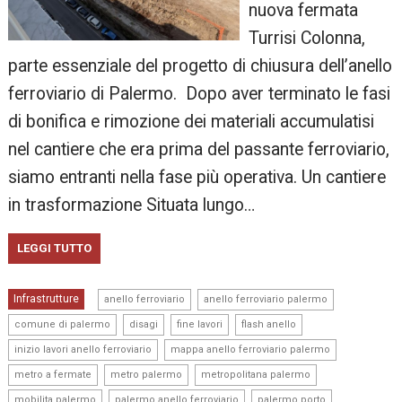
nuova fermata
Turrisi Colonna,
parte essenziale del progetto di chiusura dell’anello
ferroviario di Palermo. Dopo aver terminato le fasi
di bonifica e rimozione dei materiali accumulatisi
nel cantiere che era prima del passante ferroviario,
siamo entranti nella fase più operativa. Un cantiere
in trasformazione Situata lungo…
LEGGI TUTTO
,
,
Infrastrutture
anello ferroviario
anello ferroviario palermo
,
,
,
,
comune di palermo
disagi
fine lavori
flash anello
,
,
inizio lavori anello ferroviario
mappa anello ferroviario palermo
,
,
,
metro a fermate
metro palermo
metropolitana palermo
,
,
,
mobilita palermo
palermo anello ferroviario
palermo porto