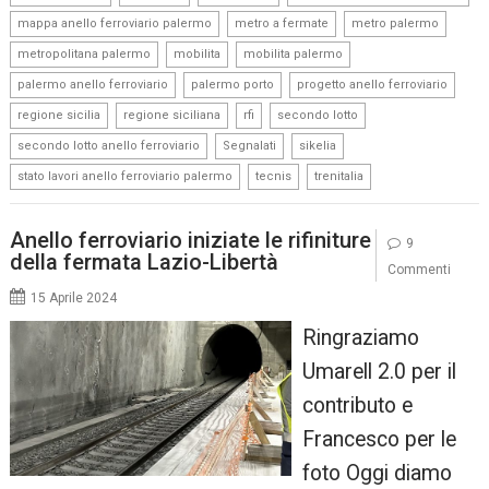
,
,
,
mappa anello ferroviario palermo
metro a fermate
metro palermo
,
,
,
metropolitana palermo
mobilita
mobilita palermo
,
,
,
palermo anello ferroviario
palermo porto
progetto anello ferroviario
,
,
,
,
regione sicilia
regione siciliana
rfi
secondo lotto
,
,
,
secondo lotto anello ferroviario
Segnalati
sikelia
,
,
stato lavori anello ferroviario palermo
tecnis
trenitalia
Anello ferroviario iniziate le rifiniture
9
della fermata Lazio-Libertà
Commenti
15 Aprile 2024
Ringraziamo
Umarell 2.0 per il
contributo e
Francesco per le
foto Oggi diamo