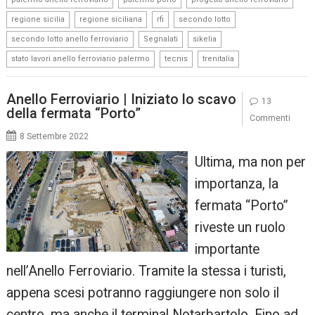
,
,
,
,
regione sicilia
regione siciliana
rfi
secondo lotto
,
,
,
secondo lotto anello ferroviario
Segnalati
sikelia
,
,
stato lavori anello ferroviario palermo
tecnis
trenitalia
Anello Ferroviario | Iniziato lo scavo
13
della fermata “Porto”
Commenti
8 Settembre 2022
Ultima, ma non per
importanza, la
fermata “Porto”
riveste un ruolo
importante
nell’Anello Ferroviario. Tramite la stessa i turisti,
appena scesi potranno raggiungere non solo il
centro, ma anche il terminal Notarbartolo. Fino ad