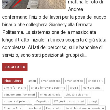
mattina le foto di
Andrea
confermano l’inizio dei lavori per la posa del nuovo
binario che collegherà Giachery alla fermata
Politeama. La sistemazione della massicciata
lungo il tratto iniziale in trincea scoperta è già stata
completata. Ai lati del percorso, sulle banchine di
servizio, sono stati posizionati gruppi di…
LEGGI TUTTO
,
,
,
,
Infrastrutture
amari
amari cantiere
amari cantieri
Anello Ferr.
,
,
,
,
anello ferroviario
anello ferroviario palermo
area 6
cantiere amari
,
,
,
cantiere emerico amari
chiusura strade
chiusura via amari
,
,
,
,
comune di palermo
d’agostino
D’Agostino costruzioni
disagi
,
,
,
,
Emerico Amari
fine lavori
flash anello
inizio lavori anello ferroviario