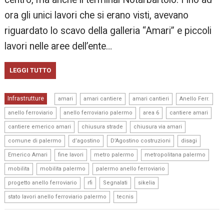
ora gli unici lavori che si erano visti, avevano
riguardato lo scavo della galleria “Amari” e piccoli
lavori nelle aree dell’ente…
LEGGI TUTTO
,
,
,
,
Infrastrutture
amari
amari cantiere
amari cantieri
Anello Ferr.
,
,
,
,
anello ferroviario
anello ferroviario palermo
area 6
cantiere amari
,
,
,
cantiere emerico amari
chiusura strade
chiusura via amari
,
,
,
,
comune di palermo
d’agostino
D’Agostino costruzioni
disagi
,
,
,
,
Emerico Amari
fine lavori
metro palermo
metropolitana palermo
,
,
,
mobilita
mobilita palermo
palermo anello ferroviario
,
,
,
,
progetto anello ferroviario
rfi
Segnalati
sikelia
,
stato lavori anello ferroviario palermo
tecnis