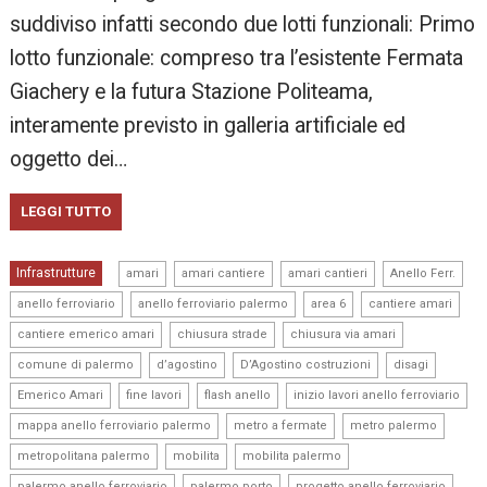
suddiviso infatti secondo due lotti funzionali: Primo
lotto funzionale: compreso tra l’esistente Fermata
Giachery e la futura Stazione Politeama,
interamente previsto in galleria artificiale ed
oggetto dei…
LEGGI TUTTO
,
,
,
,
Infrastrutture
amari
amari cantiere
amari cantieri
Anello Ferr.
,
,
,
,
anello ferroviario
anello ferroviario palermo
area 6
cantiere amari
,
,
,
cantiere emerico amari
chiusura strade
chiusura via amari
,
,
,
,
comune di palermo
d’agostino
D’Agostino costruzioni
disagi
,
,
,
,
Emerico Amari
fine lavori
flash anello
inizio lavori anello ferroviario
,
,
,
mappa anello ferroviario palermo
metro a fermate
metro palermo
,
,
,
metropolitana palermo
mobilita
mobilita palermo
,
,
,
palermo anello ferroviario
palermo porto
progetto anello ferroviario