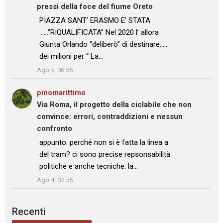
pressi della foce del fiume Oreto
: “
PIAZZA SANT’ ERASMO E’ STATA
……”RIQUALIFICATA” Nel 2020 l’ allora
Giunta Orlando “deliberò” di destinare……
dei milioni per “ La…
”
Ago 5, 06:55
pinomarittimo
su
Via Roma, il progetto della ciclabile che non
convince: errori, contraddizioni e nessun
confronto
: “
appunto. perché non si è fatta la linea a
del tram? ci sono precise repsonsabilità
politiche e anche tecniche. la…
”
Ago 4, 07:55
Recenti