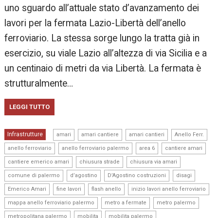
uno sguardo all’attuale stato d’avanzamento dei
lavori per la fermata Lazio-Libertà dell’anello
ferroviario. La stessa sorge lungo la tratta già in
esercizio, su viale Lazio all’altezza di via Sicilia e a
un centinaio di metri da via Libertà. La fermata è
strutturalmente…
LEGGI TUTTO
,
,
,
,
Infrastrutture
amari
amari cantiere
amari cantieri
Anello Ferr.
,
,
,
,
anello ferroviario
anello ferroviario palermo
area 6
cantiere amari
,
,
,
cantiere emerico amari
chiusura strade
chiusura via amari
,
,
,
,
comune di palermo
d’agostino
D’Agostino costruzioni
disagi
,
,
,
,
Emerico Amari
fine lavori
flash anello
inizio lavori anello ferroviario
,
,
,
mappa anello ferroviario palermo
metro a fermate
metro palermo
,
,
,
metropolitana palermo
mobilita
mobilita palermo