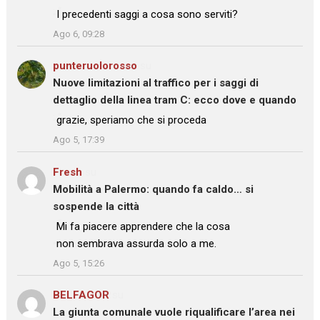
: “
I precedenti saggi a cosa sono serviti?
”
Ago 6, 09:28
punteruolorosso
su
Nuove limitazioni al traffico per i saggi di
dettaglio della linea tram C: ecco dove e quando
: “
grazie, speriamo che si proceda
”
Ago 5, 17:39
Fresh
su
Mobilità a Palermo: quando fa caldo… si
sospende la città
: “
Mi fa piacere apprendere che la cosa
non sembrava assurda solo a me.
”
Ago 5, 15:26
BELFAGOR
su
La giunta comunale vuole riqualificare l’area nei