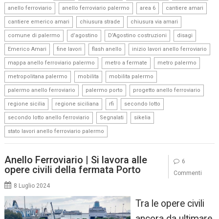
,
,
,
,
anello ferroviario
anello ferroviario palermo
area 6
cantiere amari
,
,
,
cantiere emerico amari
chiusura strade
chiusura via amari
,
,
,
,
comune di palermo
d’agostino
D’Agostino costruzioni
disagi
,
,
,
,
Emerico Amari
fine lavori
flash anello
inizio lavori anello ferroviario
,
,
,
mappa anello ferroviario palermo
metro a fermate
metro palermo
,
,
,
metropolitana palermo
mobilita
mobilita palermo
,
,
,
palermo anello ferroviario
palermo porto
progetto anello ferroviario
,
,
,
,
regione sicilia
regione siciliana
rfi
secondo lotto
,
,
,
secondo lotto anello ferroviario
Segnalati
sikelia
stato lavori anello ferroviario palermo
Anello Ferroviario | Si lavora alle
6
opere civili della fermata Porto
Commenti
8 Luglio 2024
Tra le opere civili
ancora da ultimare