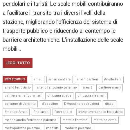
pendolari e i turisti. Le scale mobili contribuiranno
a facilitare il transito tra i diversi livelli della
stazione, migliorando l’efficienza del sistema di
trasporto pubblico e riducendo al contempo le
barriere architettoniche. L’installazione delle scale
mobili…
LEGGI TUTTO
,
,
,
,
Infrastrutture
amari
amari cantiere
amari cantieri
Anello Ferr.
,
,
,
,
anello ferroviario
anello ferroviario palermo
area 6
cantiere amari
,
,
,
cantiere emerico amari
chiusura strade
chiusura via amari
,
,
,
,
comune di palermo
d’agostino
D’Agostino costruzioni
disagi
,
,
,
,
Emerico Amari
fine lavori
flash anello
inizio lavori anello ferroviario
,
,
,
mappa anello ferroviario palermo
metro a fermate
metro palermo
,
,
,
metropolitana palermo
mobilita
mobilita palermo