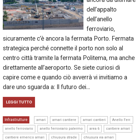
dell’appalto
dell’anello
ferroviario,
sicuramente c’è ancora la fermata Porto. Fermata
strategica perché connette il porto non solo al
centro città tramite la fermata Politema, ma anche
direttamente all’aeroporto. Se siete curiosi di
capire come e quando ciò avverrà vi invitiamo a
dare uno sguarda a: Il futuro dei…
LEGGI TUTTO
,
,
,
,
Infrastrutture
amari
amari cantiere
amari cantieri
Anello Ferr.
,
,
,
,
anello ferroviario
anello ferroviario palermo
area 6
cantiere amari
,
,
,
cantiere emerico amari
chiusura strade
chiusura via amari