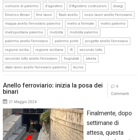
,
,
,
,
comune di palermo
d’agostino
D’Agostino costruzioni
disagi
,
,
,
,
Emerico Amari
fine lavori
flash anello
inizio lavori anello ferroviario
,
,
,
mappa anello ferroviario palermo
metro a fermate
metro palermo
,
,
,
metropolitana palermo
mobilita
mobilita palermo
,
,
,
palermo anello ferroviario
palermo porto
progetto anello ferroviario
,
,
,
,
regione sicilia
regione siciliana
rfi
secondo lotto
,
,
,
secondo lotto anello ferroviario
Segnalati
sikelia
,
stato lavori anello ferroviario palermo
tecnis
Anello ferroviario: inizia la posa dei
6
binari
Commenti
21 Maggio 2024
Finalmente, dopo
settimane di
attesa, questa