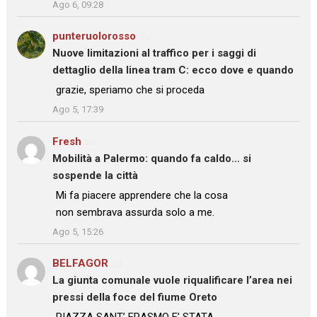
Ago 6, 09:28
punteruolorosso
su
Nuove limitazioni al traffico per i saggi di
dettaglio della linea tram C: ecco dove e quando
: “
grazie, speriamo che si proceda
”
Ago 5, 17:39
Fresh
su
Mobilità a Palermo: quando fa caldo… si
sospende la città
: “
Mi fa piacere apprendere che la cosa
non sembrava assurda solo a me.
”
Ago 5, 15:26
BELFAGOR
su
La giunta comunale vuole riqualificare l’area nei
pressi della foce del fiume Oreto
: “