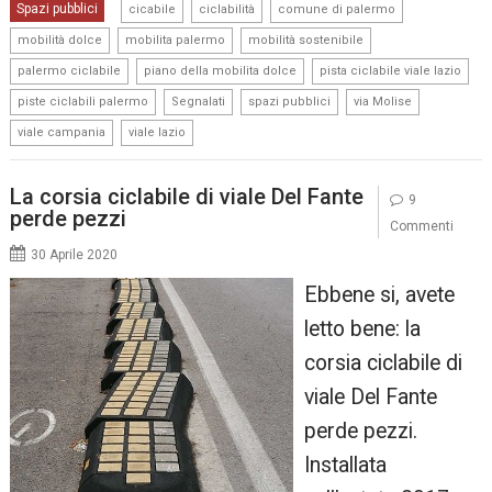
,
,
,
Spazi pubblici
cicabile
ciclabilità
comune di palermo
,
,
,
mobilità dolce
mobilita palermo
mobilità sostenibile
,
,
,
palermo ciclabile
piano della mobilita dolce
pista ciclabile viale lazio
,
,
,
,
piste ciclabili palermo
Segnalati
spazi pubblici
via Molise
,
viale campania
viale lazio
La corsia ciclabile di viale Del Fante
9
perde pezzi
Commenti
30 Aprile 2020
Ebbene si, avete
letto bene: la
corsia ciclabile di
viale Del Fante
perde pezzi.
Installata