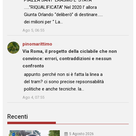
PIAZZA SANT’ ERASMO E’ STATA
……”RIQUALIFICATA” Nel 2020 l’ allora
Giunta Orlando “deliberò” di destinare……
dei milioni per “ La…
”
Ago 5, 06:55
pinomarittimo
su
Via Roma, il progetto della ciclabile che non
convince: errori, contraddizioni e nessun
confronto
: “
appunto. perché non si è fatta la linea a
del tram? ci sono precise repsonsabilità
politiche e anche tecniche. la…
”
Ago 4, 07:55
Recenti
5 Agosto 2026