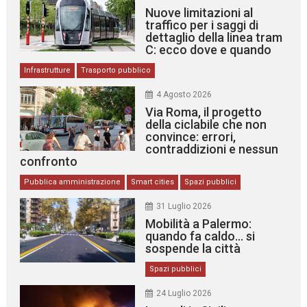
Nuove limitazioni al
traffico per i saggi di
dettaglio della linea tram
C: ecco dove e quando
Infrastrutture
Trasporto pubblico
4 Agosto 2026
Via Roma, il progetto
della ciclabile che non
convince: errori,
contraddizioni e nessun
confronto
Pubblica amministrazione
Smart cities
Spazi pubblici
31 Luglio 2026
Mobilità a Palermo:
quando fa caldo… si
sospende la città
Spazi pubblici
24 Luglio 2026