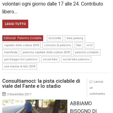
volontari ogni giorno dalle 17 alle 24. Contributo
libero…
LEGGI TUTTO
,
,
Editoriali
Palermo Ciclabile
,
biciclette
bike parking
,
,
,
,
capitale della cultura 2018
comune di palermo
fiab
m12
,
,
,
manifesta
palermo capitale della cultura 2018
palermo ciclabile
,
,
,
parcheggio bici palermo
social bike
social bike palermo
una marina di libri 2018
Consultiamoci: la pista ciclabile di
Lascia
viale del Fante e lo stadio
un
commento
3 Novembre 2017
ABBIAMO
BISOGNO DI