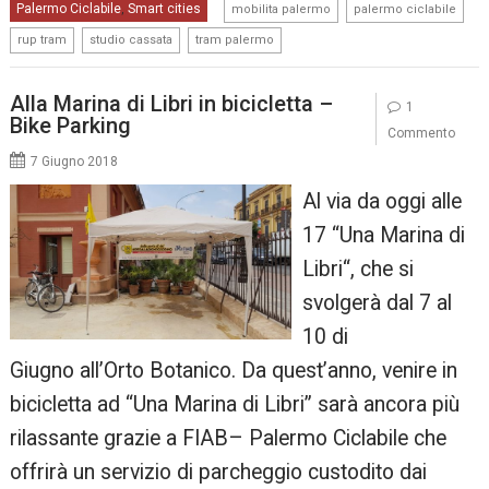
,
,
Palermo Ciclabile
Smart cities
,
mobilita palermo
palermo ciclabile
,
,
rup tram
studio cassata
tram palermo
Alla Marina di Libri in bicicletta –
1
Bike Parking
Commento
7 Giugno 2018
Al via da oggi alle
17 “Una Marina di
Libri“, che si
svolgerà dal 7 al
10 di
Giugno all’Orto Botanico. Da quest’anno, venire in
bicicletta ad “Una Marina di Libri” sarà ancora più
rilassante grazie a FIAB– Palermo Ciclabile che
offrirà un servizio di parcheggio custodito dai