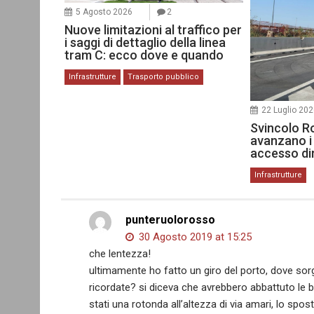
5 Agosto 2026
2
Nuove limitazioni al traffico per
i saggi di dettaglio della linea
tram C: ecco dove e quando
Infrastrutture
Trasporto pubblico
22 Luglio 20
Svincolo R
avanzano i 
accesso dir
Infrastrutture
punteruolorosso
30 Agosto 2019 at 15:25
che lentezza!
ultimamente ho fatto un giro del porto, dove sorge
ricordate? si diceva che avrebbero abbattuto le be
stati una rotonda all’altezza di via amari, lo spo