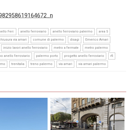
,
,
,
,
ello Ferr.
anello ferroviario
anello ferroviario palermo
area 5
,
,
,
,
chiusura via amari
comune di palermo
disagi
Emerico Amari
,
,
,
,
inizio lavori anello ferroviario
metro a fermate
metro palermo
,
,
,
,
o anello ferroviario
palermo porto
progetto anello ferroviario
rfi
,
,
,
,
ermo
trenitalia
treno palermo
via amari
via amari palermo