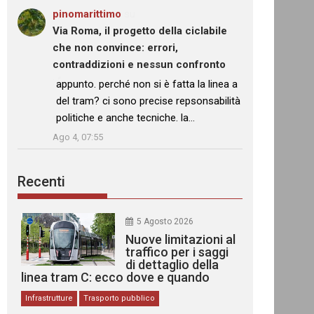
pinomarittimo
su
Via Roma, il progetto della ciclabile
che non convince: errori,
contraddizioni e nessun confronto
: “
appunto. perché non si è fatta la linea a
del tram? ci sono precise repsonsabilità
politiche e anche tecniche. la…
”
Ago 4, 07:55
Recenti
5 Agosto 2026
Nuove limitazioni al
traffico per i saggi
di dettaglio della
linea tram C: ecco dove e quando
Infrastrutture
Trasporto pubblico