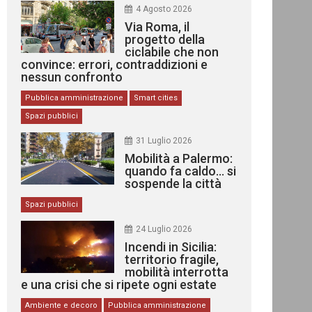
4 Agosto 2026
Via Roma, il
progetto della
ciclabile che non
convince: errori, contraddizioni e
nessun confronto
Pubblica amministrazione
Smart cities
Spazi pubblici
31 Luglio 2026
Mobilità a Palermo:
quando fa caldo… si
sospende la città
Spazi pubblici
24 Luglio 2026
Incendi in Sicilia:
territorio fragile,
mobilità interrotta
e una crisi che si ripete ogni estate
Ambiente e decoro
Pubblica amministrazione