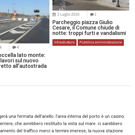
2 Luglio 2026
2
Parcheggio piazza Giulio
Cesare, il Comune chiude di
notte: troppi furti e vandalismi
Infrastrutture
Pubblica amministrazione
26
4
occella lato monte:
lavori sul nuovo
etto all’autostrada
rà una fermata dell’anello. l’area interna del porto è un casino.
rriere, che avrebbero restituito la vista sul mare. ci sarebbero
stamento del traffico merci a termini imerese, la nuova stazione