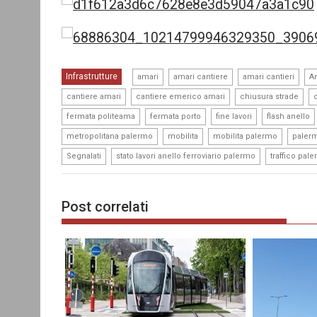
,
,
,
Infrastrutture
amari
amari cantiere
amari cantieri
An
,
,
,
cantiere amari
cantiere emerico amari
chiusura strade
,
,
,
fermata politeama
fermata porto
fine lavori
flash anello
,
,
,
metropolitana palermo
mobilita
mobilita palermo
palerm
,
,
Segnalati
stato lavori anello ferroviario palermo
traffico pal
Post correlati