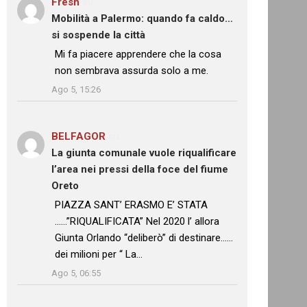
Fresh
su
Mobilità a Palermo: quando fa caldo…
si sospende la città
: “
Mi fa piacere apprendere che la cosa
non sembrava assurda solo a me.
”
Ago 5, 15:26
BELFAGOR
su
La giunta comunale vuole riqualificare
l’area nei pressi della foce del fiume
Oreto
: “
PIAZZA SANT’ ERASMO E’ STATA
……”RIQUALIFICATA” Nel 2020 l’ allora
Giunta Orlando “deliberò” di destinare……
dei milioni per “ La…
”
Ago 5, 06:55