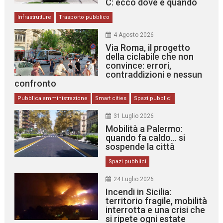
C: ecco dove e quando
Infrastrutture
Trasporto pubblico
4 Agosto 2026
Via Roma, il progetto
della ciclabile che non
convince: errori,
contraddizioni e nessun
confronto
Pubblica amministrazione
Smart cities
Spazi pubblici
31 Luglio 2026
Mobilità a Palermo:
quando fa caldo… si
sospende la città
Spazi pubblici
24 Luglio 2026
Incendi in Sicilia:
territorio fragile, mobilità
interrotta e una crisi che
si ripete ogni estate