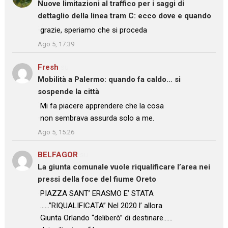
Nuove limitazioni al traffico per i saggi di
dettaglio della linea tram C: ecco dove e quando
: “
grazie, speriamo che si proceda
”
Ago 5, 17:39
Fresh
su
Mobilità a Palermo: quando fa caldo… si
sospende la città
: “
Mi fa piacere apprendere che la cosa
non sembrava assurda solo a me.
”
Ago 5, 15:26
BELFAGOR
su
La giunta comunale vuole riqualificare l’area nei
pressi della foce del fiume Oreto
: “
PIAZZA SANT’ ERASMO E’ STATA
……”RIQUALIFICATA” Nel 2020 l’ allora
Giunta Orlando “deliberò” di destinare……