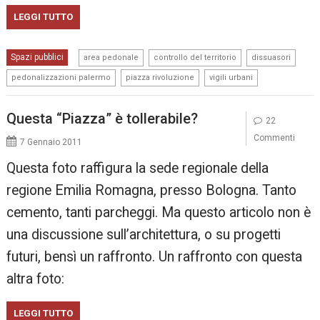
LEGGI TUTTO
,
,
,
Spazi pubblici
area pedonale
controllo del territorio
dissuasori
,
,
pedonalizzazioni palermo
piazza rivoluzione
vigili urbani
Questa “Piazza” è tollerabile?
22
Commenti
7 Gennaio 2011
Questa foto raffigura la sede regionale della
regione Emilia Romagna, presso Bologna. Tanto
cemento, tanti parcheggi. Ma questo articolo non è
una discussione sull’architettura, o su progetti
futuri, bensì un raffronto. Un raffronto con questa
altra foto:
LEGGI TUTTO