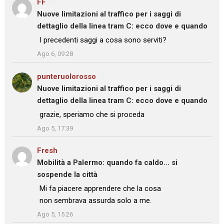
FF
su
Nuove limitazioni al traffico per i saggi di
dettaglio della linea tram C: ecco dove e quando
: “
I precedenti saggi a cosa sono serviti?
”
Ago 6, 09:28
punteruolorosso
su
Nuove limitazioni al traffico per i saggi di
dettaglio della linea tram C: ecco dove e quando
: “
grazie, speriamo che si proceda
”
Ago 5, 17:39
Fresh
su
Mobilità a Palermo: quando fa caldo… si
sospende la città
: “
Mi fa piacere apprendere che la cosa
non sembrava assurda solo a me.
”
Ago 5, 15:26