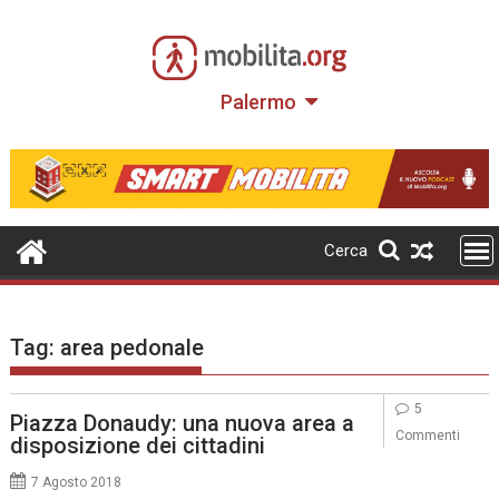
Skip
to
content
Palermo
Cerca
Tag:
area pedonale
5
Piazza Donaudy: una nuova area a
Commenti
disposizione dei cittadini
7 Agosto 2018