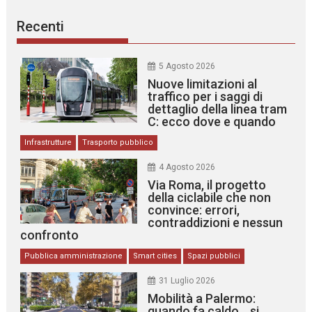
Recenti
5 Agosto 2026
Nuove limitazioni al
traffico per i saggi di
dettaglio della linea tram
C: ecco dove e quando
Infrastrutture
Trasporto pubblico
4 Agosto 2026
Via Roma, il progetto
della ciclabile che non
convince: errori,
contraddizioni e nessun
confronto
Pubblica amministrazione
Smart cities
Spazi pubblici
31 Luglio 2026
Mobilità a Palermo:
quando fa caldo… si