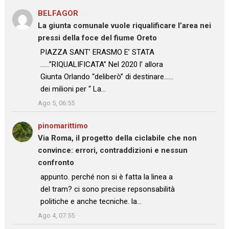
BELFAGOR
su
La giunta comunale vuole riqualificare l’area nei
pressi della foce del fiume Oreto
: “
PIAZZA SANT’ ERASMO E’ STATA
……”RIQUALIFICATA” Nel 2020 l’ allora
Giunta Orlando “deliberò” di destinare……
dei milioni per “ La…
”
Ago 5, 06:55
pinomarittimo
su
Via Roma, il progetto della ciclabile che non
convince: errori, contraddizioni e nessun
confronto
: “
appunto. perché non si è fatta la linea a
del tram? ci sono precise repsonsabilità
politiche e anche tecniche. la…
”
Ago 4, 07:55