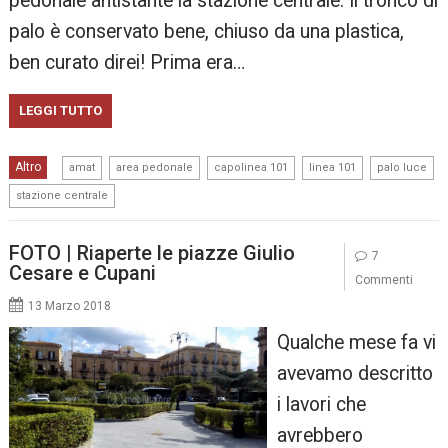
pedonale antistante la stazione centrale. Il tronco di
palo è conservato bene, chiuso da una plastica,
ben curato direi! Prima era…
LEGGI TUTTO
,
,
,
,
,
Altro
amat
area pedonale
capolinea 101
linea 101
palo luce
stazione centrale
FOTO | Riaperte le piazze Giulio
7
Cesare e Cupani
Commenti
13 Marzo 2018
Qualche mese fa vi
avevamo descritto
i lavori che
avrebbero