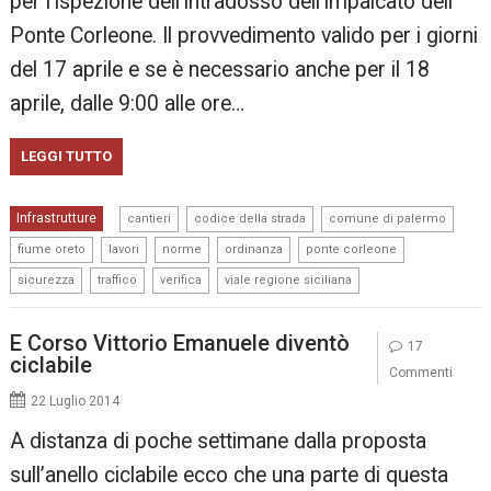
per l’ispezione dell’intradosso dell’impalcato dell
Ponte Corleone. Il provvedimento valido per i giorni
del 17 aprile e se è necessario anche per il 18
aprile, dalle 9:00 alle ore…
LEGGI TUTTO
,
,
,
Infrastrutture
cantieri
codice della strada
comune di palermo
,
,
,
,
,
fiume oreto
lavori
norme
ordinanza
ponte corleone
,
,
,
sicurezza
traffico
verifica
viale regione siciliana
E Corso Vittorio Emanuele diventò
17
ciclabile
Commenti
22 Luglio 2014
A distanza di poche settimane dalla proposta
sull’anello ciclabile ecco che una parte di questa