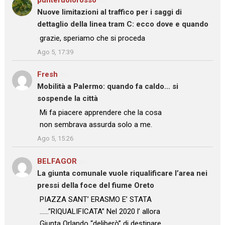
Nuove limitazioni al traffico per i saggi di
dettaglio della linea tram C: ecco dove e quando
: “
grazie, speriamo che si proceda
”
Ago 5, 17:39
Fresh
su
Mobilità a Palermo: quando fa caldo… si
sospende la città
: “
Mi fa piacere apprendere che la cosa
non sembrava assurda solo a me.
”
Ago 5, 15:26
BELFAGOR
su
La giunta comunale vuole riqualificare l’area nei
pressi della foce del fiume Oreto
: “
PIAZZA SANT’ ERASMO E’ STATA
……”RIQUALIFICATA” Nel 2020 l’ allora
Giunta Orlando “deliberò” di destinare……