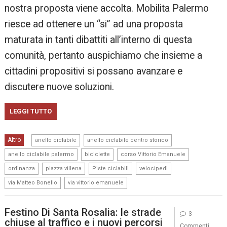
nostra proposta viene accolta. Mobilita Palermo
riesce ad ottenere un “si” ad una proposta
maturata in tanti dibattiti all’interno di questa
comunità, pertanto auspichiamo che insieme a
cittadini propositivi si possano avanzare e
discutere nuove soluzioni.
LEGGI TUTTO
,
,
Altro
anello ciclabile
anello ciclabile centro storico
,
,
,
anello ciclabile palermo
biciclette
corso Vittorio Emanuele
,
,
,
,
ordinanza
piazza villena
Piste ciclabili
velocipedi
,
via Matteo Bonello
via vittorio emanuele
Festino Di Santa Rosalia: le strade
3
chiuse al traffico e i nuovi percorsi
Commenti