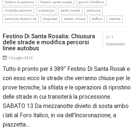
,
,
,
festino di palermo
festino santa rosalia
giochi d'artificio
,
,
,
,
mobilita palermo
ordinanza
santa rosalia
santuzza
,
,
,
,
santuzza liberaci da
Segnalati
strade chiuse
traffico
viabilità
Festino Di Santa Rosalia: Chiusura
1
delle strade e modifica percorsi
Commento
linee autobus
14 Luglio 2013
Tutto è pronto per il 389° Festino Di Santa Rosali e
con esso ecco le strade che verranno chiuse per le
prove tecniche, la sfilata e le operazioni di ripristino
delle strade in cui transiterà la processione.
SABATO 13 Da mezzanotte divieto di sosta ambo
i lati al Foro Italico, in via dell’Incoronazione, a
piazzetta…