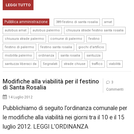
LEGGI TUTTO
,
,
Pubblica amministrazione
389 festino di santa rosalia
amat
,
,
,
autobus amat
autobus palermo
chiusura strade festino santa rosalia
,
,
,
chiusura strade palermo
comune di palermo
festino
,
,
,
festino di palermo
festino santa rosalia
giochi d'artificio
,
,
,
,
mobilita palermo
ordinanza
santa rosalia
santuzza
,
,
,
,
santuzza liberaci da
Segnalati
strade chiuse
traffico
viabilità
Modifiche alla viabilità per il festino
3
di Santa Rosalia
Commenti
14 Luglio 2012
Pubblichiamo di seguito l’ordinanza comunale per
le modifiche alla viabilità nei giorni tra il 10 e il 15
luglio 2012. LEGGI L’ORDINANZA