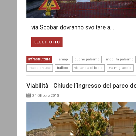
via Scobar dovranno svoltare a…
LEGGI TUTTO
,
,
Infrastrutture
amap
buche palermo
mobilita palermo
,
,
,
,
strade chiuse
traffico
via lancia di brolo
via migliaccio
Viabilità | Chiude l’ingresso del parco d
24 Ottobre 2018