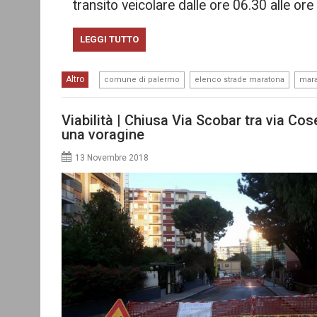
transito veicolare dalle ore 06.30 alle or
LEGGI TUTTO
,
,
Altro
comune di palermo
elenco strade maratona
mara
Viabilità | Chiusa Via Scobar tra via Cos
una voragine
13 Novembre 2018