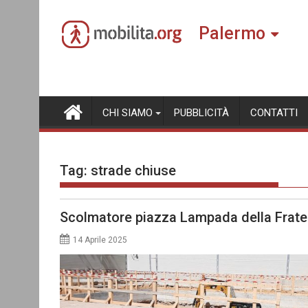
Skip
to
Palermo
content
CHI SIAMO
PUBBLICITÀ
CONTATTI
Tag:
strade chiuse
Scolmatore piazza Lampada della Fratern
14 Aprile 2025