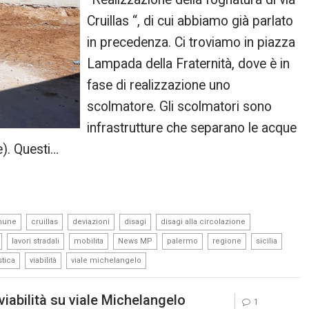
Cruillas “, di cui abbiamo già parlato
in precedenza. Ci troviamo in piazza
Lampada della Fraternità, dove è in
fase di realizzazione uno
scolmatore. Gli scolmatori sono
infrastrutture che separano le acque
e). Questi…
,
,
,
,
,
mune
cruillas
deviazioni
disagi
disagi alla circolazione
,
,
,
,
,
,
,
lavori stradali
mobilita
News MP
palermo
regione
sicilia
,
,
stica
viabilità
viale michelangelo
 viabilità su viale Michelangelo
1