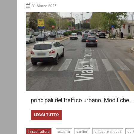
31 Marzo 2025
principali del traffico urbano. Modifiche…
LEGGI TUTTO
,
,
,
Infrastrutture
attualità
cantieri
chiusure stradali
co