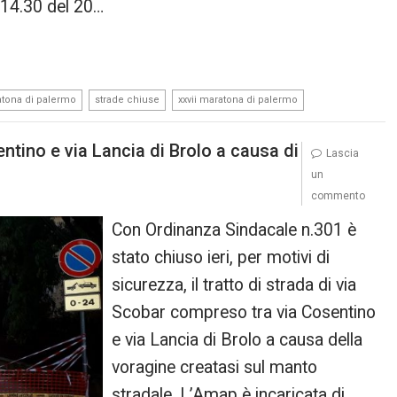
e 14.30 del 20…
,
,
tona di palermo
strade chiuse
xxvii maratona di palermo
entino e via Lancia di Brolo a causa di
Lascia
un
commento
Con Ordinanza Sindacale n.301 è
stato chiuso ieri, per motivi di
sicurezza, il tratto di strada di via
Scobar compreso tra via Cosentino
e via Lancia di Brolo a causa della
voragine creatasi sul manto
stradale. L’Amap è incaricata di