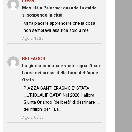
Fresh
su
Mobilità a Palermo: quando fa caldo…
si sospende la città
: “
Mi fa piacere apprendere che la cosa
non sembrava assurda solo a me.
”
Ago 5, 15:26
BELFAGOR
su
La giunta comunale vuole riqualificare
l’area nei pressi della foce del fiume
Oreto
: “
PIAZZA SANT’ ERASMO E’ STATA
……”RIQUALIFICATA” Nel 2020 l’ allora
Giunta Orlando “deliberò” di destinare……
dei milioni per “ La…
”
Ago 5, 06:55