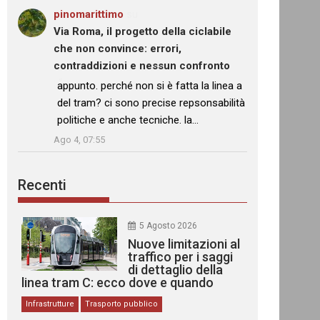
pinomarittimo
su
Via Roma, il progetto della ciclabile
che non convince: errori,
contraddizioni e nessun confronto
: “
appunto. perché non si è fatta la linea a
del tram? ci sono precise repsonsabilità
politiche e anche tecniche. la…
”
Ago 4, 07:55
Recenti
5 Agosto 2026
Nuove limitazioni al
traffico per i saggi
di dettaglio della
linea tram C: ecco dove e quando
Infrastrutture
Trasporto pubblico