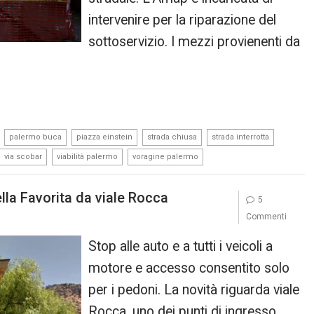
intervenire per la riparazione del
sottoservizio. I mezzi provienenti da
,
,
,
,
,
palermo buca
piazza einstein
strada chiusa
strada interrotta
,
,
via scobar
viabilità palermo
voragine palermo
ella Favorita da viale Rocca
5
Commenti
Stop alle auto e a tutti i veicoli a
motore e accesso consentito solo
per i pedoni. La novità riguarda viale
Rocca, uno dei punti di ingresso