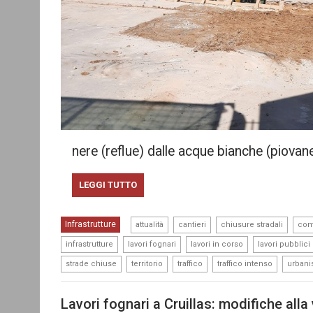
nere (reflue) dalle acque bianche (piovan
LEGGI TUTTO
,
,
,
Infrastrutture
attualità
cantieri
chiusure stradali
co
,
,
,
infrastrutture
lavori fognari
lavori in corso
lavori pubblici
,
,
,
,
strade chiuse
territorio
traffico
traffico intenso
urbani
Lavori fognari a Cruillas: modifiche alla