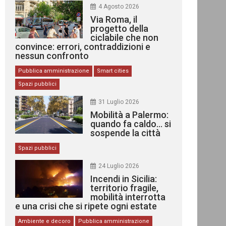
4 Agosto 2026
Via Roma, il
progetto della
ciclabile che non
convince: errori, contraddizioni e
nessun confronto
Pubblica amministrazione
Smart cities
Spazi pubblici
31 Luglio 2026
Mobilità a Palermo:
quando fa caldo… si
sospende la città
Spazi pubblici
24 Luglio 2026
Incendi in Sicilia:
territorio fragile,
mobilità interrotta
e una crisi che si ripete ogni estate
Ambiente e decoro
Pubblica amministrazione