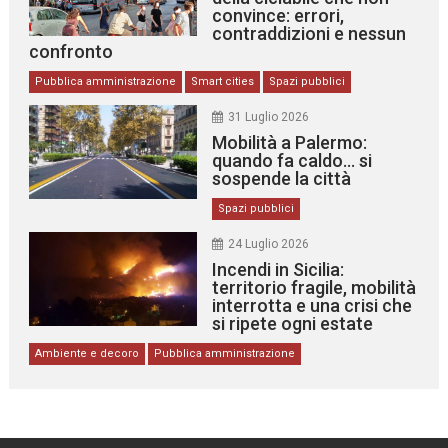
convince: errori,
contraddizioni e nessun
confronto
Pubblica amministrazione
Smart cities
Spazi pubblici
31 Luglio 2026
Mobilità a Palermo:
quando fa caldo… si
sospende la città
Spazi pubblici
24 Luglio 2026
Incendi in Sicilia:
territorio fragile, mobilità
interrotta e una crisi che
si ripete ogni estate
Ambiente e decoro
Pubblica amministrazione