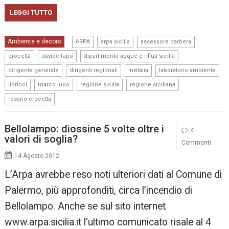
LEGGI TUTTO
,
,
,
Ambiente e decoro
ARPA
arpa sicilia
assessore barbera
,
,
,
crocetta
davide lupo
dipartimento acque e rifiuti sicilia
,
,
,
,
dirigente generale
dirigenti regionali
invitalia
laboratorio ambiente
,
,
,
,
libricci
marco lupo
regione sicilia
regione siciliana
rosario crocetta
Bellolampo: diossine 5 volte oltre i
4
valori di soglia?
Commenti
14 Agosto 2012
L’Arpa avrebbe reso noti ulteriori dati al Comune di
Palermo, più approfonditi, circa l’incendio di
Bellolampo. Anche se sul sito internet
www.arpa.sicilia.it l’ultimo comunicato risale al 4