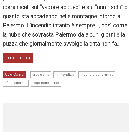
comunicati sul “vapore acqueo” e sui “non rischi” di
quanto sta accadendo nelle montagne intorno a
Palermo. L’incendio intanto è sempre lì, così come
la nube che sovrasta Palermo da alcuni giorni e la
puzza che giornalmente avvolge la città non fa…
LEGGI TUTTO
,
,
,
Altro
Da noi
,
arpa sicilia
immondizia
incendio bellolampo
,
rifiuti palermo
rogo bellolampo