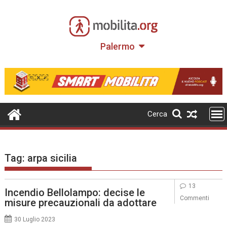
Skip
to
content
Palermo
Cerca
Tag:
arpa sicilia
13
Incendio Bellolampo: decise le
Commenti
misure precauzionali da adottare
30 Luglio 2023