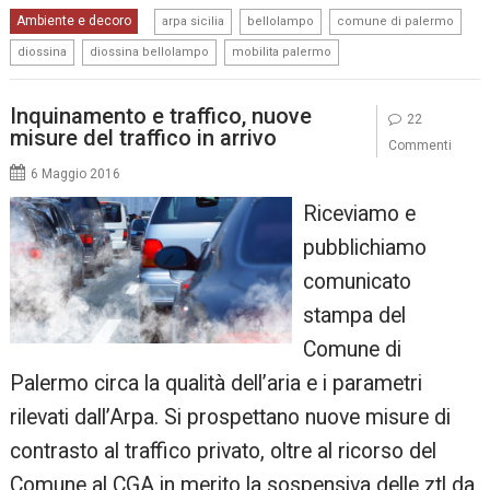
,
,
,
Ambiente e decoro
arpa sicilia
bellolampo
comune di palermo
,
,
diossina
diossina bellolampo
mobilita palermo
Inquinamento e traffico, nuove
22
misure del traffico in arrivo
Commenti
6 Maggio 2016
Riceviamo e
pubblichiamo
comunicato
stampa del
Comune di
Palermo circa la qualità dell’aria e i parametri
rilevati dall’Arpa. Si prospettano nuove misure di
contrasto al traffico privato, oltre al ricorso del
Comune al CGA in merito la sospensiva delle ztl da