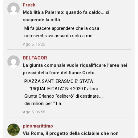
Fresh
su
Mobilità a Palermo: quando fa caldo… si
sospende la città
: “
Mi fa piacere apprendere che la cosa
non sembrava assurda solo a me.
”
Ago 5, 15:26
BELFAGOR
su
La giunta comunale vuole riqualificare l’area nei
pressi della foce del fiume Oreto
: “
PIAZZA SANT’ ERASMO E’ STATA
……”RIQUALIFICATA” Nel 2020 l’ allora
Giunta Orlando “deliberò” di destinare……
dei milioni per “ La…
”
Ago 5, 06:55
pinomarittimo
su
Via Roma, il progetto della ciclabile che non