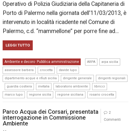
Operativo di Polizia Giudiziaria della Capitaneria di
Porto di Palermo nella giornata dell’11/03/2013, è
intervenuto in località ricadente nel Comune di
Palermo, c.d. “mammellone” per porre fine ad…
LEGGI TUTTO
,
,
Ambiente e decoro
Pubblica amministrazione
,
ARPA
arpa sicilia
,
,
,
assessore barbera
crocetta
davide lupo
,
,
dipartimento acque e rifiuti sicilia
dirigente generale
dirigenti regionali
,
,
,
,
,
guardia costiera
invitalia
laboratorio ambiente
libricci
,
,
,
marco lupo
regione sicilia
regione siciliana
rosario crocetta
Parco Acqua dei Corsari, presentata
2
interrogazione in Commissione
Commenti
Ambiente