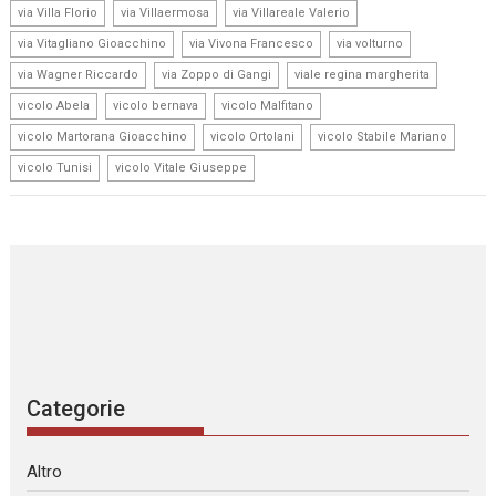
,
,
,
via Villa Florio
via Villaermosa
via Villareale Valerio
,
,
,
via Vitagliano Gioacchino
via Vivona Francesco
via volturno
,
,
,
via Wagner Riccardo
via Zoppo di Gangi
viale regina margherita
,
,
,
vicolo Abela
vicolo bernava
vicolo Malfitano
,
,
,
vicolo Martorana Gioacchino
vicolo Ortolani
vicolo Stabile Mariano
,
vicolo Tunisi
vicolo Vitale Giuseppe
Categorie
Altro