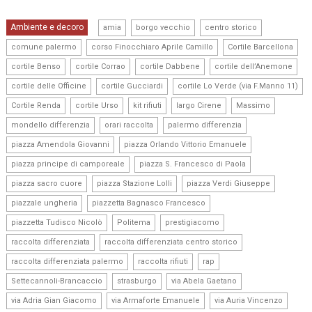
,
,
,
Ambiente e decoro
amia
borgo vecchio
centro storico
,
,
,
comune palermo
corso Finocchiaro Aprile Camillo
Cortile Barcellona
,
,
,
,
cortile Benso
cortile Corrao
cortile Dabbene
cortile dell’Anemone
,
,
,
cortile delle Officine
cortile Gucciardi
cortile Lo Verde (via F.Manno 11)
,
,
,
,
,
Cortile Renda
cortile Urso
kit rifiuti
largo Cirene
Massimo
,
,
,
mondello differenzia
orari raccolta
palermo differenzia
,
,
piazza Amendola Giovanni
piazza Orlando Vittorio Emanuele
,
,
piazza principe di camporeale
piazza S. Francesco di Paola
,
,
,
piazza sacro cuore
piazza Stazione Lolli
piazza Verdi Giuseppe
,
,
piazzale ungheria
piazzetta Bagnasco Francesco
,
,
,
piazzetta Tudisco Nicolò
Politema
prestigiacomo
,
,
raccolta differenziata
raccolta differenziata centro storico
,
,
,
raccolta differenziata palermo
raccolta rifiuti
rap
,
,
,
Settecannoli-Brancaccio
strasburgo
via Abela Gaetano
,
,
,
via Adria Gian Giacomo
via Armaforte Emanuele
via Auria Vincenzo