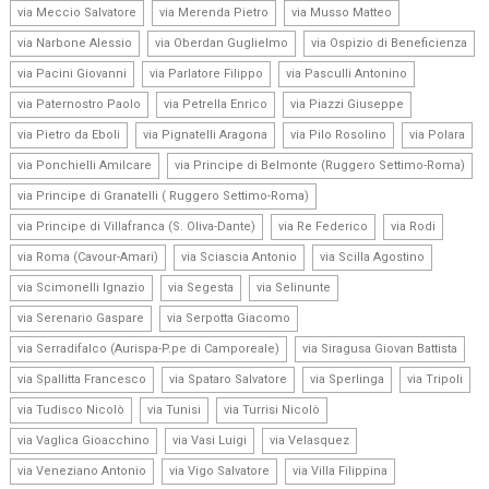
,
,
,
via Meccio Salvatore
via Merenda Pietro
via Musso Matteo
,
,
,
via Narbone Alessio
via Oberdan Guglielmo
via Ospizio di Beneficienza
,
,
,
via Pacini Giovanni
via Parlatore Filippo
via Pasculli Antonino
,
,
,
via Paternostro Paolo
via Petrella Enrico
via Piazzi Giuseppe
,
,
,
,
via Pietro da Eboli
via Pignatelli Aragona
via Pilo Rosolino
via Polara
,
,
via Ponchielli Amilcare
via Principe di Belmonte (Ruggero Settimo-Roma)
,
via Principe di Granatelli ( Ruggero Settimo-Roma)
,
,
,
via Principe di Villafranca (S. Oliva-Dante)
via Re Federico
via Rodi
,
,
,
via Roma (Cavour-Amari)
via Sciascia Antonio
via Scilla Agostino
,
,
,
via Scimonelli Ignazio
via Segesta
via Selinunte
,
,
via Serenario Gaspare
via Serpotta Giacomo
,
,
via Serradifalco (Aurispa-P.pe di Camporeale)
via Siragusa Giovan Battista
,
,
,
,
via Spallitta Francesco
via Spataro Salvatore
via Sperlinga
via Tripoli
,
,
,
via Tudisco Nicolò
via Tunisi
via Turrisi Nicolò
,
,
,
via Vaglica Gioacchino
via Vasi Luigi
via Velasquez
,
,
,
via Veneziano Antonio
via Vigo Salvatore
via Villa Filippina