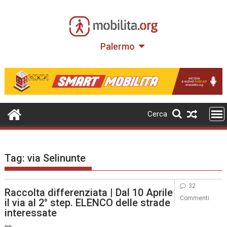
Skip
to
content
Palermo
Cerca
Tag:
via Selinunte
32
Raccolta differenziata | Dal 10 Aprile
Commenti
il via al 2° step. ELENCO delle strade
interessate