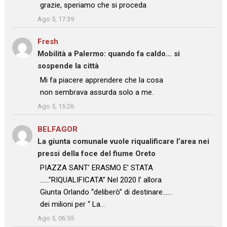
: “
grazie, speriamo che si proceda
”
Ago 5, 17:39
Fresh
su
Mobilità a Palermo: quando fa caldo… si
sospende la città
: “
Mi fa piacere apprendere che la cosa
non sembrava assurda solo a me.
”
Ago 5, 15:26
BELFAGOR
su
La giunta comunale vuole riqualificare l’area nei
pressi della foce del fiume Oreto
: “
PIAZZA SANT’ ERASMO E’ STATA
……”RIQUALIFICATA” Nel 2020 l’ allora
Giunta Orlando “deliberò” di destinare……
dei milioni per “ La…
”
Ago 5, 06:55