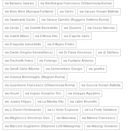
,
,
via Balsano Salesio
via Bentivegna Francesco (Villaermosa-Roma)
,
,
,
via Bixio Nino (Aurispa-Furitano)
via Carini
via Caruso Giovan Battista
,
,
via Cavalcanti Guido
via Cavour Camillo (Ruggero Settimo-Roma)
,
,
,
,
via Cerda
via Civiletti Benedetto
via Cluverio
via Cozzo Narciso
,
,
,
via Cutelli Mario
via D’Anna Vito
via D’aprile Carlo
,
,
via D’aquisto benedetto
via D’Asaro Pietro
,
,
,
via Dante (Virgilio-Serradifalco)
via Di Pavia Vincenzo
via di Stefano
,
,
,
via Fischietti Franz
via Folengo
via Furitano Antonio
,
,
,
via Garufi Carlo Alberto
via Gemmellaro Giorgio
via goethe
,
via Gravina Ammiraglio (Wagner-Roma)
,
,
via Guardione Francesco (Villaermosa-Roma)
via Guccia Giovan Battista
,
,
,
via Houel
via Ingrao Giovanni Ten.
via Inveges Agostino
,
,
,
via Juvara Filippo
via La Mantia Vito
via Latini Brunetto
,
,
,
via Li Donni Ferdinando
via Li Volsi Scipione
via Lo Forte Salvatore
,
,
,
via Magliocco Vincenzo Gen.
via Maiorana
via Manno Francesco
,
,
via Marconi Guglielmo (Stazione Lolli-Malaspina)
via Maurigi Giovanni