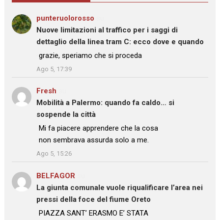
punteruolorosso
su
Nuove limitazioni al traffico per i saggi di
dettaglio della linea tram C: ecco dove e quando
: “
grazie, speriamo che si proceda
”
Ago 5, 17:39
Fresh
su
Mobilità a Palermo: quando fa caldo… si
sospende la città
: “
Mi fa piacere apprendere che la cosa
non sembrava assurda solo a me.
”
Ago 5, 15:26
BELFAGOR
su
La giunta comunale vuole riqualificare l’area nei
pressi della foce del fiume Oreto
: “
PIAZZA SANT’ ERASMO E’ STATA