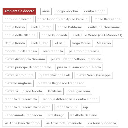
,
,
,
Ambiente e decoro
amia
borgo vecchio
centro storico
,
,
,
comune palermo
corso Finocchiaro Aprile Camillo
Cortile Barcellona
,
,
,
,
cortile Benso
cortile Corrao
cortile Dabbene
cortile dell’Anemone
,
,
,
cortile delle Officine
cortile Gucciardi
cortile Lo Verde (via F.Manno 11)
,
,
,
,
,
Cortile Renda
cortile Urso
kit rifiuti
largo Cirene
Massimo
,
,
,
mondello differenzia
orari raccolta
palermo differenzia
,
,
piazza Amendola Giovanni
piazza Orlando Vittorio Emanuele
,
,
piazza principe di camporeale
piazza S. Francesco di Paola
,
,
,
piazza sacro cuore
piazza Stazione Lolli
piazza Verdi Giuseppe
,
,
piazzale ungheria
piazzetta Bagnasco Francesco
,
,
,
piazzetta Tudisco Nicolò
Politema
prestigiacomo
,
,
raccolta differenziata
raccolta differenziata centro storico
,
,
,
raccolta differenziata palermo
raccolta rifiuti
rap
,
,
,
Settecannoli-Brancaccio
strasburgo
via Abela Gaetano
,
,
,
via Adria Gian Giacomo
via Armaforte Emanuele
via Auria Vincenzo