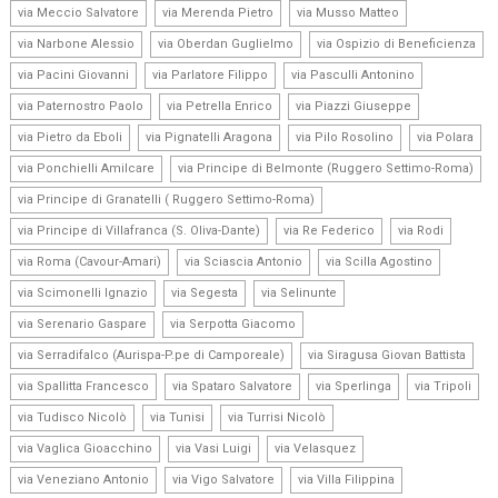
,
,
,
via Meccio Salvatore
via Merenda Pietro
via Musso Matteo
,
,
,
via Narbone Alessio
via Oberdan Guglielmo
via Ospizio di Beneficienza
,
,
,
via Pacini Giovanni
via Parlatore Filippo
via Pasculli Antonino
,
,
,
via Paternostro Paolo
via Petrella Enrico
via Piazzi Giuseppe
,
,
,
,
via Pietro da Eboli
via Pignatelli Aragona
via Pilo Rosolino
via Polara
,
,
via Ponchielli Amilcare
via Principe di Belmonte (Ruggero Settimo-Roma)
,
via Principe di Granatelli ( Ruggero Settimo-Roma)
,
,
,
via Principe di Villafranca (S. Oliva-Dante)
via Re Federico
via Rodi
,
,
,
via Roma (Cavour-Amari)
via Sciascia Antonio
via Scilla Agostino
,
,
,
via Scimonelli Ignazio
via Segesta
via Selinunte
,
,
via Serenario Gaspare
via Serpotta Giacomo
,
,
via Serradifalco (Aurispa-P.pe di Camporeale)
via Siragusa Giovan Battista
,
,
,
,
via Spallitta Francesco
via Spataro Salvatore
via Sperlinga
via Tripoli
,
,
,
via Tudisco Nicolò
via Tunisi
via Turrisi Nicolò
,
,
,
via Vaglica Gioacchino
via Vasi Luigi
via Velasquez
,
,
,
via Veneziano Antonio
via Vigo Salvatore
via Villa Filippina