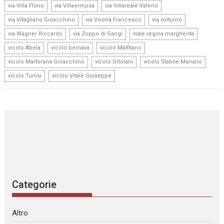
,
,
,
via Villa Florio
via Villaermosa
via Villareale Valerio
,
,
,
via Vitagliano Gioacchino
via Vivona Francesco
via volturno
,
,
,
via Wagner Riccardo
via Zoppo di Gangi
viale regina margherita
,
,
,
vicolo Abela
vicolo bernava
vicolo Malfitano
,
,
,
vicolo Martorana Gioacchino
vicolo Ortolani
vicolo Stabile Mariano
,
vicolo Tunisi
vicolo Vitale Giuseppe
Categorie
Altro