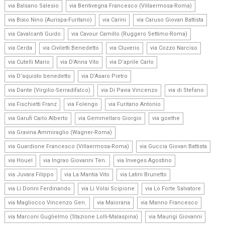
,
,
via Balsano Salesio
via Bentivegna Francesco (Villaermosa-Roma)
,
,
,
via Bixio Nino (Aurispa-Furitano)
via Carini
via Caruso Giovan Battista
,
,
via Cavalcanti Guido
via Cavour Camillo (Ruggero Settimo-Roma)
,
,
,
,
via Cerda
via Civiletti Benedetto
via Cluverio
via Cozzo Narciso
,
,
,
via Cutelli Mario
via D’Anna Vito
via D’aprile Carlo
,
,
via D’aquisto benedetto
via D’Asaro Pietro
,
,
,
via Dante (Virgilio-Serradifalco)
via Di Pavia Vincenzo
via di Stefano
,
,
,
via Fischietti Franz
via Folengo
via Furitano Antonio
,
,
,
via Garufi Carlo Alberto
via Gemmellaro Giorgio
via goethe
,
via Gravina Ammiraglio (Wagner-Roma)
,
,
via Guardione Francesco (Villaermosa-Roma)
via Guccia Giovan Battista
,
,
,
via Houel
via Ingrao Giovanni Ten.
via Inveges Agostino
,
,
,
via Juvara Filippo
via La Mantia Vito
via Latini Brunetto
,
,
,
via Li Donni Ferdinando
via Li Volsi Scipione
via Lo Forte Salvatore
,
,
,
via Magliocco Vincenzo Gen.
via Maiorana
via Manno Francesco
,
,
via Marconi Guglielmo (Stazione Lolli-Malaspina)
via Maurigi Giovanni