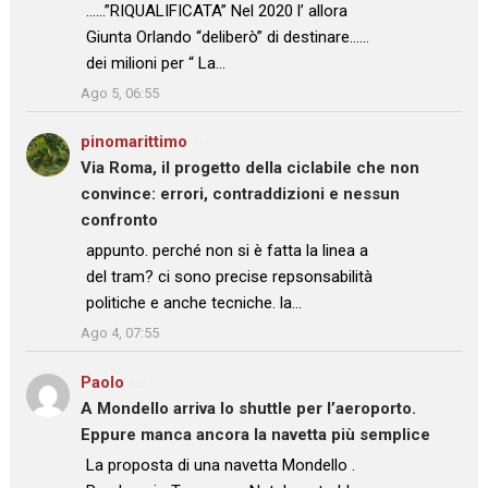
……”RIQUALIFICATA” Nel 2020 l’ allora
Giunta Orlando “deliberò” di destinare……
dei milioni per “ La…
”
Ago 5, 06:55
pinomarittimo
su
Via Roma, il progetto della ciclabile che non
convince: errori, contraddizioni e nessun
confronto
: “
appunto. perché non si è fatta la linea a
del tram? ci sono precise repsonsabilità
politiche e anche tecniche. la…
”
Ago 4, 07:55
Paolo
su
A Mondello arriva lo shuttle per l’aeroporto.
Eppure manca ancora la navetta più semplice
: “
La proposta di una navetta Mondello .