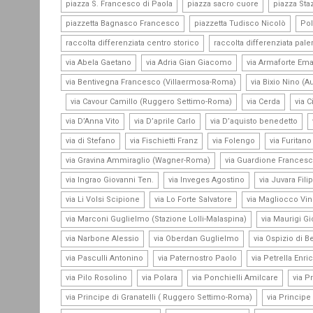
,
,
piazza S. Francesco di Paola
piazza sacro cuore
piazza Staz
,
,
piazzetta Bagnasco Francesco
piazzetta Tudisco Nicolò
Pol
,
raccolta differenziata centro storico
raccolta differenziata pal
,
,
via Abela Gaetano
via Adria Gian Giacomo
via Armaforte Em
,
via Bentivegna Francesco (Villaermosa-Roma)
via Bixio Nino (A
,
,
,
via Cavour Camillo (Ruggero Settimo-Roma)
via Cerda
via C
,
,
,
via D’Anna Vito
via D’aprile Carlo
via D’aquisto benedetto
,
,
,
via di Stefano
via Fischietti Franz
via Folengo
via Furitan
,
via Gravina Ammiraglio (Wagner-Roma)
via Guardione Frances
,
,
via Ingrao Giovanni Ten.
via Inveges Agostino
via Juvara Fili
,
,
via Li Volsi Scipione
via Lo Forte Salvatore
via Magliocco Vi
,
via Marconi Guglielmo (Stazione Lolli-Malaspina)
via Maurigi G
,
,
via Narbone Alessio
via Oberdan Guglielmo
via Ospizio di B
,
,
via Pasculli Antonino
via Paternostro Paolo
via Petrella Enri
,
,
,
via Pilo Rosolino
via Polara
via Ponchielli Amilcare
via P
,
via Principe di Granatelli ( Ruggero Settimo-Roma)
via Principe 