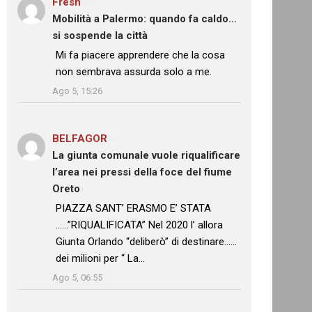
Fresh
su
Mobilità a Palermo: quando fa caldo…
si sospende la città
: “
Mi fa piacere apprendere che la cosa
non sembrava assurda solo a me.
”
Ago 5, 15:26
BELFAGOR
su
La giunta comunale vuole riqualificare
l’area nei pressi della foce del fiume
Oreto
: “
PIAZZA SANT’ ERASMO E’ STATA
……”RIQUALIFICATA” Nel 2020 l’ allora
Giunta Orlando “deliberò” di destinare……
dei milioni per “ La…
”
Ago 5, 06:55