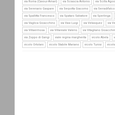
,
,
via Roma (Cavour-Amari)
via Sciascia Antonio
via Scilla Agos
,
,
via Serenario Gaspare
via Serpotta Giacomo
via Serradifalc
,
,
,
via Spallitta Francesco
via Spataro Salvatore
via Sperlinga
,
,
,
via Vaglica Gioacchino
via Vasi Luigi
via Velasquez
via V
,
,
via Villaermosa
via Villareale Valerio
via Vitagliano Gioacchi
,
,
,
via Zoppo di Gangi
viale regina margherita
vicolo Abela
,
,
,
vicolo Ortolani
vicolo Stabile Mariano
vicolo Tunisi
vicol