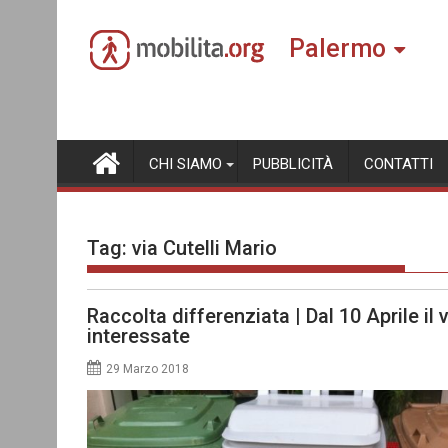
Skip
to
Palermo
content
CHI SIAMO
PUBBLICITÀ
CONTATTI
Tag:
via Cutelli Mario
Raccolta differenziata | Dal 10 Aprile il
interessate
29 Marzo 2018