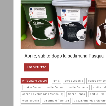
Aprile, subito dopo la settimana Pasqua, 
LEGGI TUTTO
,
,
Ambiente e decoro
amia
borgo vecchio
centro storico
,
,
,
,
cortile Benso
cortile Corrao
cortile Dabbene
cortile d
,
,
cortile Lo Verde (via F.Manno 11)
Cortile Renda
cortile Urso
,
,
orari raccolta
palermo differenzia
piazza Amendola Giovann