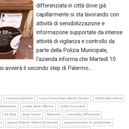
differenziata in città dove già
capillarmente si sta lavorando con
attività di sensibilizzazione e
informazione supportate da intense
attività di vigilanza e controllo da
parte della Polizia Municipale,
l’azienda informa che Martedì 10
si avvierà il secondo step di Palermo…
,
,
,
comune palermo
corso Finocchiaro Aprile Camillo
Cortile Barcellona
,
,
,
ell’Anemone
cortile delle Officine
cortile Gucciardi
,
,
,
,
,
kit rifiuti
largo Cirene
Massimo
mondello differenzia
,
,
,
i
piazza Orlando Vittorio Emanuele
piazza principe di camporeale