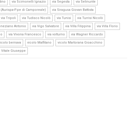
,
,
,
,
tino
via Scimonelli Ignazio
via Segesta
via Selinunte
,
,
o (Aurispa-P.pe di Camporeale)
via Siragusa Giovan Battista
,
,
,
,
via Tripoli
via Tudisco Nicolò
via Tunisi
via Turrisi Nicolò
,
,
,
,
eneziano Antonio
via Vigo Salvatore
via Villa Filippina
via Villa Florio
,
,
,
,
no
via Vivona Francesco
via volturno
via Wagner Riccardo
,
,
,
vicolo bernava
vicolo Malfitano
vicolo Martorana Gioacchino
o Vitale Giuseppe