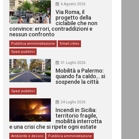
4 Agosto 2026
Via Roma, il
progetto della
ciclabile che non
convince: errori, contraddizioni e
nessun confronto
Pubblica amministrazione
Smart cities
Spazi pubblici
31 Luglio 2026
Mobilità a Palermo:
quando fa caldo… si
sospende la città
Spazi pubblici
24 Luglio 2026
Incendi in Sicilia:
territorio fragile,
mobilità interrotta
e una crisi che si ripete ogni estate
Ambiente e decoro
Pubblica amministrazione