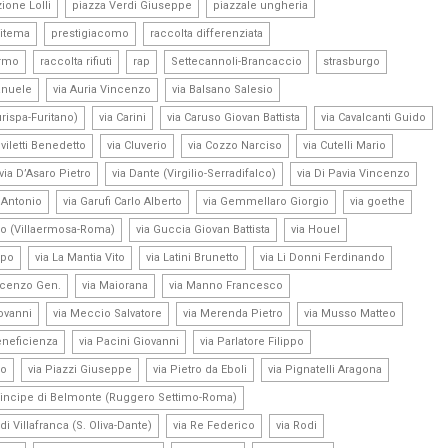
,
,
,
ione Lolli
piazza Verdi Giuseppe
piazzale ungheria
,
,
,
itema
prestigiacomo
raccolta differenziata
,
,
,
,
,
ermo
raccolta rifiuti
rap
Settecannoli-Brancaccio
strasburgo
,
,
,
anuele
via Auria Vincenzo
via Balsano Salesio
,
,
,
urispa-Furitano)
via Carini
via Caruso Giovan Battista
via Cavalcanti Guido
,
,
,
,
iviletti Benedetto
via Cluverio
via Cozzo Narciso
via Cutelli Mario
,
,
,
via D’Asaro Pietro
via Dante (Virgilio-Serradifalco)
via Di Pavia Vincenzo
,
,
,
,
o Antonio
via Garufi Carlo Alberto
via Gemmellaro Giorgio
via goethe
,
,
,
co (Villaermosa-Roma)
via Guccia Giovan Battista
via Houel
,
,
,
,
ppo
via La Mantia Vito
via Latini Brunetto
via Li Donni Ferdinando
,
,
,
ncenzo Gen.
via Maiorana
via Manno Francesco
,
,
,
,
iovanni
via Meccio Salvatore
via Merenda Pietro
via Musso Matteo
,
,
,
eneficienza
via Pacini Giovanni
via Parlatore Filippo
,
,
,
,
co
via Piazzi Giuseppe
via Pietro da Eboli
via Pignatelli Aragona
,
rincipe di Belmonte (Ruggero Settimo-Roma)
,
,
,
di Villafranca (S. Oliva-Dante)
via Re Federico
via Rodi