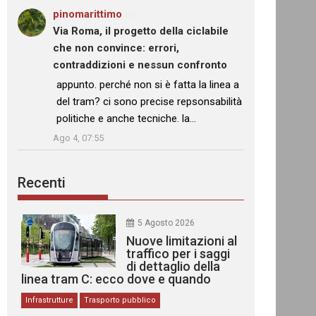
pinomarittimo
su
Via Roma, il progetto della ciclabile
che non convince: errori,
contraddizioni e nessun confronto
: “
appunto. perché non si è fatta la linea a
del tram? ci sono precise repsonsabilità
politiche e anche tecniche. la…
”
Ago 4, 07:55
Recenti
5 Agosto 2026
Nuove limitazioni al
traffico per i saggi
di dettaglio della
linea tram C: ecco dove e quando
Infrastrutture
Trasporto pubblico