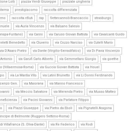
,
,
,
ione Lolli
piazza Verdi Giuseppe
piazzale ungheria
,
,
,
itema
prestigiacomo
raccolta differenziata
,
,
,
,
,
ermo
raccolta rifiuti
rap
Settecannoli-Brancaccio
strasburgo
,
,
,
anuele
via Auria Vincenzo
via Balsano Salesio
,
,
,
urispa-Furitano)
via Carini
via Caruso Giovan Battista
via Cavalcanti Guido
,
,
,
,
iviletti Benedetto
via Cluverio
via Cozzo Narciso
via Cutelli Mario
,
,
,
via D’Asaro Pietro
via Dante (Virgilio-Serradifalco)
via Di Pavia Vincenzo
,
,
,
,
o Antonio
via Garufi Carlo Alberto
via Gemmellaro Giorgio
via goethe
,
,
,
co (Villaermosa-Roma)
via Guccia Giovan Battista
via Houel
,
,
,
,
ppo
via La Mantia Vito
via Latini Brunetto
via Li Donni Ferdinando
,
,
,
ncenzo Gen.
via Maiorana
via Manno Francesco
,
,
,
,
iovanni
via Meccio Salvatore
via Merenda Pietro
via Musso Matteo
,
,
,
eneficienza
via Pacini Giovanni
via Parlatore Filippo
,
,
,
,
co
via Piazzi Giuseppe
via Pietro da Eboli
via Pignatelli Aragona
,
rincipe di Belmonte (Ruggero Settimo-Roma)
,
,
,
di Villafranca (S. Oliva-Dante)
via Re Federico
via Rodi