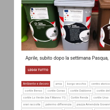
Aprile, subito dopo la settimana Pasqua, 
LEGGI TUTTO
,
,
Ambiente e decoro
amia
borgo vecchio
centro storico
,
,
,
,
cortile Benso
cortile Corrao
cortile Dabbene
cortile d
,
,
cortile Lo Verde (via F.Manno 11)
Cortile Renda
cortile Urso
,
,
orari raccolta
palermo differenzia
piazza Amendola Giovann