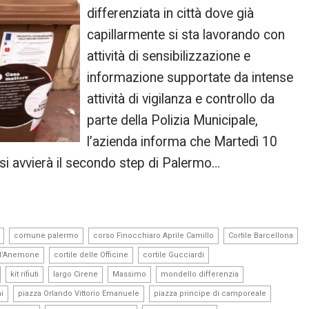
differenziata in città dove già
capillarmente si sta lavorando con
attività di sensibilizzazione e
informazione supportate da intense
attività di vigilanza e controllo da
parte della Polizia Municipale,
l’azienda informa che Martedì 10
si avvierà il secondo step di Palermo…
,
,
,
comune palermo
corso Finocchiaro Aprile Camillo
Cortile Barcellona
,
,
,
ell’Anemone
cortile delle Officine
cortile Gucciardi
,
,
,
,
,
kit rifiuti
largo Cirene
Massimo
mondello differenzia
,
,
,
i
piazza Orlando Vittorio Emanuele
piazza principe di camporeale