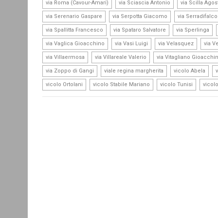
,
,
via Roma (Cavour-Amari)
via Sciascia Antonio
via Scilla Agos
,
,
via Serenario Gaspare
via Serpotta Giacomo
via Serradifalc
,
,
,
via Spallitta Francesco
via Spataro Salvatore
via Sperlinga
,
,
,
via Vaglica Gioacchino
via Vasi Luigi
via Velasquez
via V
,
,
via Villaermosa
via Villareale Valerio
via Vitagliano Gioacchi
,
,
,
via Zoppo di Gangi
viale regina margherita
vicolo Abela
,
,
,
vicolo Ortolani
vicolo Stabile Mariano
vicolo Tunisi
vicol