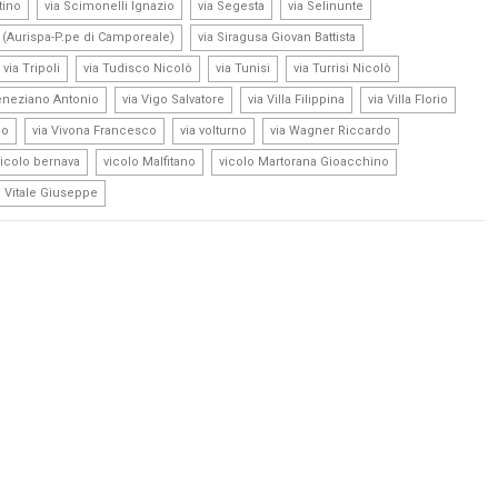
,
,
,
,
tino
via Scimonelli Ignazio
via Segesta
via Selinunte
,
,
o (Aurispa-P.pe di Camporeale)
via Siragusa Giovan Battista
,
,
,
,
via Tripoli
via Tudisco Nicolò
via Tunisi
via Turrisi Nicolò
,
,
,
,
eneziano Antonio
via Vigo Salvatore
via Villa Filippina
via Villa Florio
,
,
,
,
no
via Vivona Francesco
via volturno
via Wagner Riccardo
,
,
,
vicolo bernava
vicolo Malfitano
vicolo Martorana Gioacchino
o Vitale Giuseppe