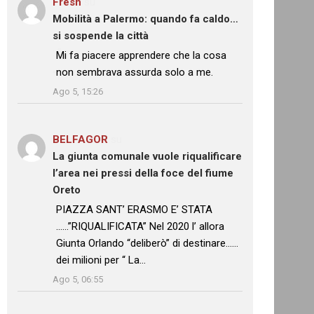
Fresh
su
Mobilità a Palermo: quando fa caldo…
si sospende la città
: “
Mi fa piacere apprendere che la cosa
non sembrava assurda solo a me.
”
Ago 5, 15:26
BELFAGOR
su
La giunta comunale vuole riqualificare
l’area nei pressi della foce del fiume
Oreto
: “
PIAZZA SANT’ ERASMO E’ STATA
……”RIQUALIFICATA” Nel 2020 l’ allora
Giunta Orlando “deliberò” di destinare……
dei milioni per “ La…
”
Ago 5, 06:55