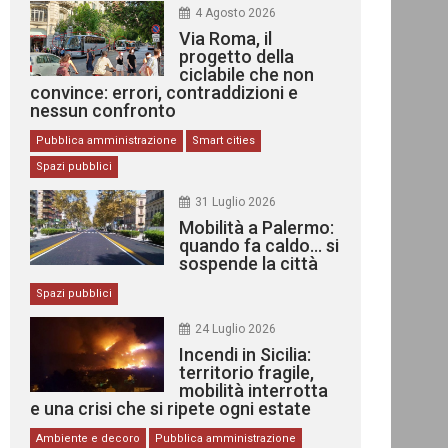
4 Agosto 2026
Via Roma, il
progetto della
ciclabile che non
convince: errori, contraddizioni e
nessun confronto
Pubblica amministrazione
Smart cities
Spazi pubblici
31 Luglio 2026
Mobilità a Palermo:
quando fa caldo… si
sospende la città
Spazi pubblici
24 Luglio 2026
Incendi in Sicilia:
territorio fragile,
mobilità interrotta
e una crisi che si ripete ogni estate
Ambiente e decoro
Pubblica amministrazione