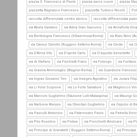
,
,
piazza S. Francesco di Paola
piazza sacro cuore
piazza Staz
,
,
piazzetta Bagnasco Francesco
piazzetta Tudisco Nicolò
Pol
,
raccolta differenziata centro storico
raccolta differenziata pal
,
,
via Abela Gaetano
via Adria Gian Giacomo
via Armaforte Em
,
via Bentivegna Francesco (Villaermosa-Roma)
via Bixio Nino (A
,
,
,
via Cavour Camillo (Ruggero Settimo-Roma)
via Cerda
via C
,
,
,
via D’Anna Vito
via D’aprile Carlo
via D’aquisto benedetto
,
,
,
via di Stefano
via Fischietti Franz
via Folengo
via Furitan
,
via Gravina Ammiraglio (Wagner-Roma)
via Guardione Frances
,
,
via Ingrao Giovanni Ten.
via Inveges Agostino
via Juvara Fili
,
,
via Li Volsi Scipione
via Lo Forte Salvatore
via Magliocco Vi
,
via Marconi Guglielmo (Stazione Lolli-Malaspina)
via Maurigi G
,
,
via Narbone Alessio
via Oberdan Guglielmo
via Ospizio di B
,
,
via Pasculli Antonino
via Paternostro Paolo
via Petrella Enri
,
,
,
via Pilo Rosolino
via Polara
via Ponchielli Amilcare
via P
,
via Principe di Granatelli ( Ruggero Settimo-Roma)
via Principe 