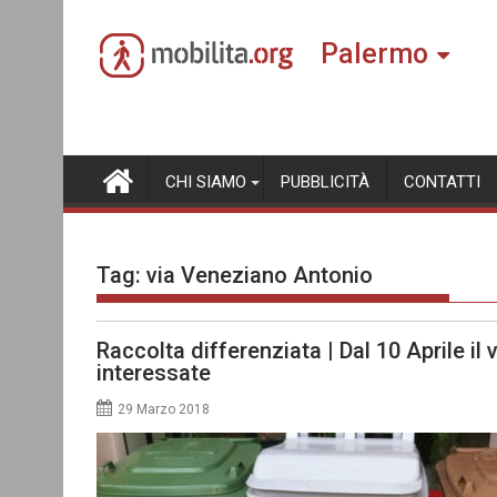
Skip
to
Palermo
content
CHI SIAMO
PUBBLICITÀ
CONTATTI
Tag:
via Veneziano Antonio
Raccolta differenziata | Dal 10 Aprile il
interessate
29 Marzo 2018