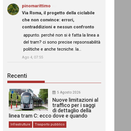
pinomarittimo
su
Via Roma, il progetto della ciclabile
che non convince: errori,
contraddizioni e nessun confronto
: “
appunto. perché non si è fatta la linea a
del tram? ci sono precise repsonsabilità
politiche e anche tecniche. la…
”
Ago 4, 07:55
Recenti
5 Agosto 2026
Nuove limitazioni al
traffico per i saggi
di dettaglio della
linea tram C: ecco dove e quando
Infrastrutture
Trasporto pubblico