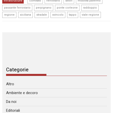
,
,
,
,
Infrastrutture
comitato
ferroviario
lavori
mobilita palermo
,
,
,
,
passante ferroviario
perpignano
ponte corleone
raddoppio
,
,
,
,
,
regione
siciliana
stradale
svincolo
tappo
viale regione
Categorie
Altro
Ambiente e decoro
Da noi
Editoriali