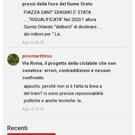
pressi della foce del fiume Oreto
: “
PIAZZA SANT’ ERASMO E’ STATA
……”RIQUALIFICATA” Nel 2020 l’ allora
Giunta Orlando “deliberò” di destinare……
dei milioni per “ La…
”
Ago 5, 06:55
pinomarittimo
su
Via Roma, il progetto della ciclabile che non
convince: errori, contraddizioni e nessun
confronto
: “
appunto. perché non si è fatta la linea a
del tram? ci sono precise repsonsabilità
politiche e anche tecniche. la…
”
Ago 4, 07:55
Recenti