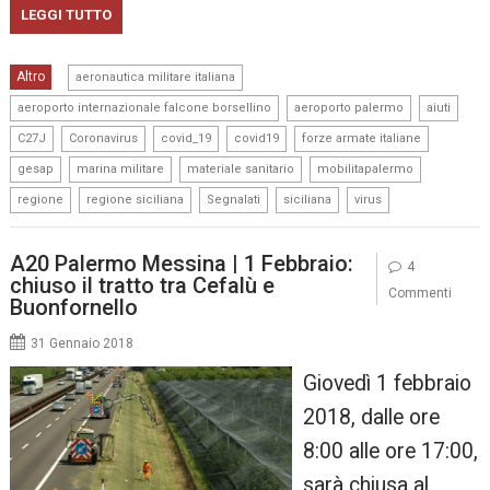
LEGGI TUTTO
,
Altro
aeronautica militare italiana
,
,
,
aeroporto internazionale falcone borsellino
aeroporto palermo
aiuti
,
,
,
,
,
C27J
Coronavirus
covid_19
covid19
forze armate italiane
,
,
,
,
gesap
marina militare
materiale sanitario
mobilitapalermo
,
,
,
,
regione
regione siciliana
Segnalati
siciliana
virus
A20 Palermo Messina | 1 Febbraio:
4
chiuso il tratto tra Cefalù e
Commenti
Buonfornello
31 Gennaio 2018
Giovedì 1 febbraio
2018, dalle ore
8:00 alle ore 17:00,
sarà chiusa al