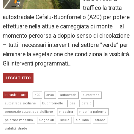
traffico la tratta
autostradale Cefalù-Buonfornello (A20) per potere
effettuare nella attuale carreggiata di monte – al
momento percorsa a doppio senso di circolazione
– tutti i necessari interventi nel settore “verde” per
eliminare la vegetazione che condiziona la visibilità.
Gli interventi programmati…
LEGGI TUTTO
,
,
,
,
Infrastrutture
a20
anas
autostrada
autostrade
,
,
,
,
autostrade siciliane
buonfornello
cas
cefalù
,
,
,
consorzio autostrade siciliane
messina
mobilita palermo
,
,
,
,
,
palermo-messina
Segnalati
sicilia
siciliana
Strade
viabilità strade