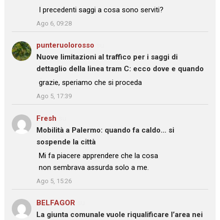
: “
I precedenti saggi a cosa sono serviti?
”
Ago 6, 09:28
punteruolorosso
su
Nuove limitazioni al traffico per i saggi di
dettaglio della linea tram C: ecco dove e quando
: “
grazie, speriamo che si proceda
”
Ago 5, 17:39
Fresh
su
Mobilità a Palermo: quando fa caldo… si
sospende la città
: “
Mi fa piacere apprendere che la cosa
non sembrava assurda solo a me.
”
Ago 5, 15:26
BELFAGOR
su
La giunta comunale vuole riqualificare l’area nei