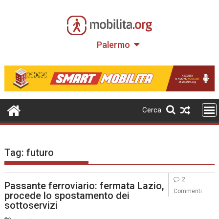
Skip
to
content
Palermo
Cerca
Tag:
futuro
2
Passante ferroviario: fermata Lazio,
Commenti
procede lo spostamento dei
sottoservizi