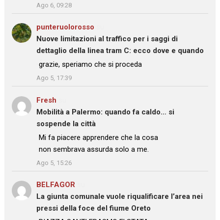
Ago 6, 09:28
punteruolorosso
su
Nuove limitazioni al traffico per i saggi di
dettaglio della linea tram C: ecco dove e quando
: “
grazie, speriamo che si proceda
”
Ago 5, 17:39
Fresh
su
Mobilità a Palermo: quando fa caldo… si
sospende la città
: “
Mi fa piacere apprendere che la cosa
non sembrava assurda solo a me.
”
Ago 5, 15:26
BELFAGOR
su
La giunta comunale vuole riqualificare l’area nei
pressi della foce del fiume Oreto