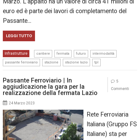
Marzo. L’appalto ha un valore di circa 41 milioni di
euro ed è parte dei lavori di completamento del
Passante…
LEGGI TUTTO
,
,
,
,
Infrastrutture
cantiere
fermata
futuro
intermodalità
,
,
,
passante ferroviario
stazione
stazione lazio
tpl
Passante Ferroviario | In
5
aggiudicazione la gara per la
Commenti
realizzazione della fermata Lazio
24 Marzo 2023
Rete Ferroviaria
Italiana (Gruppo FS
Italiane) sta per