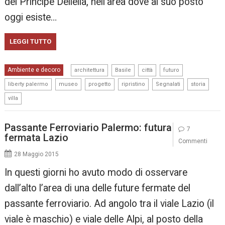
del Principe Deliella, nell’area dove al suo posto
oggi esiste…
LEGGI TUTTO
,
,
,
,
Ambiente e decoro
architettura
Basile
città
futuro
,
,
,
,
,
,
liberty palermo
museo
progetto
ripristino
Segnalati
storia
villa
Passante Ferroviario Palermo: futura
7
fermata Lazio
Commenti
28 Maggio 2015
In questi giorni ho avuto modo di osservare
dall’alto l’area di una delle future fermate del
passante ferroviario. Ad angolo tra il viale Lazio (il
viale è maschio) e viale delle Alpi, al posto della