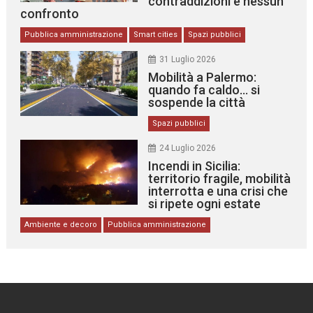
contraddizioni e nessun
confronto
Pubblica amministrazione
Smart cities
Spazi pubblici
31 Luglio 2026
Mobilità a Palermo:
quando fa caldo… si
sospende la città
Spazi pubblici
24 Luglio 2026
Incendi in Sicilia:
territorio fragile, mobilità
interrotta e una crisi che
si ripete ogni estate
Ambiente e decoro
Pubblica amministrazione