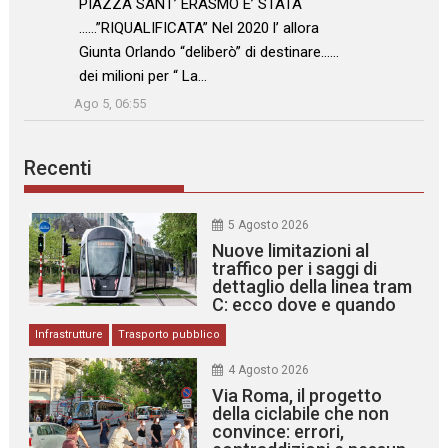
: “
PIAZZA SANT’ ERASMO E’ STATA
……”RIQUALIFICATA” Nel 2020 l’ allora
Giunta Orlando “deliberò” di destinare……
dei milioni per “ La…
”
Ago 5, 06:55
Recenti
5 Agosto 2026
Nuove limitazioni al
traffico per i saggi di
dettaglio della linea tram
C: ecco dove e quando
Infrastrutture
Trasporto pubblico
4 Agosto 2026
Via Roma, il progetto
della ciclabile che non
convince: errori,