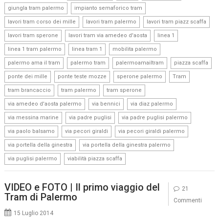
,
,
giungla tram palermo
impianto semaforico tram
,
,
,
lavori tram corso dei mille
lavori tram palermo
lavori tram piazz scaffa
,
,
,
lavori tram sperone
lavori tram via amedeo d'aosta
linea 1
,
,
,
linea 1 tram palermo
linea tram 1
mobilita palermo
,
,
,
,
palermo ama il tram
palermo tram
palermoamailtram
piazza scaffa
,
,
,
,
ponte dei mille
ponte teste mozze
sperone palermo
Tram
,
,
,
tram brancaccio
tram palermo
tram sperone
,
,
,
via amedeo d'aosta palermo
via bennici
via diaz palermo
,
,
,
via messina marine
via padre puglisi
via padre puglisi palermo
,
,
,
via paolo balsamo
via pecori giraldi
via pecori giraldi palermo
,
,
via portella della ginestra
via portella della ginestra palermo
,
via puglisi palermo
viabilità piazza scaffa
VIDEO e FOTO | Il primo viaggio del
21
Tram di Palermo
Commenti
15 Luglio 2014