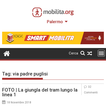
Skip
to
content
Palermo
Cerca
Tag:
via padre puglisi
32
FOTO | La giungla del tram lungo la
Commenti
linea 1
18 Novembre 2018