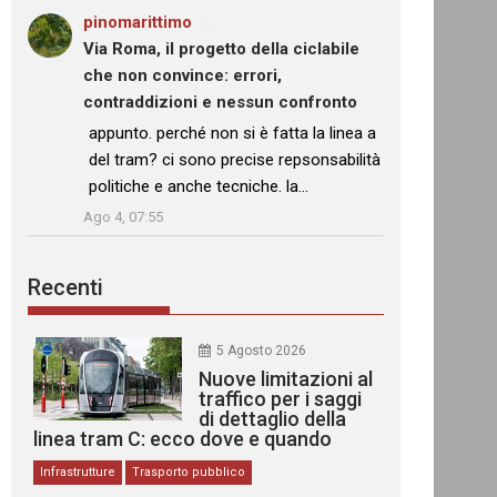
pinomarittimo
su
Via Roma, il progetto della ciclabile
che non convince: errori,
contraddizioni e nessun confronto
: “
appunto. perché non si è fatta la linea a
del tram? ci sono precise repsonsabilità
politiche e anche tecniche. la…
”
Ago 4, 07:55
Recenti
5 Agosto 2026
Nuove limitazioni al
traffico per i saggi
di dettaglio della
linea tram C: ecco dove e quando
Infrastrutture
Trasporto pubblico