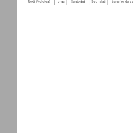
,
,
,
,
Rodi (Volotea)
roma
Santorini
Segnalati
transfer da 