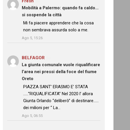
Fresh
su
Mobilità a Palermo: quando fa caldo…
si sospende la città
: “
Mi fa piacere apprendere che la cosa
non sembrava assurda solo a me.
”
Ago 5, 15:26
BELFAGOR
su
La giunta comunale vuole riqualificare
l’area nei pressi della foce del fiume
Oreto
: “
PIAZZA SANT’ ERASMO E’ STATA
……”RIQUALIFICATA” Nel 2020 l’ allora
Giunta Orlando “deliberò” di destinare……
dei milioni per “ La…
”
Ago 5, 06:55