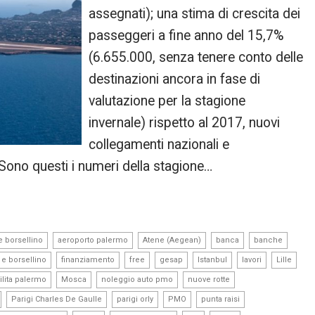
assegnati); una stima di crescita dei
passeggeri a fine anno del 15,7%
(6.655.000, senza tenere conto delle
destinazioni ancora in fase di
valutazione per la stagione
invernale) rispetto al 2017, nuovi
collegamenti nazionali e
 Sono questi i numeri della stagione…
,
,
,
,
,
e borsellino
aeroporto palermo
Atene (Aegean)
banca
banche
,
,
,
,
,
,
,
 e borsellino
finanziamento
free
gesap
Istanbul
lavori
Lille
,
,
,
,
lita palermo
Mosca
noleggio auto pmo
nuove rotte
,
,
,
,
,
Parigi Charles De Gaulle
parigi orly
PMO
punta raisi