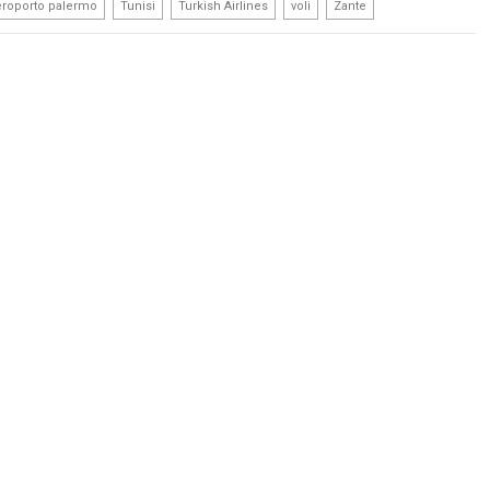
,
,
,
,
aeroporto palermo
Tunisi
Turkish Airlines
voli
Zante