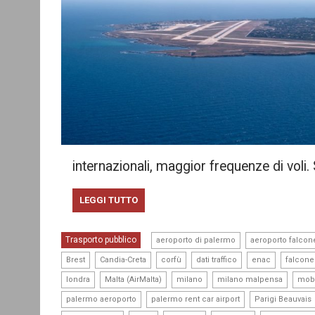
internazionali, maggior frequenze di voli.
LEGGI TUTTO
,
Trasporto pubblico
aeroporto di palermo
aeroporto falcon
,
,
,
,
,
Brest
Candia-Creta
corfù
dati traffico
enac
falcone
,
,
,
,
londra
Malta (AirMalta)
milano
milano malpensa
mobi
,
,
palermo aeroporto
palermo rent car airport
Parigi Beauvais