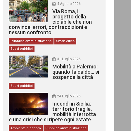
4 Agosto 2026
Via Roma, il
progetto della
ciclabile che non
convince: errori, contraddizioni e
nessun confronto
Pubblica amministrazione
Smart cities
Spazi pubblici
31 Luglio 2026
Mobilità a Palermo:
quando fa caldo… si
sospende la città
Spazi pubblici
24 Luglio 2026
Incendi in Sicilia:
territorio fragile,
mobilità interrotta
e una crisi che si ripete ogni estate
Ambiente e decoro
Pubblica amministrazione