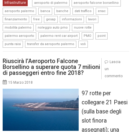
,
,
Infrastrutture
aeroporto di palermo
aeroporto falcone borsellino
,
,
,
,
,
aeroporto palermo
banca
banche
dati traffico
enac
,
,
,
,
,
finanziamento
free
gesap
informazioni
lavori
,
,
,
mobilita palermo
noleggio auto pmo
nuove rotte
,
,
,
,
palermo aeroporto
palermo rent car airport
PMO
point
,
,
punta raisi
transfer da aeroporto palermo
voli
Riuscirà l’Aeroporto Falcone
Lascia
Borsellino a superare quota 7 milioni
un
di passeggeri entro fine 2018?
commento
15 Marzo 2018
97 rotte per
collegare 21 Paesi
(sulla base degli
slot finora
assegnati); una