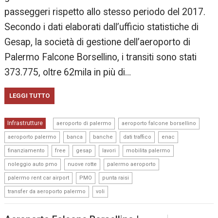
passeggeri rispetto allo stesso periodo del 2017.
Secondo i dati elaborati dall’ufficio statistiche di
Gesap, la società di gestione dell’aeroporto di
Palermo Falcone Borsellino, i transiti sono stati
373.775, oltre 62mila in più di…
LEGGI TUTTO
,
,
Infrastrutture
aeroporto di palermo
aeroporto falcone borsellino
,
,
,
,
,
aeroporto palermo
banca
banche
dati traffico
enac
,
,
,
,
,
finanziamento
free
gesap
lavori
mobilita palermo
,
,
,
noleggio auto pmo
nuove rotte
palermo aeroporto
,
,
,
palermo rent car airport
PMO
punta raisi
,
transfer da aeroporto palermo
voli