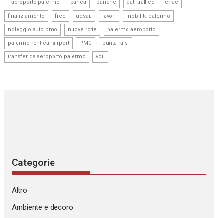
,
,
,
,
,
,
aeroporto palermo
banca
banche
dati traffico
enac
,
,
,
,
,
finanziamento
free
gesap
lavori
mobilita palermo
,
,
,
noleggio auto pmo
nuove rotte
palermo aeroporto
,
,
,
palermo rent car airport
PMO
punta raisi
,
transfer da aeroporto palermo
voli
Categorie
Altro
Ambiente e decoro