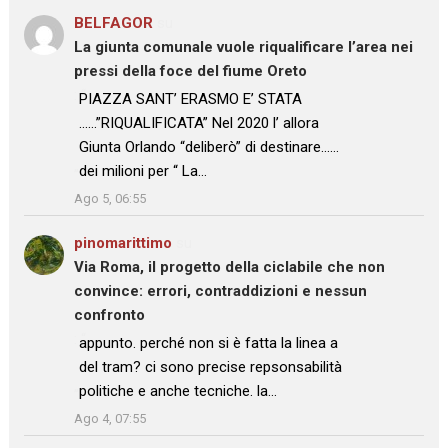
BELFAGOR
su
La giunta comunale vuole riqualificare l’area nei
pressi della foce del fiume Oreto
: “
PIAZZA SANT’ ERASMO E’ STATA
……”RIQUALIFICATA” Nel 2020 l’ allora
Giunta Orlando “deliberò” di destinare……
dei milioni per “ La…
”
Ago 5, 06:55
pinomarittimo
su
Via Roma, il progetto della ciclabile che non
convince: errori, contraddizioni e nessun
confronto
: “
appunto. perché non si è fatta la linea a
del tram? ci sono precise repsonsabilità
politiche e anche tecniche. la…
”
Ago 4, 07:55