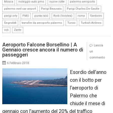
,
,
,
,
Mosca
noleggio auto pmo
nuove rotte
palermo aeroporto
,
,
,
palermo rent car airport
Parigi Beauvais
Parigi Charles De Gaulle
,
,
,
,
,
,
parigi orly
PMO
punta raisi
Rodi (Volotea)
roma
Santorini
,
,
,
,
Segnalati
transfer da aeroporto palermo
Tunisi
Turkish Airlines
,
voli
Zante
Aeroporto Falcone Borsellino | A
Lascia
Gennaio cresce ancora il numero di
un
passeggeri
commento
6 Febbraio 2018
Esordio dell’anno
con il botto per
l’aeroporto di
Palermo che
chiude il mese di
gennaio con l’aumento del 20% del traffico