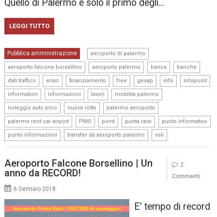
Quello di Palermo è solo il primo degli…
LEGGI TUTTO
,
Pubblica amministrazione
aeroporto di palermo
,
,
,
,
aeroporto falcone borsellino
aeroporto palermo
banca
banche
,
,
,
,
,
,
,
dati traffico
enac
finanziamento
free
gesap
info
infopoint
,
,
,
,
information
informazioni
lavori
mobilita palermo
,
,
,
noleggio auto pmo
nuove rotte
palermo aeroporto
,
,
,
,
,
palermo rent car airport
PMO
point
punta raisi
punto informativo
,
,
punto informazioni
transfer da aeroporto palermo
voli
Aeroporto Falcone Borsellino | Un
2
anno da RECORD!
Commenti
6 Gennaio 2018
E’ tempo di record