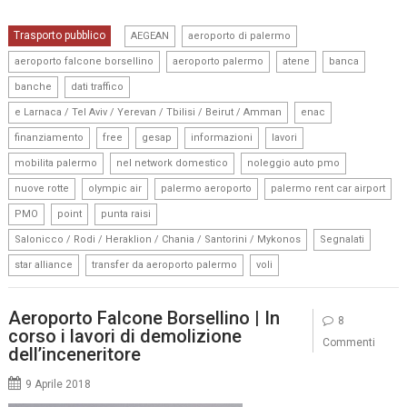
,
,
Trasporto pubblico
AEGEAN
aeroporto di palermo
,
,
,
,
aeroporto falcone borsellino
aeroporto palermo
atene
banca
,
,
banche
dati traffico
,
,
e Larnaca / Tel Aviv / Yerevan / Tbilisi / Beirut / Amman
enac
,
,
,
,
,
finanziamento
free
gesap
informazioni
lavori
,
,
,
mobilita palermo
nel network domestico
noleggio auto pmo
,
,
,
,
nuove rotte
olympic air
palermo aeroporto
palermo rent car airport
,
,
,
PMO
point
punta raisi
,
,
Salonicco / Rodi / Heraklion / Chania / Santorini / Mykonos
Segnalati
,
,
star alliance
transfer da aeroporto palermo
voli
Aeroporto Falcone Borsellino | In
8
corso i lavori di demolizione
Commenti
dell’inceneritore
9 Aprile 2018