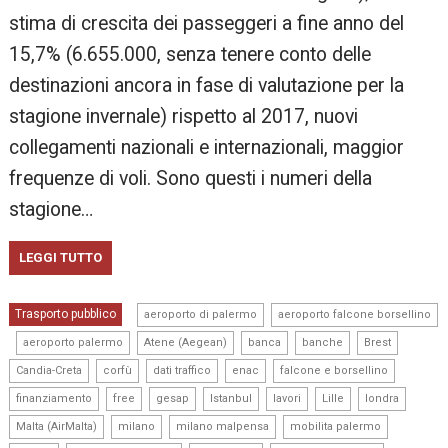
stima di crescita dei passeggeri a fine anno del
15,7% (6.655.000, senza tenere conto delle
destinazioni ancora in fase di valutazione per la
stagione invernale) rispetto al 2017, nuovi
collegamenti nazionali e internazionali, maggior
frequenze di voli. Sono questi i numeri della
stagione…
LEGGI TUTTO
,
Trasporto pubblico
aeroporto di palermo
aeroporto falcone borsellino
,
,
,
,
,
,
aeroporto palermo
Atene (Aegean)
banca
banche
Brest
,
,
,
,
,
Candia-Creta
corfù
dati traffico
enac
falcone e borsellino
,
,
,
,
,
,
,
finanziamento
free
gesap
Istanbul
lavori
Lille
londra
,
,
,
,
Malta (AirMalta)
milano
milano malpensa
mobilita palermo