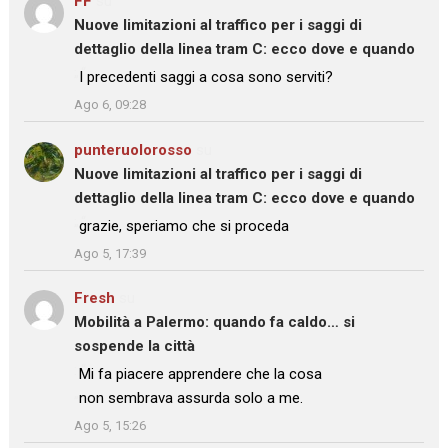
FF
su
Nuove limitazioni al traffico per i saggi di
dettaglio della linea tram C: ecco dove e quando
: “
I precedenti saggi a cosa sono serviti?
”
Ago 6, 09:28
punteruolorosso
su
Nuove limitazioni al traffico per i saggi di
dettaglio della linea tram C: ecco dove e quando
: “
grazie, speriamo che si proceda
”
Ago 5, 17:39
Fresh
su
Mobilità a Palermo: quando fa caldo… si
sospende la città
: “
Mi fa piacere apprendere che la cosa
non sembrava assurda solo a me.
”
Ago 5, 15:26