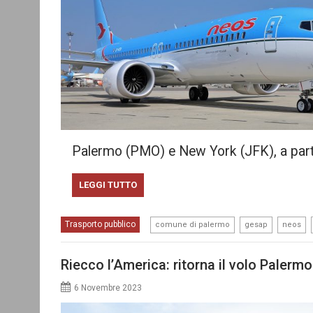
Palermo (PMO) e New York (JFK), a parti
LEGGI TUTTO
,
,
,
Trasporto pubblico
comune di palermo
gesap
neos
Riecco l’America: ritorna il volo Paler
6 Novembre 2023