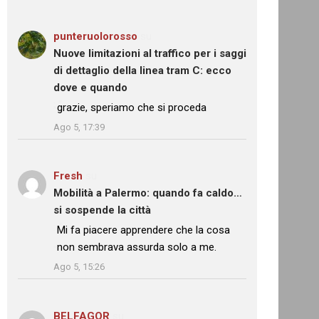
punteruolorosso
su
Nuove limitazioni al traffico per i saggi
di dettaglio della linea tram C: ecco
dove e quando
: “
grazie, speriamo che si proceda
”
Ago 5, 17:39
Fresh
su
Mobilità a Palermo: quando fa caldo…
si sospende la città
: “
Mi fa piacere apprendere che la cosa
non sembrava assurda solo a me.
”
Ago 5, 15:26
BELFAGOR
su