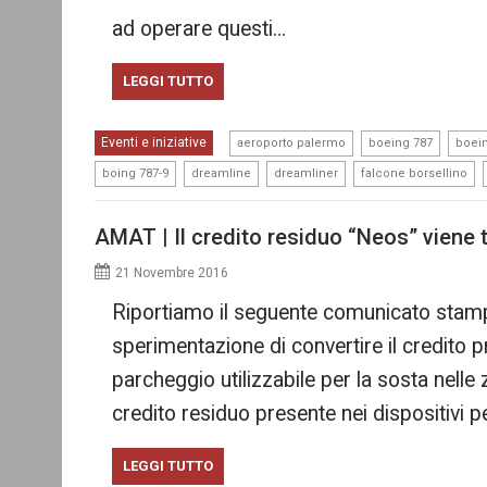
ad operare questi…
LEGGI TUTTO
,
,
Eventi e iniziative
aeroporto palermo
boeing 787
boei
,
,
,
,
boing 787-9
dreamline
dreamliner
falcone borsellino
AMAT | Il credito residuo “Neos” viene
21 Novembre 2016
Riportiamo il seguente comunicato stampa d
sperimentazione di convertire il credito p
parcheggio utilizzabile per la sosta nelle
credito residuo presente nei dispositivi 
LEGGI TUTTO