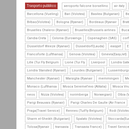
,
,
Trasporto pubblico
aeroporto falcone borsellino
air italy
,
,
,
Barcellona (Vueling)
Bari (Volotea)
Basilea (Bulgarian)
Be
,
,
,
Bilbao(Volotea)
Bologna (Ryanair)
Bordeaux (Ryanair
Brat
,
,
Bruxelles Chaleroi (Ryanair)
Bruxelles(Brussels airlines
Buca
,
,
,
Candia-Creta
Colonia (Eurowings
Copenaghen (SAS)
cor
,
,
,
Düsseldorf Weeze (Ryanair)
Düsseldorf(Lauda)
easyjet
E
,
,
Francoforte (Lufthansa)
Genova (Volotea)
Ginevra(EasyJet)
,
,
,
Lille (Tui Fly Belgium
Lione (Tui Fly
Liverpool
Londra Gatw
,
,
Londra Stansted (Ryanair)
Lourdes (Bulgarian)
Lussemburgo 
,
,
,
Manchester (Ryanair)
Marsiglia (Ryanair
memmingen
Me
,
,
Monaco (Lufthansa
Mosca Seremet'evo (Alitalia)
Mosca Vnu
,
,
,
,
neos
Nizza (Volotea)
norimberga
Norwegian)
Olbia (
,
Parigi Beauvais (Ryanair)
Parigi Charles De Gaulle (Air France
,
,
Praga(Travel Service)
Rennes (TuiFly Belgium)
Rodi (Volote
,
,
Sharm el-Sheikh (Bulgarian)
Spalato (Volotea)
Stoccarda(Eu
,
,
,
Tolosa(Ryanair
transavia
Transavia France)
Travel Service