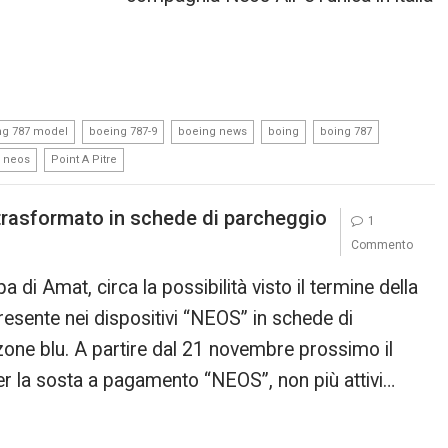
,
,
,
,
,
ng 787 model
boeing 787-9
boeing news
boing
boing 787
,
neos
Point A Pitre
 trasformato in schede di parcheggio
1
Commento
i Amat, circa la possibilità visto il termine della
resente nei dispositivi “NEOS” in schede di
 zone blu. A partire dal 21 novembre prossimo il
per la sosta a pagamento “NEOS”, non più attivi…