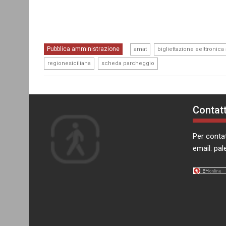
,
Pubblica amministrazione
amat
bigliettazione eelttronica
,
regionesiciliana
scheda parcheggio
Contatt
Per contat
email:
pal