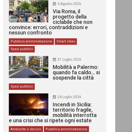
4 Agosto 2026
Via Roma, il
progetto della
ciclabile che non
convince: errori, contraddizioni e
nessun confronto
Pubblica amministrazione
Smart cities
Spazi pubblici
31 Luglio 2026
Mobilità a Palermo:
quando fa caldo… si
sospende la città
Spazi pubblici
24 Luglio 2026
Incendi in Sicilia:
territorio fragile,
mobilità interrotta
e una crisi che si ripete ogni estate
Ambiente e decoro
Pubblica amministrazione