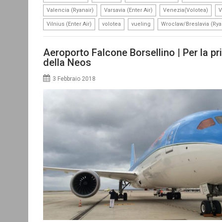
,
,
,
Valencia (Ryanair)
Varsavia (Enter Air)
Venezia(Volotea)
V
,
,
,
Vilnius (Enter Air)
volotea
vueling
Wroclaw/Breslavia (Rya
Aeroporto Falcone Borsellino | Per la pri
della Neos
3 Febbraio 2018