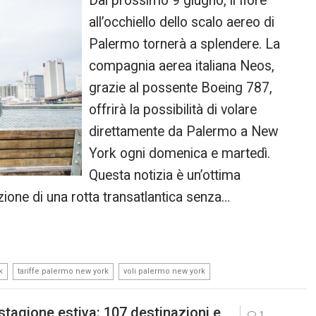
Dal prossimo 9 giugno, il fiore
all’occhiello dello scalo aereo di
Palermo tornerà a splendere. La
compagnia aerea italiana Neos,
grazie al possente Boeing 787,
offrirà la possibilità di volare
direttamente da Palermo a New
York ogni domenica e martedì.
Questa notizia è un’ottima
zione di una rotta transatlantica senza…
,
,
k
tariffe palermo new york
voli palermo new york
 stagione estiva: 107 destinazioni e
1