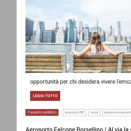
opportunità per chi desidera vivere l’emo
LEGGI TUTTO
,
,
Trasporto pubblico
boeing b787
neos
palermo-new yor
Aeroporto Falcone Borsellino | Al via la