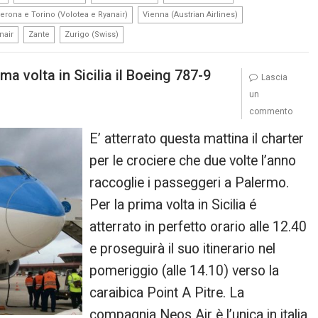
,
,
erona e Torino (Volotea e Ryanair)
Vienna (Austrian Airlines)
,
,
nair
Zante
Zurigo (Swiss)
ma volta in Sicilia il Boeing 787-9
Lascia
un
commento
E’ atterrato questa mattina il charter
per le crociere che due volte l’anno
raccoglie i passeggeri a Palermo.
Per la prima volta in Sicilia é
atterrato in perfetto orario alle 12.40
e proseguirà il suo itinerario nel
pomeriggio (alle 14.10) verso la
caraibica Point A Pitre. La
compagnia Neos Air è l’unica in italia