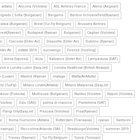
,
,
,
,
alitalia
Ancona (Volotea)
ASL Airlines France
Atene (Aegean)
,
,
,
lgrado ( Sofia (Bulgarian)
Bergamo
Berlino Schoenefeld(Ryanair)
,
,
,
islava (Bulgarian)
Brest (Tui Fly Belgium)
Brussels Airlines
,
,
,
,
rest(Ryanair)
Budapest (Ryanair
Bulgarian)
Cagliari (Volotea)
,
,
,
,
fù
Cracovia (Enter Air)
Deauville (Enter Air)
Dublino (Ryanair)
,
,
,
,
nter Air
estate 2019
eurowings
Firenze (Vueling)
,
,
,
,
,
Iberia Express)
ibiza
Katowice (Enter Air)
Lampedusa (DAT)
,
,
ick e Londra Luton (EasyJet)
Londra Heathrow (British Airways)
,
,
,
,
(Luxair)
Madrid (Ryanair
malaga
Malta(AirMalta)
,
,
,
tz (TuiFly)
Milano Linate(Alitalia)
Milano Malpensa (EasyJet
,
,
,
,
kovo (Pobeda)
Mulhouse (Bulgarian)
Nantes (Volotea
Napoli (Volotea
,
,
,
,
Volotea)
Oslo (SAS)
palma di maiorca
Pantelleria (DAT)
,
,
,
,
Parigi Orly(EasyJet
Pescara (Volotea)
Pisa(Ryanair)
,
,
,
,
,
a)
Roma Fiumicino (Alitalia
Rotterdam (Transavia)
ryanair
Santorini
,
,
,
,
rowings)
Stoccolma-Arlanda (SAS
Strasburgo(Volotea
summer 2019
,
,
,
,
)
Treviso (Ryanair)
Tui Fly Belgium
Tunisi (Tunisair)