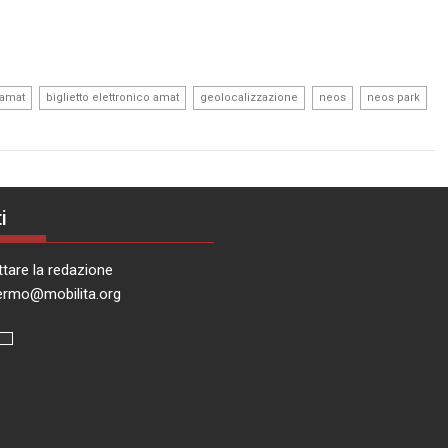
,
,
,
,
,
 amat
biglietto elettronico amat
geolocalizzazione
neos
neos park
i
tare la redazione
ermo@mobilita.org