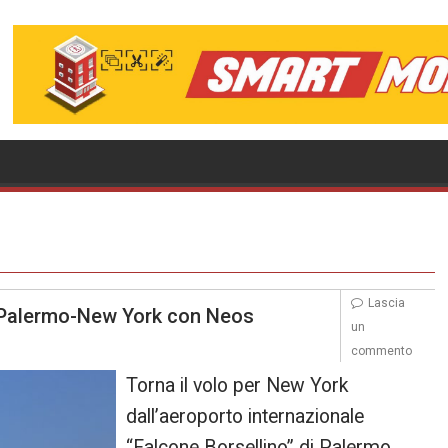
Lascia
to Palermo-New York con Neos
un
commento
Torna il volo per New York
dall’aeroporto internazionale
“Falcone Borsellino” di Palermo.