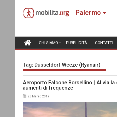
Skip
to
Palermo
content
CHI SIAMO
PUBBLICITÀ
CONTATTI
Tag:
Düsseldorf Weeze (Ryanair)
Aeroporto Falcone Borsellino | Al via la
aumenti di frequenze
28 Marzo 2019