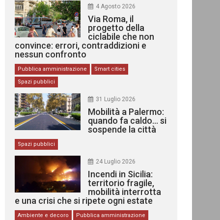
4 Agosto 2026
Via Roma, il
progetto della
ciclabile che non
convince: errori, contraddizioni e
nessun confronto
Pubblica amministrazione
Smart cities
Spazi pubblici
31 Luglio 2026
Mobilità a Palermo:
quando fa caldo… si
sospende la città
Spazi pubblici
24 Luglio 2026
Incendi in Sicilia:
territorio fragile,
mobilità interrotta
e una crisi che si ripete ogni estate
Ambiente e decoro
Pubblica amministrazione