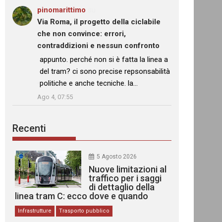
pinomarittimo
su
Via Roma, il progetto della ciclabile
che non convince: errori,
contraddizioni e nessun confronto
: “
appunto. perché non si è fatta la linea a
del tram? ci sono precise repsonsabilità
politiche e anche tecniche. la…
”
Ago 4, 07:55
Recenti
5 Agosto 2026
Nuove limitazioni al
traffico per i saggi
di dettaglio della
linea tram C: ecco dove e quando
Infrastrutture
Trasporto pubblico