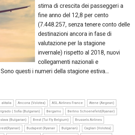
stima di crescita dei passeggeri a
fine anno del 12,8 per cento
(7.448.257, senza tenere conto delle
destinazioni ancora in fase di
valutazione per la stagione
invernale) rispetto al 2018, nuovi
collegamenti nazionali e
 Sono questi i numeri della stagione estiva…
,
,
,
,
alitalia
Ancona (Volotea)
ASL Airlines France
Atene (Aegean)
,
,
,
lgrado ( Sofia (Bulgarian)
Bergamo
Berlino Schoenefeld(Ryanair)
,
,
,
islava (Bulgarian)
Brest (Tui Fly Belgium)
Brussels Airlines
,
,
,
,
rest(Ryanair)
Budapest (Ryanair
Bulgarian)
Cagliari (Volotea)