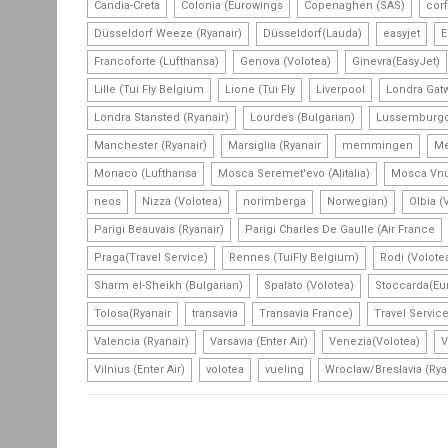
,
,
,
Candia-Creta
Colonia (Eurowings
Copenaghen (SAS)
cor
,
,
,
Düsseldorf Weeze (Ryanair)
Düsseldorf(Lauda)
easyjet
E
,
,
Francoforte (Lufthansa)
Genova (Volotea)
Ginevra(EasyJet)
,
,
,
Lille (Tui Fly Belgium
Lione (Tui Fly
Liverpool
Londra Gatw
,
,
Londra Stansted (Ryanair)
Lourdes (Bulgarian)
Lussemburgo 
,
,
,
Manchester (Ryanair)
Marsiglia (Ryanair
memmingen
Me
,
,
Monaco (Lufthansa
Mosca Seremet'evo (Alitalia)
Mosca Vnu
,
,
,
,
neos
Nizza (Volotea)
norimberga
Norwegian)
Olbia (
,
Parigi Beauvais (Ryanair)
Parigi Charles De Gaulle (Air France
,
,
Praga(Travel Service)
Rennes (TuiFly Belgium)
Rodi (Volote
,
,
Sharm el-Sheikh (Bulgarian)
Spalato (Volotea)
Stoccarda(Eu
,
,
,
Tolosa(Ryanair
transavia
Transavia France)
Travel Service
,
,
,
Valencia (Ryanair)
Varsavia (Enter Air)
Venezia(Volotea)
V
,
,
,
Vilnius (Enter Air)
volotea
vueling
Wroclaw/Breslavia (Rya