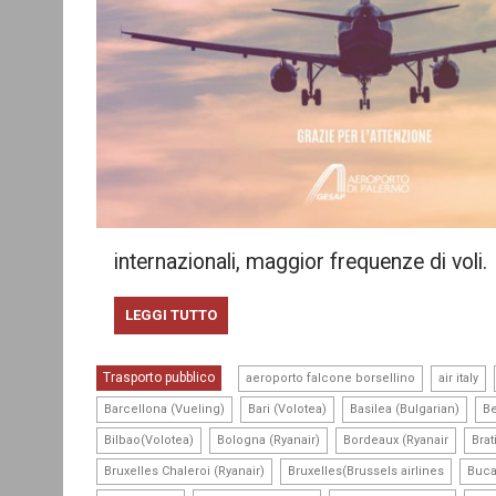
internazionali, maggior frequenze di voli.
LEGGI TUTTO
,
,
Trasporto pubblico
aeroporto falcone borsellino
air italy
,
,
,
Barcellona (Vueling)
Bari (Volotea)
Basilea (Bulgarian)
Be
,
,
,
Bilbao(Volotea)
Bologna (Ryanair)
Bordeaux (Ryanair
Brat
,
,
Bruxelles Chaleroi (Ryanair)
Bruxelles(Brussels airlines
Buca