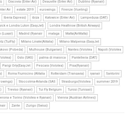
,
,
,
,
fù
Cracovia (Enter Air)
Deauville (Enter Air)
Dublino (Ryanair)
,
,
,
,
nter Air
estate 2019
eurowings
Firenze (Vueling)
,
,
,
,
,
Iberia Express)
ibiza
Katowice (Enter Air)
Lampedusa (DAT)
,
,
ick e Londra Luton (EasyJet)
Londra Heathrow (British Airways)
,
,
,
,
(Luxair)
Madrid (Ryanair
malaga
Malta(AirMalta)
,
,
,
tz (TuiFly)
Milano Linate(Alitalia)
Milano Malpensa (EasyJet
,
,
,
,
kovo (Pobeda)
Mulhouse (Bulgarian)
Nantes (Volotea
Napoli (Volotea
,
,
,
,
Volotea)
Oslo (SAS)
palma di maiorca
Pantelleria (DAT)
,
,
,
,
Parigi Orly(EasyJet
Pescara (Volotea)
Pisa(Ryanair)
,
,
,
,
,
a)
Roma Fiumicino (Alitalia
Rotterdam (Transavia)
ryanair
Santorini
,
,
,
,
rowings)
Stoccolma-Arlanda (SAS
Strasburgo(Volotea
summer 2019
,
,
,
,
)
Treviso (Ryanair)
Tui Fly Belgium
Tunisi (Tunisair)
,
,
erona e Torino (Volotea e Ryanair)
Vienna (Austrian Airlines)
,
,
nair
Zante
Zurigo (Swiss)