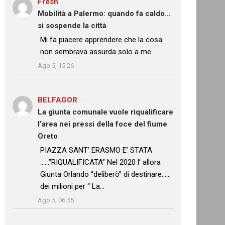
Fresh
su
Mobilità a Palermo: quando fa caldo…
si sospende la città
: “
Mi fa piacere apprendere che la cosa
non sembrava assurda solo a me.
”
Ago 5, 15:26
BELFAGOR
su
La giunta comunale vuole riqualificare
l’area nei pressi della foce del fiume
Oreto
: “
PIAZZA SANT’ ERASMO E’ STATA
……”RIQUALIFICATA” Nel 2020 l’ allora
Giunta Orlando “deliberò” di destinare……
dei milioni per “ La…
”
Ago 5, 06:55