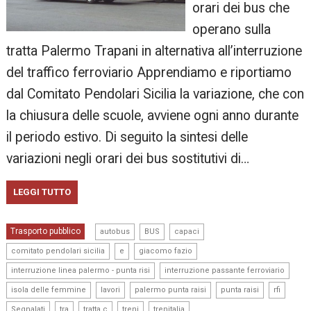
orari dei bus che
operano sulla
tratta Palermo Trapani in alternativa all’interruzione
del traffico ferroviario Apprendiamo e riportiamo
dal Comitato Pendolari Sicilia la variazione, che con
la chiusura delle scuole, avviene ogni anno durante
il periodo estivo. Di seguito la sintesi delle
variazioni negli orari dei bus sostitutivi di…
LEGGI TUTTO
,
,
,
Trasporto pubblico
autobus
BUS
capaci
,
,
,
comitato pendolari sicilia
e
giacomo fazio
,
,
interruzione linea palermo - punta risi
interruzione passante ferroviario
,
,
,
,
,
isola delle femmine
lavori
palermo punta raisi
punta raisi
rfi
,
,
,
,
Segnalati
tra
tratta c
treni
trenitalia