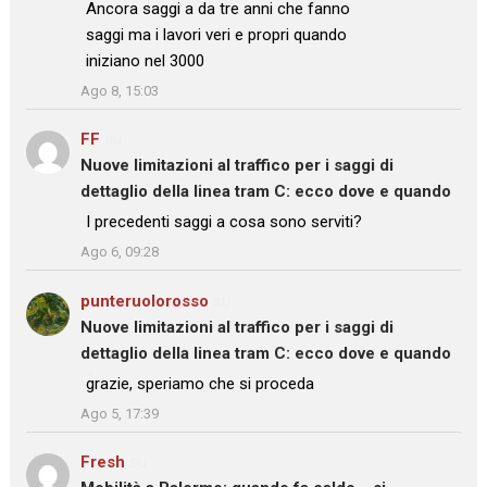
: “
Ancora saggi a da tre anni che fanno
saggi ma i lavori veri e propri quando
iniziano nel 3000
”
Ago 8, 15:03
FF
su
Nuove limitazioni al traffico per i saggi di
dettaglio della linea tram C: ecco dove e quando
: “
I precedenti saggi a cosa sono serviti?
”
Ago 6, 09:28
punteruolorosso
su
Nuove limitazioni al traffico per i saggi di
dettaglio della linea tram C: ecco dove e quando
: “
grazie, speriamo che si proceda
”
Ago 5, 17:39
Fresh
su