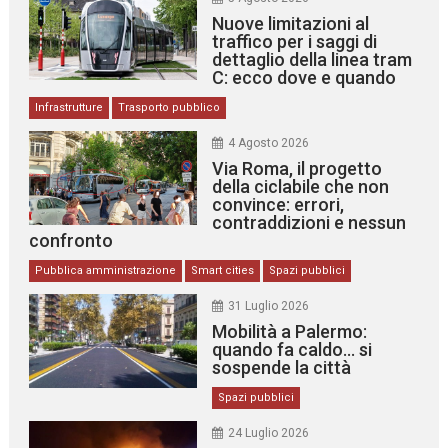
Nuove limitazioni al
traffico per i saggi di
dettaglio della linea tram
C: ecco dove e quando
Infrastrutture
Trasporto pubblico
4 Agosto 2026
Via Roma, il progetto
della ciclabile che non
convince: errori,
contraddizioni e nessun
confronto
Pubblica amministrazione
Smart cities
Spazi pubblici
31 Luglio 2026
Mobilità a Palermo:
quando fa caldo… si
sospende la città
Spazi pubblici
24 Luglio 2026