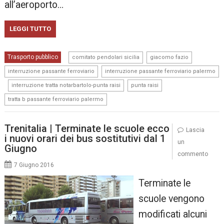
all’aeroporto…
LEGGI TUTTO
,
,
Trasporto pubblico
comitato pendolari sicilia
giacomo fazio
,
interruzione passante ferroviario
interruzione passante ferroviario palermo
,
,
,
interruzione tratta notarbartolo-punta raisi
punta raisi
tratta b passante ferroviario palermo
Trenitalia | Terminate le scuole ecco
Lascia
i nuovi orari dei bus sostitutivi dal 1
un
Giugno
commento
7 Giugno 2016
Terminate le
scuole vengono
modificati alcuni