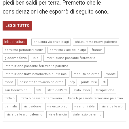
piedi ben saldi per terra. Premetto che le
considerazioni che esporrò di seguito sono…
LEGGI TUTTO
,
,
Infrastrutture
chiusura via enzo biagi
chiusura via nuova palermo
,
,
,
comitato pendolari sicilia
comitato viale delle alpi
francia
,
,
,
giacomo fazio
iblei
interruzione passante ferroviario
,
interruzione passante ferroviario palermo
,
,
,
interruzione tratta notarbartolo-punta raisi
mobilita palermo
monte
,
,
,
,
,
monti
passante ferroviario palermo
pfp
punta raisi
rfi
,
,
,
,
,
san lorenzo colli
SIS
stato dell'arte
stato lavori
tempistiche
,
,
,
tratta b
tratta b passante ferroviario
tratta b passante ferroviario palermo
,
,
,
,
trenitalia
via daidone
via enzo biagi
via monti iblei
viale delle alpi
,
,
,
viale delle alpi palermo
viale francia
viale lazio palermo