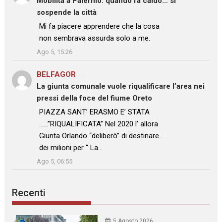
Mobilità a Palermo: quando fa caldo… si
sospende la città
: “
Mi fa piacere apprendere che la cosa
non sembrava assurda solo a me.
”
Ago 5, 15:26
BELFAGOR
su
La giunta comunale vuole riqualificare l’area nei
pressi della foce del fiume Oreto
: “
PIAZZA SANT’ ERASMO E’ STATA
……”RIQUALIFICATA” Nel 2020 l’ allora
Giunta Orlando “deliberò” di destinare……
dei milioni per “ La…
”
Ago 5, 06:55
Recenti
5 Agosto 2026