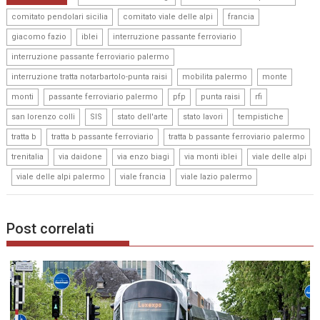
,
,
,
comitato pendolari sicilia
comitato viale delle alpi
francia
,
,
,
giacomo fazio
iblei
interruzione passante ferroviario
,
interruzione passante ferroviario palermo
,
,
,
interruzione tratta notarbartolo-punta raisi
mobilita palermo
monte
,
,
,
,
,
monti
passante ferroviario palermo
pfp
punta raisi
rfi
,
,
,
,
,
san lorenzo colli
SIS
stato dell'arte
stato lavori
tempistiche
,
,
,
tratta b
tratta b passante ferroviario
tratta b passante ferroviario palermo
,
,
,
,
trenitalia
via daidone
via enzo biagi
via monti iblei
viale delle alpi
,
,
,
viale delle alpi palermo
viale francia
viale lazio palermo
Post correlati