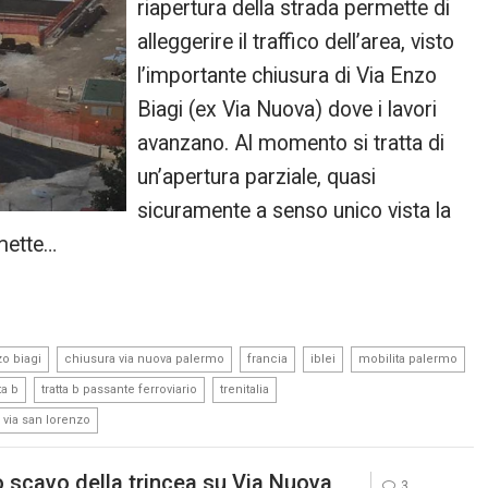
riapertura della strada permette di
alleggerire il traffico dell’area, visto
l’importante chiusura di Via Enzo
Biagi (ex Via Nuova) dove i lavori
avanzano. Al momento si tratta di
un’apertura parziale, quasi
sicuramente a senso unico vista la
mette…
,
,
,
,
,
zo biagi
chiusura via nuova palermo
francia
iblei
mobilita palermo
,
,
,
ta b
tratta b passante ferroviario
trenitalia
via san lorenzo
o scavo della trincea su Via Nuova
3