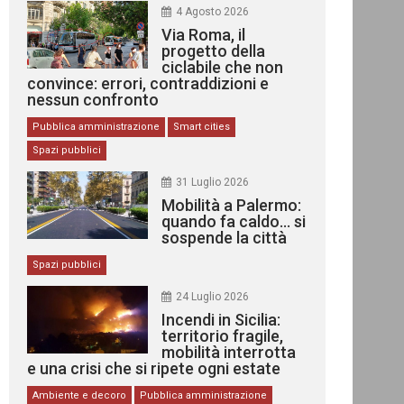
4 Agosto 2026
Via Roma, il
progetto della
ciclabile che non
convince: errori, contraddizioni e
nessun confronto
Pubblica amministrazione
Smart cities
Spazi pubblici
31 Luglio 2026
Mobilità a Palermo:
quando fa caldo… si
sospende la città
Spazi pubblici
24 Luglio 2026
Incendi in Sicilia:
territorio fragile,
mobilità interrotta
e una crisi che si ripete ogni estate
Ambiente e decoro
Pubblica amministrazione