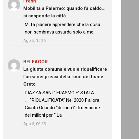
Fresh
su
Mobilità a Palermo: quando fa caldo…
si sospende la città
: “
Mi fa piacere apprendere che la cosa
non sembrava assurda solo a me.
”
Ago 5, 15:26
BELFAGOR
su
La giunta comunale vuole riqualificare
l’area nei pressi della foce del fiume
Oreto
: “
PIAZZA SANT’ ERASMO E’ STATA
……”RIQUALIFICATA” Nel 2020 l’ allora
Giunta Orlando “deliberò” di destinare……
dei milioni per “ La…
”
Ago 5, 06:55