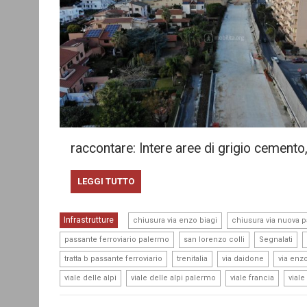
raccontare: Intere aree di grigio cemento
LEGGI TUTTO
,
Infrastrutture
chiusura via enzo biagi
chiusura via nuova 
,
,
,
passante ferroviario palermo
san lorenzo colli
Segnalati
,
,
,
tratta b passante ferroviario
trenitalia
via daidone
via enzo
,
,
,
viale delle alpi
viale delle alpi palermo
viale francia
viale