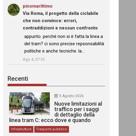
pinomarittimo
su
Via Roma, il progetto della ciclabile
che non convince: errori,
contraddizioni e nessun confronto
: “
appunto. perché non si è fatta la linea a
del tram? ci sono precise repsonsabilità
politiche e anche tecniche. la…
”
Ago 4, 07:55
Recenti
5 Agosto 2026
Nuove limitazioni al
traffico per i saggi
di dettaglio della
linea tram C: ecco dove e quando
Infrastrutture
Trasporto pubblico