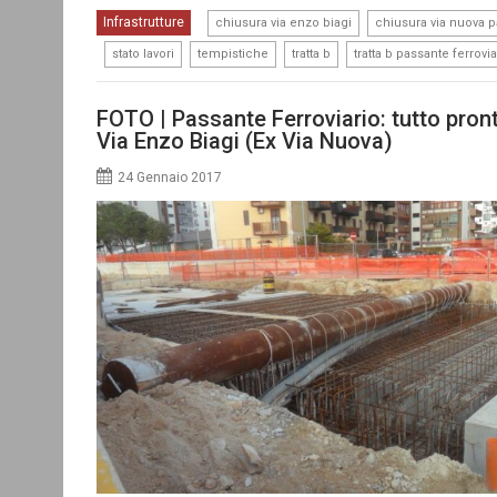
,
Infrastrutture
chiusura via enzo biagi
chiusura via nuova 
,
,
,
,
stato lavori
tempistiche
tratta b
tratta b passante ferrovia
FOTO | Passante Ferroviario: tutto pront
Via Enzo Biagi (Ex Via Nuova)
24 Gennaio 2017