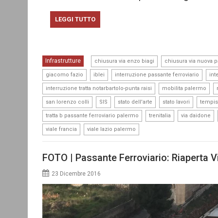
LEGGI TUTTO
,
Infrastrutture
chiusura via enzo biagi
chiusura via nuova 
,
,
,
giacomo fazio
iblei
interruzione passante ferroviario
int
,
,
interruzione tratta notarbartolo-punta raisi
mobilita palermo
,
,
,
,
san lorenzo colli
SIS
stato dell'arte
stato lavori
tempis
,
,
,
tratta b passante ferroviario palermo
trenitalia
via daidone
,
viale francia
viale lazio palermo
FOTO | Passante Ferroviario: Riaperta V
23 Dicembre 2016