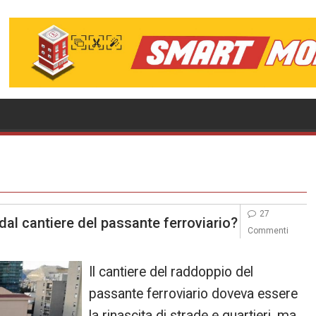
27
dal cantiere del passante ferroviario?
Commenti
Il cantiere del raddoppio del
passante ferroviario doveva essere
la rinascita di strade e quartieri, ma