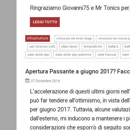
Ringraziamo Giovanni75 e Mr Tonics per
LEGGI TUTTO
,
Infrastrutture
chiusura via enzo biagi
chiusura via nuova 
,
,
,
,
,
san lorenzo colli
stato lavori
tempistiche
tratta b
tra
,
,
,
viale delle alpi
viale delle alpi palermo
viale francia
viale
Apertura Passante a giugno 2017? Fac
27 Dicembre 2016
L’accelerazione di questi ultimi giorni ne
può far tendere all’ottimismo, in vista dell
per giugno 2017. Tuttavia, alcune valutaz
dall’esterno, mi inducono a mantenere i pi
considerazioni che esporrò di seguito s