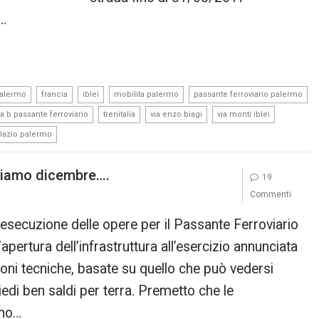
…
,
,
,
,
palermo
francia
iblei
mobilita palermo
passante ferroviario palermo
,
,
,
,
tta b passante ferroviario
trenitalia
via enzo biagi
via monti iblei
 lazio palermo
ciamo dicembre….
19
Commenti
ll’esecuzione delle opere per il Passante Ferroviario
’apertura dell’infrastruttura all’esercizio annunciata
ioni tecniche, basate su quello che può vedersi
edi ben saldi per terra. Premetto che le
ono…