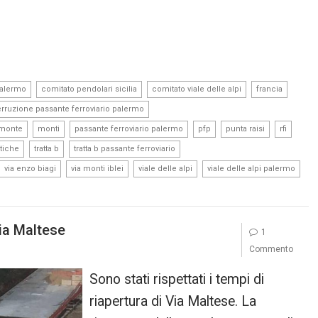
,
,
,
,
palermo
comitato pendolari sicilia
comitato viale delle alpi
francia
,
erruzione passante ferroviario palermo
,
,
,
,
,
,
monte
monti
passante ferroviario palermo
pfp
punta raisi
rfi
,
,
,
tiche
tratta b
tratta b passante ferroviario
,
,
,
,
via enzo biagi
via monti iblei
viale delle alpi
viale delle alpi palermo
ia Maltese
1
Commento
Sono stati rispettati i tempi di
riapertura di Via Maltese. La