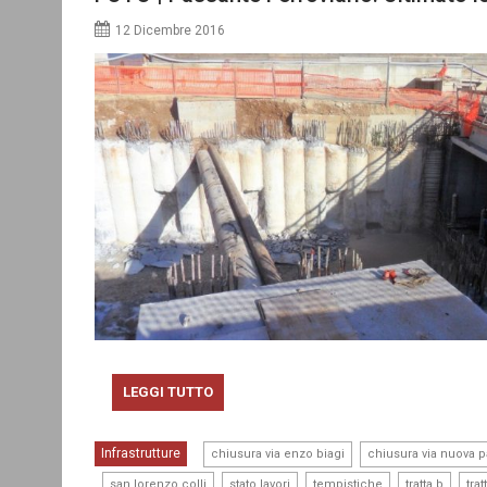
12 Dicembre 2016
LEGGI TUTTO
,
Infrastrutture
chiusura via enzo biagi
chiusura via nuova 
,
,
,
,
,
san lorenzo colli
stato lavori
tempistiche
tratta b
tra