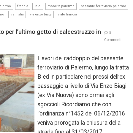
,
,
,
,
palermo
francia
iblei
mobilita palermo
passante ferroviario palermo
,
,
,
rio
trenitalia
via enzo biagi
viale francia
o per l’ultimo getto di calcestruzzo in
5
Commenti
I lavori del raddoppio del passante
ferroviario di Palermo, lungo la tratta
B ed in particolare nei pressi dell’ex
passaggio a livello di Via Enzo Biagi
(ex Via Nuova) sono ormai agli
sgoccioli Ricordiamo che con
l’ordinanza n°1452 del 06/12/2016
veniva prorogata la chiusura della
strada fino al 31/03/2017