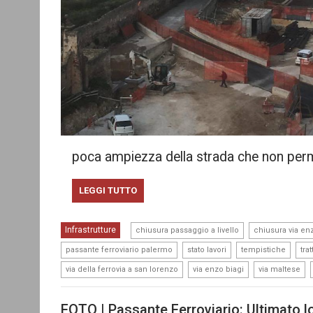
poca ampiezza della strada che non per
LEGGI TUTTO
,
Infrastrutture
chiusura passaggio a livello
chiusura via en
,
,
,
passante ferroviario palermo
stato lavori
tempistiche
trat
,
,
,
via della ferrovia a san lorenzo
via enzo biagi
via maltese
FOTO | Passante Ferroviario: Ultimato l