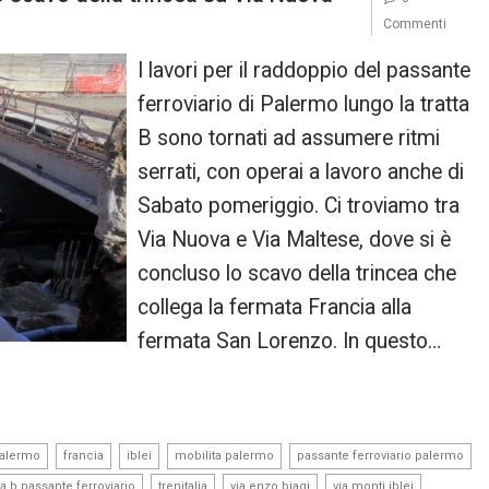
Commenti
I lavori per il raddoppio del passante
ferroviario di Palermo lungo la tratta
B sono tornati ad assumere ritmi
serrati, con operai a lavoro anche di
Sabato pomeriggio. Ci troviamo tra
Via Nuova e Via Maltese, dove si è
concluso lo scavo della trincea che
collega la fermata Francia alla
fermata San Lorenzo. In questo…
,
,
,
,
palermo
francia
iblei
mobilita palermo
passante ferroviario palermo
,
,
,
,
tta b passante ferroviario
trenitalia
via enzo biagi
via monti iblei