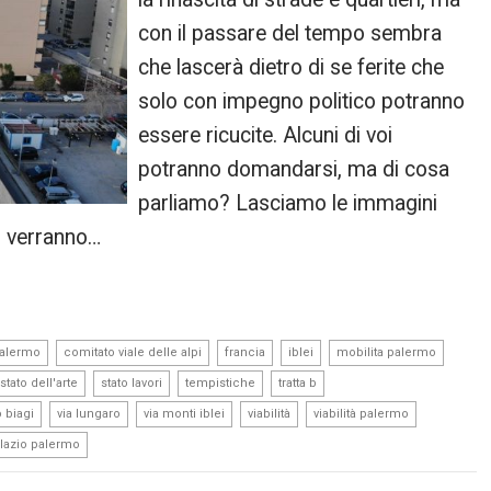
con il passare del tempo sembra
che lascerà dietro di se ferite che
solo con impegno politico potranno
essere ricucite. Alcuni di voi
potranno domandarsi, ma di cosa
parliamo? Lasciamo le immagini
, verranno…
,
,
,
,
,
palermo
comitato viale delle alpi
francia
iblei
mobilita palermo
,
,
,
,
stato dell'arte
stato lavori
tempistiche
tratta b
,
,
,
,
,
 biagi
via lungaro
via monti iblei
viabilità
viabilità palermo
 lazio palermo