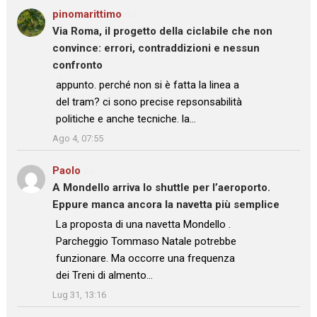
pinomarittimo
su
Via Roma, il progetto della ciclabile che non
convince: errori, contraddizioni e nessun
confronto
: “
appunto. perché non si è fatta la linea a
del tram? ci sono precise repsonsabilità
politiche e anche tecniche. la…
”
Ago 4, 07:55
Paolo
su
A Mondello arriva lo shuttle per l’aeroporto.
Eppure manca ancora la navetta più semplice
: “
La proposta di una navetta Mondello .
Parcheggio Tommaso Natale potrebbe
funzionare. Ma occorre una frequenza
dei Treni di almento…
”
Lug 31, 13:16