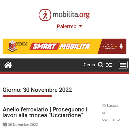
Skip
to
content
Palermo
Cerca
Giorno:
30 Novembre 2022
Lascia
Anello ferroviario | Proseguono i
un
lavori alla trincea “Ucciardone”
commento
30 Novembre 2022