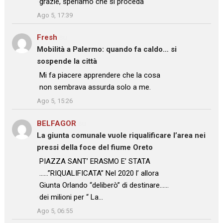
grazie, speriamo che si proceda
”
Ago 5, 17:39
Fresh
su
Mobilità a Palermo: quando fa caldo… si
sospende la città
: “
Mi fa piacere apprendere che la cosa
non sembrava assurda solo a me.
”
Ago 5, 15:26
BELFAGOR
su
La giunta comunale vuole riqualificare l’area nei
pressi della foce del fiume Oreto
: “
PIAZZA SANT’ ERASMO E’ STATA
……”RIQUALIFICATA” Nel 2020 l’ allora
Giunta Orlando “deliberò” di destinare……
dei milioni per “ La…
”
Ago 5, 06:55