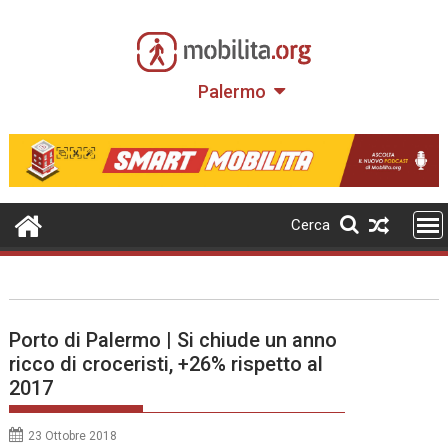
Skip
to
content
Palermo
Cerca
Porto di Palermo | Si chiude un anno
ricco di croceristi, +26% rispetto al
2017
23 Ottobre 2018