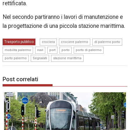
rettificata.
Nel secondo partiranno i lavori di manutenzione e
la progettazione di una piccola stazione marittima.
,
,
,
Trasporto pubblico
crociera
crociere palermo
di palermo porto
,
,
,
,
,
mobilita palermo
navi
port
porto
porto di palermo
,
,
porto palermo
Segnalati
stazione marittima
Post correlati