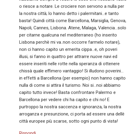
o riesce a notare. Le crociere non servono a nulla per
la nostra città; lo hanno detto i palermitani…e tanto
basta! Quindi città come Barcellona, Marsiglia, Genova,
Napoli, Cannes, Lisbona. Atene, Malaga, Valencia…solo
per citarne qualcuna nel mediterraneo (ho inserito
Lisbona perchè mi va..non occorre farmelo notare),
non ci hanno capito un emerita cippa…e, oh poveri
illusi, si fanno in quattro per attrarre nuove navi ed
essere inseriti nelle rotte nella speranza di ottenere
chissà quale effimero vantaggio! Si illudono poverini…
in effetti a Barcellona (per esempio) non hanno capito
nulla di come si attira il turismo. Noi si…noi abbiamo
capito tutto invece! Basta confrontare Palermo e
Barcellona per vedere chi ha capito e chi no! E
purtroppo la nostra saccenza e ignoranza, la nostra
arroganza e presunzione, ci porta ad essere una dellè
città europee più scarse, sotto ogni punto di vista!
Rispondi