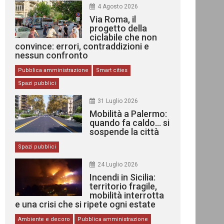
4 Agosto 2026
Via Roma, il
progetto della
ciclabile che non
convince: errori, contraddizioni e
nessun confronto
Pubblica amministrazione
Smart cities
Spazi pubblici
31 Luglio 2026
Mobilità a Palermo:
quando fa caldo… si
sospende la città
Spazi pubblici
24 Luglio 2026
Incendi in Sicilia:
territorio fragile,
mobilità interrotta
e una crisi che si ripete ogni estate
Ambiente e decoro
Pubblica amministrazione