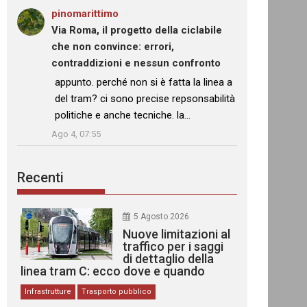
pinomarittimo
su
Via Roma, il progetto della ciclabile
che non convince: errori,
contraddizioni e nessun confronto
: “
appunto. perché non si è fatta la linea a
del tram? ci sono precise repsonsabilità
politiche e anche tecniche. la…
”
Ago 4, 07:55
Recenti
5 Agosto 2026
Nuove limitazioni al
traffico per i saggi
di dettaglio della
linea tram C: ecco dove e quando
Infrastrutture
Trasporto pubblico