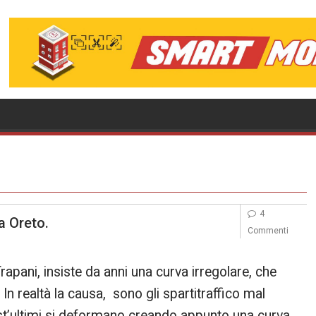
4
da Oreto.
Commenti
apani, insiste da anni una curva irregolare, che
In realtà la causa, sono gli spartitraffico mal
quest’ultimi si deformano creando appunto una curva.