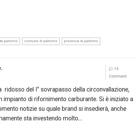
,
,
,
ita palermo
comune di palermo
provincia di palermo
.
19
Commenti
 a ridosso del I° sovrapasso della circonvallazione,
 impianto di rifornimento carburante. Si è iniziato a
omento notizie su quale brand si insedierà, anche
timamente sta investendo molto…