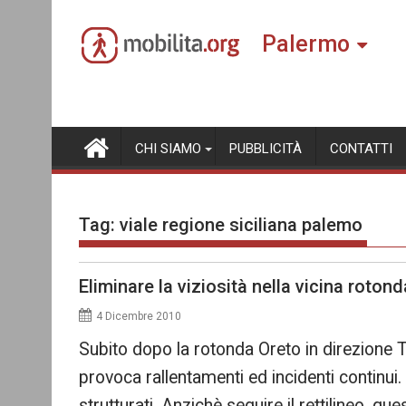
Skip
to
Palermo
content
CHI SIAMO
PUBBLICITÀ
CONTATTI
Tag:
viale regione siciliana palemo
Eliminare la viziosità nella vicina roton
4 Dicembre 2010
Subito dopo la rotonda Oreto in direzione Tr
provoca rallentamenti ed incidenti continui. 
strutturati. Anzichè seguire il rettilineo, 