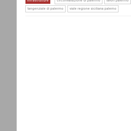
Infrastrutture
circonvallazione di palermo
lavori palermo
,
tangenziale di palermo
viale regione siciliana palemo