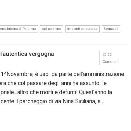
,
,
,
,
ione Interna di Palermo
gpl palermo
impianti carburante
Segnalati
 un’autentica vergogna
22
Commenti
el 1^Novembre, è uso da parte dell’amministrazione
Fiera che col passare degli anni ha assunto le
nale…altro che morti e defunti! Quest’anno la
acente il parcheggio di via Nina Siciliana, a…