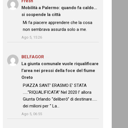
Fresh
su
Mobilità a Palermo: quando fa caldo…
si sospende la città
: “
Mi fa piacere apprendere che la cosa
non sembrava assurda solo a me.
”
Ago 5, 15:26
BELFAGOR
su
La giunta comunale vuole riqualificare
l’area nei pressi della foce del fiume
Oreto
: “
PIAZZA SANT’ ERASMO E’ STATA
……”RIQUALIFICATA” Nel 2020 l’ allora
Giunta Orlando “deliberò” di destinare……
dei milioni per “ La…
”
Ago 5, 06:55