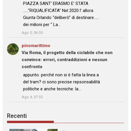
: “
PIAZZA SANT’ ERASMO E’ STATA
……”RIQUALIFICATA” Nel 2020 l’ allora
Giunta Orlando “deliberò” di destinare……
dei milioni per “ La…
”
Ago 5, 06:55
pinomarittimo
su
Via Roma, il progetto della ciclabile che non
convince: errori, contraddizioni e nessun
confronto
: “
appunto. perché non si è fatta la linea a
del tram? ci sono precise repsonsabilità
politiche e anche tecniche. la…
”
Ago 4, 07:55
Recenti