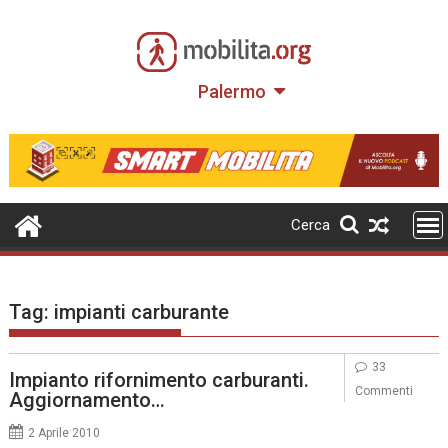
Skip
to
content
Palermo
Cerca
Tag:
impianti carburante
33
Impianto rifornimento carburanti.
Commenti
Aggiornamento…
2 Aprile 2010