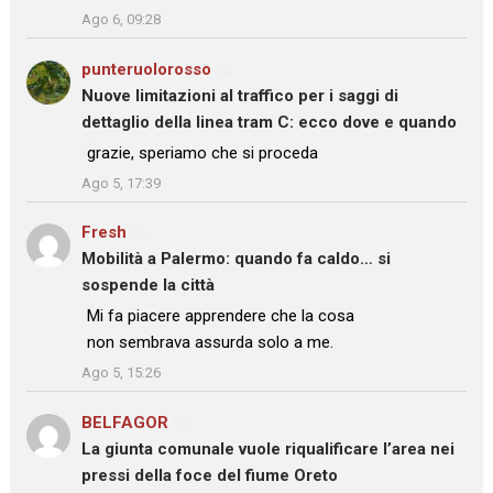
Ago 6, 09:28
punteruolorosso
su
Nuove limitazioni al traffico per i saggi di
dettaglio della linea tram C: ecco dove e quando
: “
grazie, speriamo che si proceda
”
Ago 5, 17:39
Fresh
su
Mobilità a Palermo: quando fa caldo… si
sospende la città
: “
Mi fa piacere apprendere che la cosa
non sembrava assurda solo a me.
”
Ago 5, 15:26
BELFAGOR
su
La giunta comunale vuole riqualificare l’area nei
pressi della foce del fiume Oreto