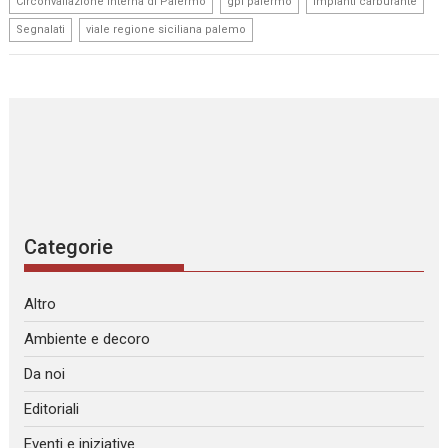
Circonvallazione Interna di Palermo
gpl palermo
impianti carburante
,
Segnalati
viale regione siciliana palemo
Categorie
Altro
Ambiente e decoro
Da noi
Editoriali
Eventi e iniziative