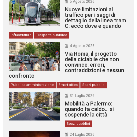
5 Agosto 2026
Nuove limitazioni al
traffico per i saggi di
dettaglio della linea tram
C: ecco dove e quando
Infrastrutture
Trasporto pubblico
4 Agosto 2026
Via Roma, il progetto
della ciclabile che non
convince: errori,
contraddizioni e nessun
confronto
Pubblica amministrazione
Smart cities
Spazi pubblici
31 Luglio 2026
Mobilità a Palermo:
quando fa caldo… si
sospende la città
Spazi pubblici
24 Luglio 2026