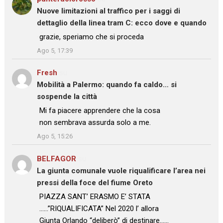
Nuove limitazioni al traffico per i saggi di
dettaglio della linea tram C: ecco dove e quando
: “
grazie, speriamo che si proceda
”
Ago 5, 17:39
Fresh
su
Mobilità a Palermo: quando fa caldo… si
sospende la città
: “
Mi fa piacere apprendere che la cosa
non sembrava assurda solo a me.
”
Ago 5, 15:26
BELFAGOR
su
La giunta comunale vuole riqualificare l’area nei
pressi della foce del fiume Oreto
: “
PIAZZA SANT’ ERASMO E’ STATA
……”RIQUALIFICATA” Nel 2020 l’ allora
Giunta Orlando “deliberò” di destinare……