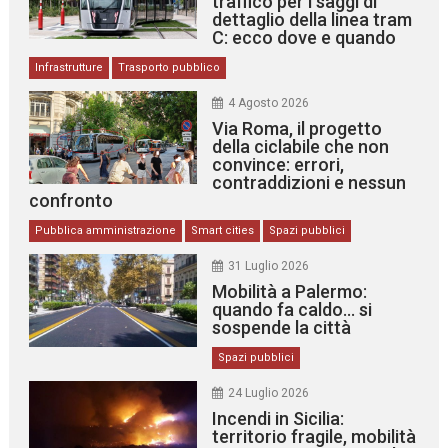
traffico per i saggi di
dettaglio della linea tram
C: ecco dove e quando
Infrastrutture
Trasporto pubblico
4 Agosto 2026
Via Roma, il progetto
della ciclabile che non
convince: errori,
contraddizioni e nessun
confronto
Pubblica amministrazione
Smart cities
Spazi pubblici
31 Luglio 2026
Mobilità a Palermo:
quando fa caldo… si
sospende la città
Spazi pubblici
24 Luglio 2026
Incendi in Sicilia:
territorio fragile, mobilità