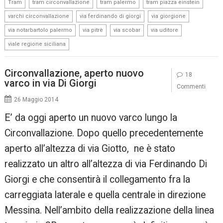
,
,
,
,
Tram
tram circonvallazione
tram palermo
tram piazza einstein
,
,
,
varchi circonvallazione
via ferdinando di giorgi
via giorgione
,
,
,
,
via notarbartolo palermo
via pitrè
via scobar
via uditore
viale regione siciliana
Circonvallazione, aperto nuovo
18
varco in via Di Giorgi
Commenti
26 Maggio 2014
E’ da oggi aperto un nuovo varco lungo la
Circonvallazione. Dopo quello precedentemente
aperto all’altezza di via Giotto, ne è stato
realizzato un altro all’altezza di via Ferdinando Di
Giorgi e che consentirà il collegamento fra la
carreggiata laterale e quella centrale in direzione
Messina. Nell’ambito della realizzazione della linea