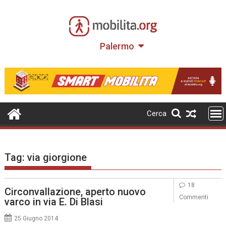
Skip
to
content
Palermo
Cerca
Tag:
via giorgione
18
Circonvallazione, aperto nuovo
Commenti
varco in via E. Di Blasi
25 Giugno 2014