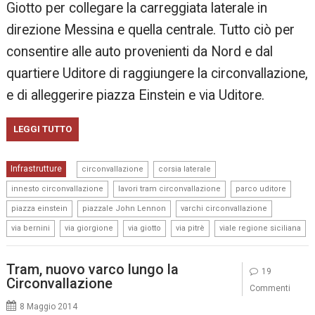
Giotto per collegare la carreggiata laterale in
direzione Messina e quella centrale. Tutto ciò per
consentire alle auto provenienti da Nord e dal
quartiere Uditore di raggiungere la circonvallazione,
e di alleggerire piazza Einstein e via Uditore.
LEGGI TUTTO
,
,
Infrastrutture
circonvallazione
corsia laterale
,
,
,
innesto circonvallazione
lavori tram circonvallazione
parco uditore
,
,
,
piazza einstein
piazzale John Lennon
varchi circonvallazione
,
,
,
,
via bernini
via giorgione
via giotto
via pitrè
viale regione siciliana
Tram, nuovo varco lungo la
19
Circonvallazione
Commenti
8 Maggio 2014