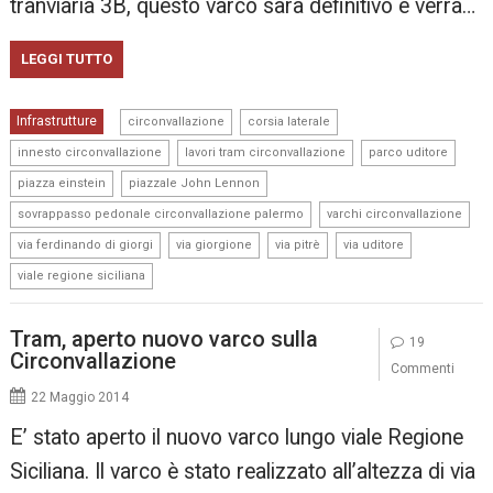
tranviaria 3B, questo varco sarà definitivo e verrà…
LEGGI TUTTO
,
,
Infrastrutture
circonvallazione
corsia laterale
,
,
,
innesto circonvallazione
lavori tram circonvallazione
parco uditore
,
,
piazza einstein
piazzale John Lennon
,
,
sovrappasso pedonale circonvallazione palermo
varchi circonvallazione
,
,
,
,
via ferdinando di giorgi
via giorgione
via pitrè
via uditore
viale regione siciliana
Tram, aperto nuovo varco sulla
19
Circonvallazione
Commenti
22 Maggio 2014
E’ stato aperto il nuovo varco lungo viale Regione
Siciliana. Il varco è stato realizzato all’altezza di via