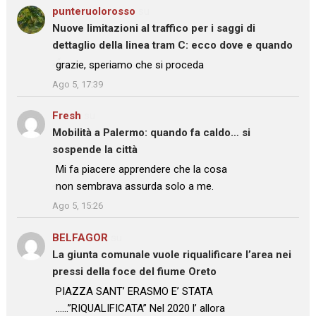
punteruolorosso
su
Nuove limitazioni al traffico per i saggi di
dettaglio della linea tram C: ecco dove e quando
: “
grazie, speriamo che si proceda
”
Ago 5, 17:39
Fresh
su
Mobilità a Palermo: quando fa caldo… si
sospende la città
: “
Mi fa piacere apprendere che la cosa
non sembrava assurda solo a me.
”
Ago 5, 15:26
BELFAGOR
su
La giunta comunale vuole riqualificare l’area nei
pressi della foce del fiume Oreto
: “
PIAZZA SANT’ ERASMO E’ STATA
……”RIQUALIFICATA” Nel 2020 l’ allora