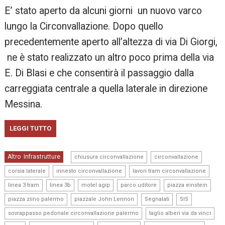
E’ stato aperto da alcuni giorni un nuovo varco
lungo la Circonvallazione. Dopo quello
precedentemente aperto all’altezza di via Di Giorgi,
ne è stato realizzato un altro poco prima della via
E. Di Blasi e che consentirà il passaggio dalla
carreggiata centrale a quella laterale in direzione
Messina.
LEGGI TUTTO
,
,
Altro
Infrastrutture
,
chiusura circonvallazione
circonvallazione
,
,
,
corsia laterale
innesto circonvallazione
lavori tram circonvallazione
,
,
,
,
,
linea 3 tram
linea 3b
motel agip
parco uditore
piazza einstein
,
,
,
,
piazza ziino palermo
piazzale John Lennon
Segnalati
SIS
,
,
sovrappasso pedonale circonvallazione palermo
taglio alberi via da vinci