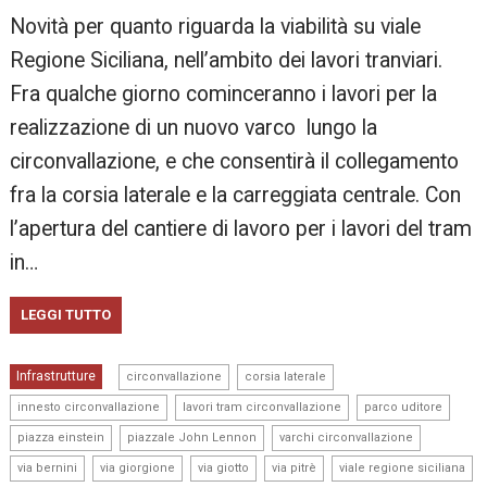
Novità per quanto riguarda la viabilità su viale
Regione Siciliana, nell’ambito dei lavori tranviari.
Fra qualche giorno cominceranno i lavori per la
realizzazione di un nuovo varco lungo la
circonvallazione, e che consentirà il collegamento
fra la corsia laterale e la carreggiata centrale. Con
l’apertura del cantiere di lavoro per i lavori del tram
in…
LEGGI TUTTO
,
,
Infrastrutture
circonvallazione
corsia laterale
,
,
,
innesto circonvallazione
lavori tram circonvallazione
parco uditore
,
,
,
piazza einstein
piazzale John Lennon
varchi circonvallazione
,
,
,
,
via bernini
via giorgione
via giotto
via pitrè
viale regione siciliana