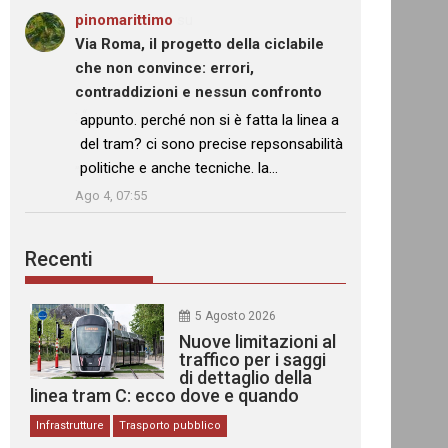
pinomarittimo
su
Via Roma, il progetto della ciclabile
che non convince: errori,
contraddizioni e nessun confronto
: “
appunto. perché non si è fatta la linea a
del tram? ci sono precise repsonsabilità
politiche e anche tecniche. la…
”
Ago 4, 07:55
Recenti
5 Agosto 2026
Nuove limitazioni al
traffico per i saggi
di dettaglio della
linea tram C: ecco dove e quando
Infrastrutture
Trasporto pubblico