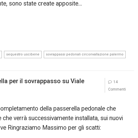
onte, sono state create apposite…
,
,
,
sequestro uscibene
sovrappassi pedonali circonvallazione palermo
lla per il sovrappasso su Viale
14
Commenti
il completamento della passerella pedonale che
e che verrà successivamente installata, sui nuovi
Nave Ringraziamo Massimo per gli scatti: