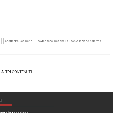
,
,
,
sequestro uscibene
sovrappassi pedonali circonvallazione palermo
 ALTRI CONTENUTI
i