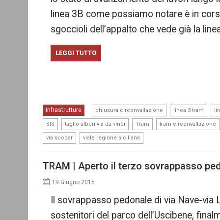
linea 3B come possiamo notare è in corso 
sgoccioli dell’appalto che vede già la lin
LEGGI TUTTO
,
,
Infrastrutture
chiusura circonvallazione
linea 3 tram
li
,
,
,
SIS
taglio alberi via da vinci
Tram
tram circonvallazione
,
via scobar
viale regione siciliana
TRAM | Aperto il terzo sovrappasso pe
19 Giugno 2015
Il sovrappasso pedonale di via Nave-via L
sostenitori del parco dell’Uscibene, finalm