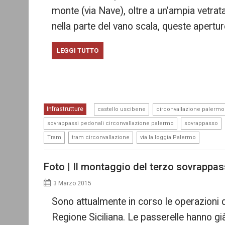
monte (via Nave), oltre a un’ampia vetrata 
nella parte del vano scala, queste apertur
LEGGI TUTTO
,
Infrastrutture
castello uscibene
circonvallazione palermo
,
,
sovrappassi pedonali circonvallazione palermo
sovrappasso
,
,
Tram
tram circonvallazione
via la loggia Palermo
Foto | Il montaggio del terzo sovrappa
3 Marzo 2015
Sono attualmente in corso le operazioni 
Regione Siciliana. Le passerelle hanno già 