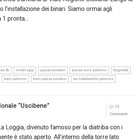
l’installazione dei binari. Siamo ormai agli
ea 1 pronta…
,
,
,
,
,
nea 3b
motel agip
piazza einstein
piazza ziino palermo
Segnalati
,
,
,
,
tram palermo
tram piazza einstein
via notarbartolo palermo
donale “Uscibene”
15
Commenti
a Loggia, divenuto famoso per la diatriba con i
ente è stato aperto. All’interno della torre lato