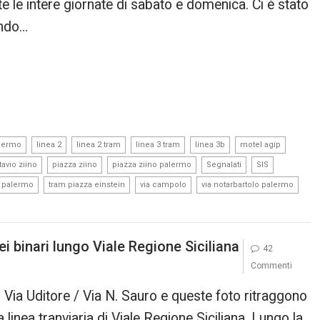
ante le intere giornate di sabato e domenica. Ci è stato
ando…
,
,
,
,
,
,
alermo
linea 2
linea 2 tram
linea 3 tram
linea 3b
motel agip
,
,
,
,
,
tavio ziino
piazza ziino
piazza ziino palermo
Segnalati
SIS
,
,
,
,
 palermo
tram piazza einstein
via campolo
via notarbartolo palermo
i binari lungo Viale Regione Siciliana
42
Commenti
i Via Uditore / Via N. Sauro e queste foto ritraggono
 linea tranviaria di Viale Regione Siciliana. Lungo la