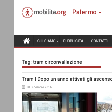
Skip
to
Palermo
content
CHI SIAMO
PUBBLICITÀ
CONTATTI
Tag:
tram circonvallazione
Tram | Dopo un anno attivati gli ascens
30 Dicembre 2016