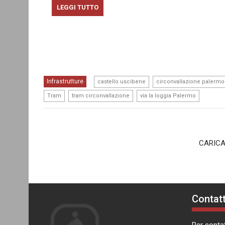
LEGGI TUTTO
,
Infrastrutture
castello uscibene
circonvallazione palermo
,
,
Tram
tram circonvallazione
via la loggia Palermo
CARICA
Contatt