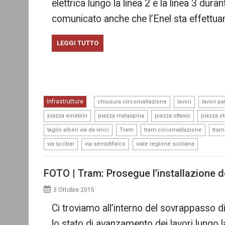
elettrica lungo la linea 2 e la linea 3 dur
comunicato anche che l’Enel sta effettu
LEGGI TUTTO
,
,
Infrastrutture
chiusura circonvallazione
lavori
lavori p
,
,
,
piazza einstein
piazza malaspina
piazza ottavio
piazza ot
,
,
,
taglio alberi via da vinci
Tram
tram circonvallazione
tram
,
,
via scobar
via serradifalco
viale regione siciliana
FOTO | Tram: Prosegue l’installazione de
3 Ottobre 2015
Ci troviamo all’interno del sovrappasso d
lo stato di avanzamento dei lavori lungo la