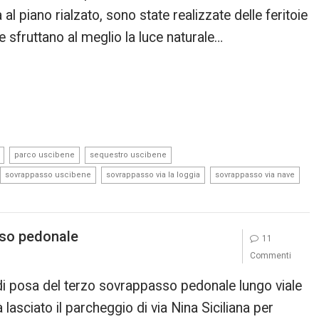
al piano rialzato, sono state realizzate delle feritoie
e sfruttano al meglio la luce naturale…
,
,
,
parco uscibene
sequestro uscibene
,
,
,
sovrappasso uscibene
sovrappasso via la loggia
sovrappasso via nave
sso pedonale
11
Commenti
di posa del terzo sovrappasso pedonale lungo viale
lasciato il parcheggio di via Nina Siciliana per