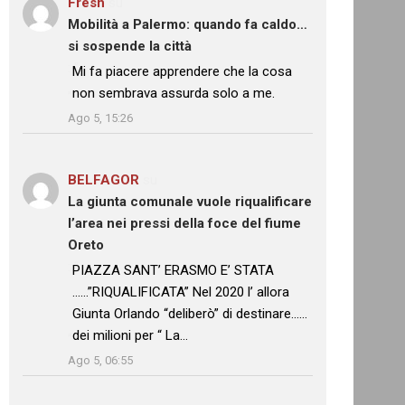
Fresh
su
Mobilità a Palermo: quando fa caldo…
si sospende la città
: “
Mi fa piacere apprendere che la cosa
non sembrava assurda solo a me.
”
Ago 5, 15:26
BELFAGOR
su
La giunta comunale vuole riqualificare
l’area nei pressi della foce del fiume
Oreto
: “
PIAZZA SANT’ ERASMO E’ STATA
……”RIQUALIFICATA” Nel 2020 l’ allora
Giunta Orlando “deliberò” di destinare……
dei milioni per “ La…
”
Ago 5, 06:55