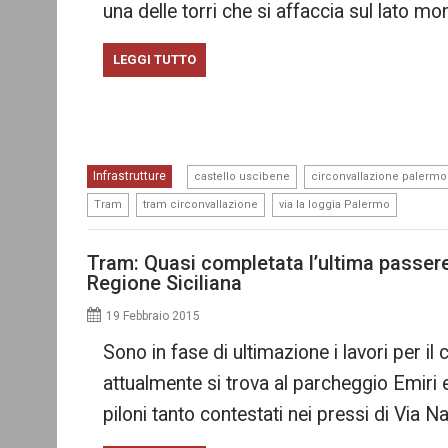
una delle torri che si affaccia sul lato m
LEGGI TUTTO
,
Infrastrutture
castello uscibene
circonvallazione palermo
,
,
Tram
tram circonvallazione
via la loggia Palermo
Tram: Quasi completata l’ultima passere
Regione Siciliana
19 Febbraio 2015
Sono in fase di ultimazione i lavori per 
attualmente si trova al parcheggio Emiri 
piloni tanto contestati nei pressi di Via 