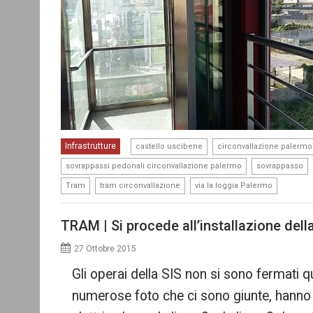
,
Infrastrutture
castello uscibene
circonvallazione palermo
,
,
sovrappassi pedonali circonvallazione palermo
sovrappasso
,
,
Tram
tram circonvallazione
via la loggia Palermo
TRAM | Si procede all’installazione della 
27 Ottobre 2015
Gli operai della SIS non si sono fermati 
numerose foto che ci sono giunte, hanno pr