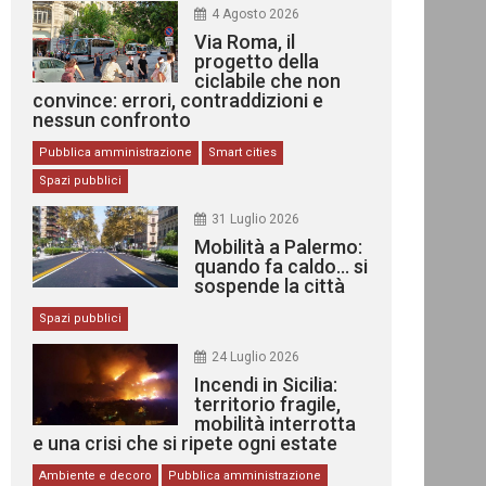
4 Agosto 2026
Via Roma, il
progetto della
ciclabile che non
convince: errori, contraddizioni e
nessun confronto
Pubblica amministrazione
Smart cities
Spazi pubblici
31 Luglio 2026
Mobilità a Palermo:
quando fa caldo… si
sospende la città
Spazi pubblici
24 Luglio 2026
Incendi in Sicilia:
territorio fragile,
mobilità interrotta
e una crisi che si ripete ogni estate
Ambiente e decoro
Pubblica amministrazione