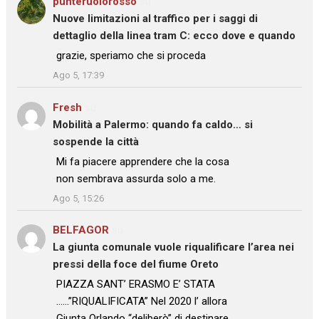
punteruolorosso
su
Nuove limitazioni al traffico per i saggi di
dettaglio della linea tram C: ecco dove e quando
: “
grazie, speriamo che si proceda
”
Ago 5, 17:39
Fresh
su
Mobilità a Palermo: quando fa caldo… si
sospende la città
: “
Mi fa piacere apprendere che la cosa
non sembrava assurda solo a me.
”
Ago 5, 15:26
BELFAGOR
su
La giunta comunale vuole riqualificare l’area nei
pressi della foce del fiume Oreto
: “
PIAZZA SANT’ ERASMO E’ STATA
……”RIQUALIFICATA” Nel 2020 l’ allora
Giunta Orlando “deliberò” di destinare……