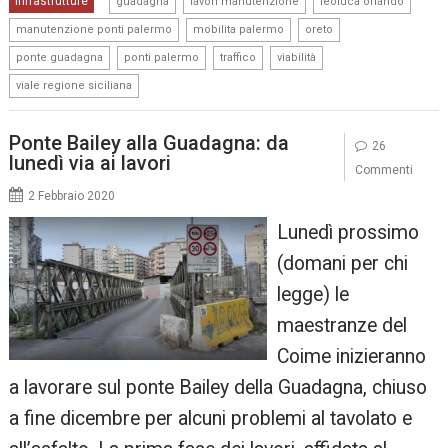
Infrastrutture
guadagna
lavori manutenzione
leoluca orlando
,
,
,
manutenzione ponti palermo
mobilita palermo
oreto
,
,
,
,
ponte guadagna
ponti palermo
traffico
viabilità
viale regione siciliana
Ponte Bailey alla Guadagna: da
26
lunedì via ai lavori
Commenti
2 Febbraio 2020
Lunedì prossimo
(domani per chi
legge) le
maestranze del
Coime inizieranno
a lavorare sul ponte Bailey della Guadagna, chiuso
a fine dicembre per alcuni problemi al tavolato e