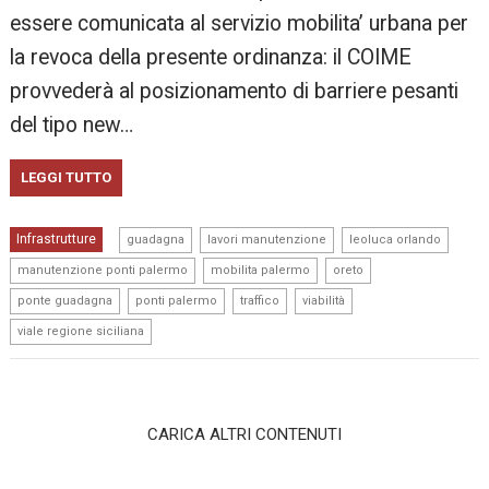
essere comunicata al servizio mobilita’ urbana per
la revoca della presente ordinanza: il COIME
provvederà al posizionamento di barriere pesanti
del tipo new…
LEGGI TUTTO
,
,
,
Infrastrutture
guadagna
lavori manutenzione
leoluca orlando
,
,
,
manutenzione ponti palermo
mobilita palermo
oreto
,
,
,
,
ponte guadagna
ponti palermo
traffico
viabilità
viale regione siciliana
CARICA ALTRI CONTENUTI