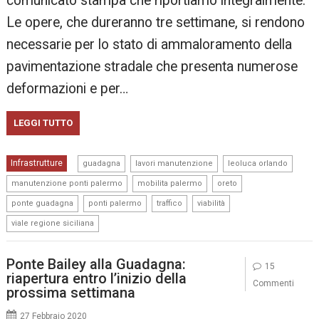
comunicato stampa che riportiamo integralmente.
Le opere, che dureranno tre settimane, si rendono
necessarie per lo stato di ammaloramento della
pavimentazione stradale che presenta numerose
deformazioni e per…
LEGGI TUTTO
,
,
,
Infrastrutture
guadagna
lavori manutenzione
leoluca orlando
,
,
,
manutenzione ponti palermo
mobilita palermo
oreto
,
,
,
,
ponte guadagna
ponti palermo
traffico
viabilità
viale regione siciliana
Ponte Bailey alla Guadagna:
15
riapertura entro l’inizio della
Commenti
prossima settimana
27 Febbraio 2020