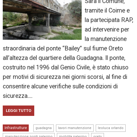
Sarà il Comune,
tramite il Coime e
la partecipata RAP,
ad intervenire per
la manutenzione
straordinaria del ponte “Bailey” sul fiume Oreto
all’altezza del quartiere della Guadagna. Il ponte,
costruito nel 1996 dal Genio Civile, è stato chiuso
per motivi di sicurezza nei giorni scorsi, al fine di
consentire alcune verifiche sulle condizioni di
sicurezza.…
LEGGI TUTTO
,
,
,
Infrastrutture
guadagna
lavori manutenzione
leoluca orlando
,
,
,
manutenzione ponti palermo
mobilita palermo
oreto