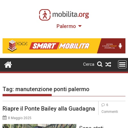
Skip
to
content
Palermo
Cerca
Tag:
manutenzione ponti palermo
6
Riapre il Ponte Bailey alla Guadagna
Commenti
8 Maggio 2025