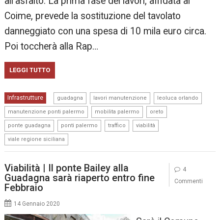
all’asfalto. La prima fase dei lavori, affidata al
Coime, prevede la sostituzione del tavolato
danneggiato con una spesa di 10 mila euro circa.
Poi toccherà alla Rap…
LEGGI TUTTO
,
,
,
Infrastrutture
guadagna
lavori manutenzione
leoluca orlando
,
,
,
manutenzione ponti palermo
mobilita palermo
oreto
,
,
,
,
ponte guadagna
ponti palermo
traffico
viabilità
viale regione siciliana
Viabilità | Il ponte Bailey alla
4
Guadagna sarà riaperto entro fine
Commenti
Febbraio
14 Gennaio 2020