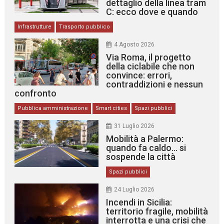
dettaglio della linea tram
C: ecco dove e quando
Infrastrutture
Trasporto pubblico
4 Agosto 2026
Via Roma, il progetto
della ciclabile che non
convince: errori,
contraddizioni e nessun
confronto
Pubblica amministrazione
Smart cities
Spazi pubblici
31 Luglio 2026
Mobilità a Palermo:
quando fa caldo… si
sospende la città
Spazi pubblici
24 Luglio 2026
Incendi in Sicilia:
territorio fragile, mobilità
interrotta e una crisi che