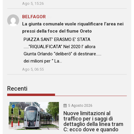
Ago 5, 15:26
BELFAGOR
su
La giunta comunale vuole riqualificare l’area nei
pressi della foce del fiume Oreto
: “
PIAZZA SANT’ ERASMO E’ STATA
……”RIQUALIFICATA” Nel 2020 l’ allora
Giunta Orlando “deliberò” di destinare……
dei milioni per “ La…
”
Ago 5, 06:55
Recenti
5 Agosto 2026
Nuove limitazioni al
traffico per i saggi di
dettaglio della linea tram
C: ecco dove e quando