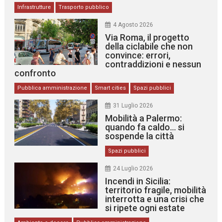
Infrastrutture
Trasporto pubblico
4 Agosto 2026
Via Roma, il progetto
della ciclabile che non
convince: errori,
contraddizioni e nessun
confronto
Pubblica amministrazione
Smart cities
Spazi pubblici
31 Luglio 2026
Mobilità a Palermo:
quando fa caldo… si
sospende la città
Spazi pubblici
24 Luglio 2026
Incendi in Sicilia:
territorio fragile, mobilità
interrotta e una crisi che
si ripete ogni estate