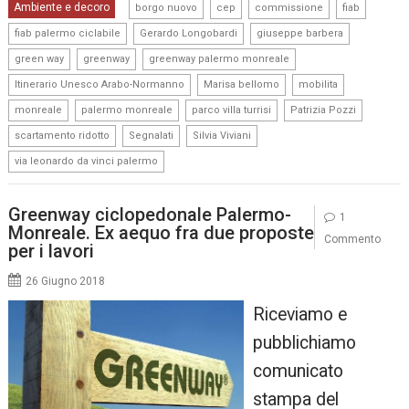
,
,
,
,
Ambiente e decoro
borgo nuovo
cep
commissione
fiab
,
,
,
fiab palermo ciclabile
Gerardo Longobardi
giuseppe barbera
,
,
,
green way
greenway
greenway palermo monreale
,
,
,
Itinerario Unesco Arabo-Normanno
Marisa bellomo
mobilita
,
,
,
,
monreale
palermo monreale
parco villa turrisi
Patrizia Pozzi
,
,
,
scartamento ridotto
Segnalati
Silvia Viviani
via leonardo da vinci palermo
Greenway ciclopedonale Palermo-
1
Monreale. Ex aequo fra due proposte
Commento
per i lavori
26 Giugno 2018
Riceviamo e
pubblichiamo
comunicato
stampa del