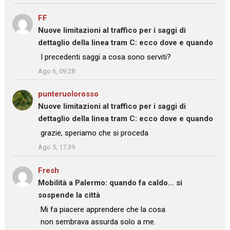
FF
su
Nuove limitazioni al traffico per i saggi di
dettaglio della linea tram C: ecco dove e quando
: “
I precedenti saggi a cosa sono serviti?
”
Ago 6, 09:28
punteruolorosso
su
Nuove limitazioni al traffico per i saggi di
dettaglio della linea tram C: ecco dove e quando
: “
grazie, speriamo che si proceda
”
Ago 5, 17:39
Fresh
su
Mobilità a Palermo: quando fa caldo… si
sospende la città
: “
Mi fa piacere apprendere che la cosa
non sembrava assurda solo a me.
”