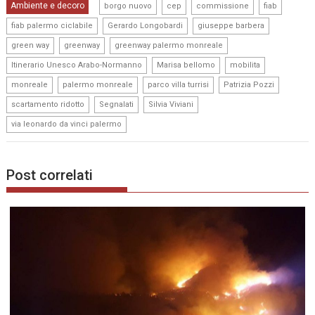
,
,
,
,
Ambiente e decoro
borgo nuovo
cep
commissione
fiab
,
,
,
fiab palermo ciclabile
Gerardo Longobardi
giuseppe barbera
,
,
,
green way
greenway
greenway palermo monreale
,
,
,
Itinerario Unesco Arabo-Normanno
Marisa bellomo
mobilita
,
,
,
,
monreale
palermo monreale
parco villa turrisi
Patrizia Pozzi
,
,
,
scartamento ridotto
Segnalati
Silvia Viviani
via leonardo da vinci palermo
Post correlati