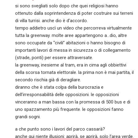
si sono svegliati solo dopo che quei religiosi hanno
ottenuto dalla soprintendenza di poter costruire sui terreni
di villa turrisi. anche dio è d’accordo.
tempo addietro uscì un video che percorreva virtualmente
tutta la greenway. molte aree appartengono a…dio, altre
sono occupate da “civili” abitazioni o hanno bisogno di
importanti lavori di messa in sicurezza o di collegamento
(strade, ponti) per essere attraversate.
la greenway, inesieme al tram, era in cima agli obbiettivi
della scorsa tornata elettorale. la prima non è mai partita, il
secondo rischia già di deragliare.
diranno che è stata colpa della burocrazia e
dell’irresponsabilità delle opposizioni. le opposizioni
vinceranno a man bassa con la promessa di 500 bus e di
uno spazzamento più frequente. le opposizioni fanno
grandi sogni.
a che punto sono i lavori del parco cassarà?
anche qui niente illusioni: aprirà, se aprirà, solo l’area verde.