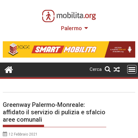
Skip
to
content
Palermo
Cerca
Greenway Palermo-Monreale:
affidato il servizio di pulizia e sfalcio
aree comunali
12 Febbraio 2021