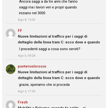
: “
Ancora saggi a da tre anni che fanno
saggi ma i lavori veri e propri quando
iniziano nel 3000
”
Ago 8, 15:03
FF
su
Nuove limitazioni al traffico per i saggi di
dettaglio della linea tram C: ecco dove e quando
: “
I precedenti saggi a cosa sono serviti?
”
Ago 6, 09:28
punteruolorosso
su
Nuove limitazioni al traffico per i saggi di
dettaglio della linea tram C: ecco dove e quando
: “
grazie, speriamo che si proceda
”
Ago 5, 17:39
Fresh
su
Mobilità a Palermo: quando fa caldo… si