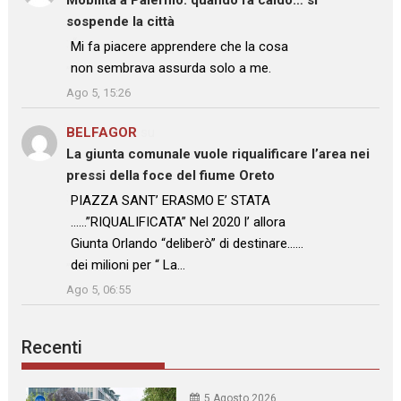
sospende la città
: “
Mi fa piacere apprendere che la cosa
non sembrava assurda solo a me.
”
Ago 5, 15:26
BELFAGOR
su
La giunta comunale vuole riqualificare l’area nei
pressi della foce del fiume Oreto
: “
PIAZZA SANT’ ERASMO E’ STATA
……”RIQUALIFICATA” Nel 2020 l’ allora
Giunta Orlando “deliberò” di destinare……
dei milioni per “ La…
”
Ago 5, 06:55
Recenti
5 Agosto 2026