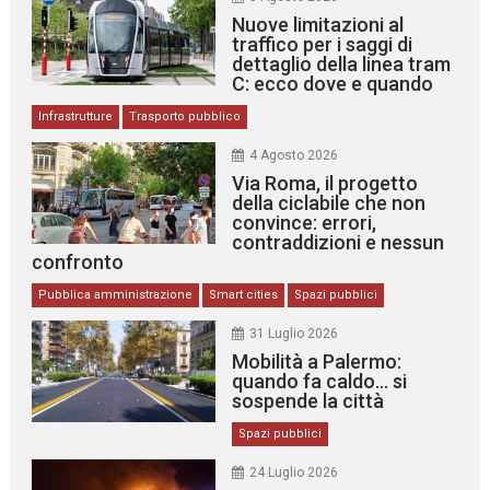
Nuove limitazioni al
traffico per i saggi di
dettaglio della linea tram
C: ecco dove e quando
Infrastrutture
Trasporto pubblico
4 Agosto 2026
Via Roma, il progetto
della ciclabile che non
convince: errori,
contraddizioni e nessun
confronto
Pubblica amministrazione
Smart cities
Spazi pubblici
31 Luglio 2026
Mobilità a Palermo:
quando fa caldo… si
sospende la città
Spazi pubblici
24 Luglio 2026