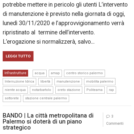
potrebbe mettere in pericolo gli utenti L’intervento
di manutenzione è previsto nella giornata di oggi,
lunedì 30/11/2020 e l’approvvigionamento verrà
ripristinato al termine dell’intervento.
L’erogazione si normalizzerà, salvo…
LEGGI TUTTO
,
,
,
Infrastrutture
acqua
amap
centro storico palermo
,
,
,
,
Interruzione Idrica
libertà
manutenzione
mobilita palermo
,
,
,
,
,
niente acqua
notarbartolo
oreto stazione
Politeama
rap
,
sottorete
stazione centrale palermo
BANDO | La città metropolitana di
3
Palermo si doterà di un piano
Commenti
strategico