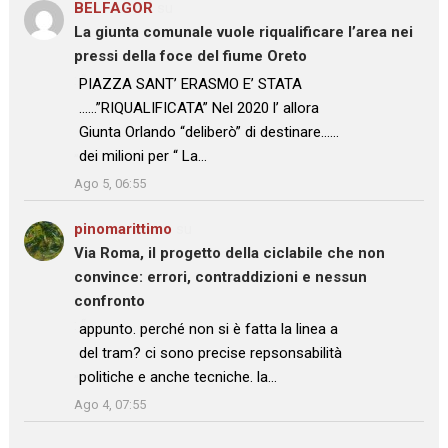
BELFAGOR
su
La giunta comunale vuole riqualificare l’area nei
pressi della foce del fiume Oreto
: “
PIAZZA SANT’ ERASMO E’ STATA
……”RIQUALIFICATA” Nel 2020 l’ allora
Giunta Orlando “deliberò” di destinare……
dei milioni per “ La…
”
Ago 5, 06:55
pinomarittimo
su
Via Roma, il progetto della ciclabile che non
convince: errori, contraddizioni e nessun
confronto
: “
appunto. perché non si è fatta la linea a
del tram? ci sono precise repsonsabilità
politiche e anche tecniche. la…
”
Ago 4, 07:55