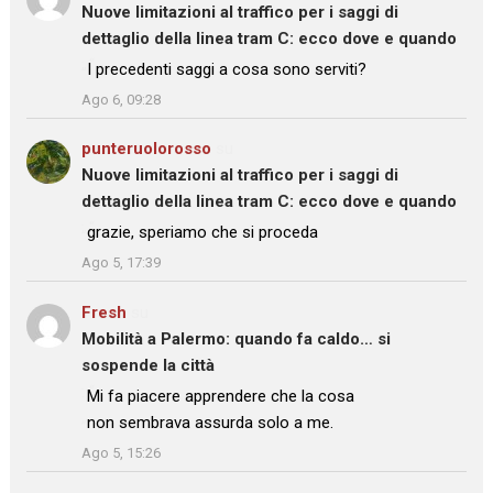
Nuove limitazioni al traffico per i saggi di
dettaglio della linea tram C: ecco dove e quando
: “
I precedenti saggi a cosa sono serviti?
”
Ago 6, 09:28
punteruolorosso
su
Nuove limitazioni al traffico per i saggi di
dettaglio della linea tram C: ecco dove e quando
: “
grazie, speriamo che si proceda
”
Ago 5, 17:39
Fresh
su
Mobilità a Palermo: quando fa caldo… si
sospende la città
: “
Mi fa piacere apprendere che la cosa
non sembrava assurda solo a me.
”
Ago 5, 15:26