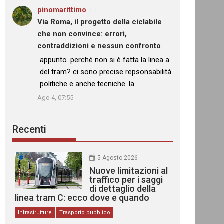
pinomarittimo
su
Via Roma, il progetto della ciclabile
che non convince: errori,
contraddizioni e nessun confronto
: “
appunto. perché non si è fatta la linea a
del tram? ci sono precise repsonsabilità
politiche e anche tecniche. la…
”
Ago 4, 07:55
Recenti
5 Agosto 2026
Nuove limitazioni al
traffico per i saggi
di dettaglio della
linea tram C: ecco dove e quando
Infrastrutture
Trasporto pubblico