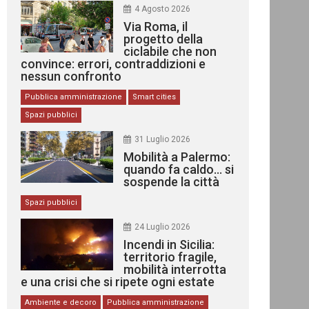
4 Agosto 2026
Via Roma, il
progetto della
ciclabile che non
convince: errori, contraddizioni e
nessun confronto
Pubblica amministrazione
Smart cities
Spazi pubblici
31 Luglio 2026
Mobilità a Palermo:
quando fa caldo… si
sospende la città
Spazi pubblici
24 Luglio 2026
Incendi in Sicilia:
territorio fragile,
mobilità interrotta
e una crisi che si ripete ogni estate
Ambiente e decoro
Pubblica amministrazione