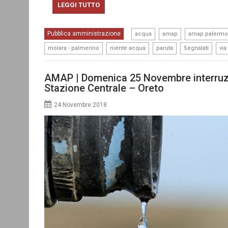
LEGGI TUTTO
,
,
Pubblica amministrazione
acqua
amap
amap palermo
,
,
,
,
molara - palmerino
niente acqua
paruta
Segnalati
via
AMAP | Domenica 25 Novembre interruzio
Stazione Centrale – Oreto
24 Novembre 2018