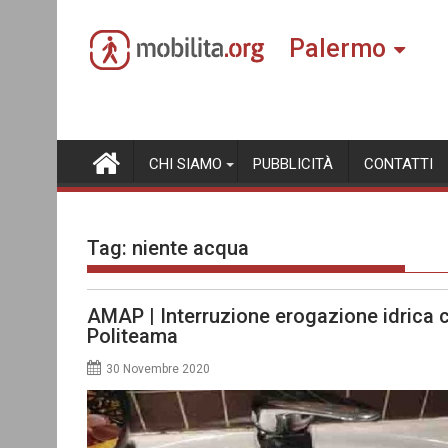
Skip
to
Palermo
content
CHI SIAMO
PUBBLICITÀ
CONTATTI
Tag:
niente acqua
AMAP | Interruzione erogazione idrica ci
Politeama
30 Novembre 2020