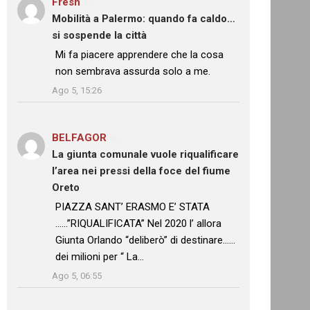
Fresh
su
Mobilità a Palermo: quando fa caldo…
si sospende la città
: “
Mi fa piacere apprendere che la cosa
non sembrava assurda solo a me.
”
Ago 5, 15:26
BELFAGOR
su
La giunta comunale vuole riqualificare
l’area nei pressi della foce del fiume
Oreto
: “
PIAZZA SANT’ ERASMO E’ STATA
……”RIQUALIFICATA” Nel 2020 l’ allora
Giunta Orlando “deliberò” di destinare……
dei milioni per “ La…
”
Ago 5, 06:55