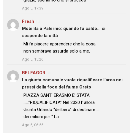
”
Ago 5, 17:39
Fresh
su
Mobilità a Palermo: quando fa caldo… si
sospende la città
: “
Mi fa piacere apprendere che la cosa
non sembrava assurda solo a me.
”
Ago 5, 15:26
BELFAGOR
su
La giunta comunale vuole riqualificare l’area nei
pressi della foce del fiume Oreto
: “
PIAZZA SANT’ ERASMO E’ STATA
……”RIQUALIFICATA” Nel 2020 l’ allora
Giunta Orlando “deliberò” di destinare……
dei milioni per “ La…
”
Ago 5, 06:55