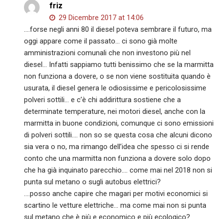
friz
29 Dicembre 2017 at 14:06
….forse negli anni 80 il diesel poteva sembrare il futuro, ma
oggi appare come il passato… ci sono già molte
amministrazioni comunali che non investono più nel
diesel… Infatti sappiamo tutti benissimo che se la marmitta
non funziona a dovere, o se non viene sostituita quando è
usurata, il diesel genera le odiosissime e pericolosissime
polveri sottili… e c’è chi addirittura sostiene che a
determinate temperature, nei motori diesel, anche con la
marmitta in buone condizioni, comunque ci sono emissioni
di polveri sottili…. non so se questa cosa che alcuni dicono
sia vera o no, ma rimango dell’idea che spesso ci si rende
conto che una marmitta non funziona a dovere solo dopo
che ha già inquinato parecchio…. come mai nel 2018 non si
punta sul metano o sugli autobus elettrici?
….posso anche capire che magari per motivi economici si
scartino le vetture elettriche… ma come mai non si punta
sul metano che è più e economico e più ecologico?