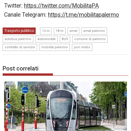
Twitter:
https://twitter.com/MobilitaPA
Canale Telegram:
https://t.me/mobilitapalermo
,
,
,
,
Trasporto pubblico
12 m
18 m
amat
amat palermo
,
,
,
,
autobus palermo
autosnodati
BUS
comune di palermo
,
,
contratto di servizio
mobilita palermo
pon metro
Post correlati