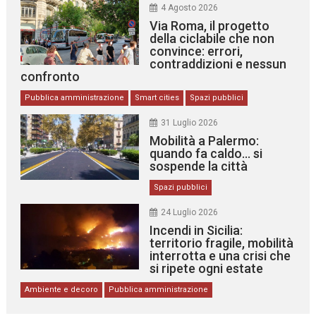
4 Agosto 2026
Via Roma, il progetto
della ciclabile che non
convince: errori,
contraddizioni e nessun
confronto
Pubblica amministrazione
Smart cities
Spazi pubblici
31 Luglio 2026
Mobilità a Palermo:
quando fa caldo… si
sospende la città
Spazi pubblici
24 Luglio 2026
Incendi in Sicilia:
territorio fragile, mobilità
interrotta e una crisi che
si ripete ogni estate
Ambiente e decoro
Pubblica amministrazione