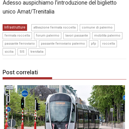
Adesso auspichiamo l’introduzione del biglietto
unico Amat/Trenitalia
,
,
Infrastrutture
attivazione fermata roccella
comune di palermo
,
,
,
,
fermata roccella
forum palermo
lavori passante
mobilita palermo
,
,
,
,
passante ferroviario
passante ferroviario palermo
pfp
roccella
,
,
sicilia
SIS
trenitalia
Post correlati