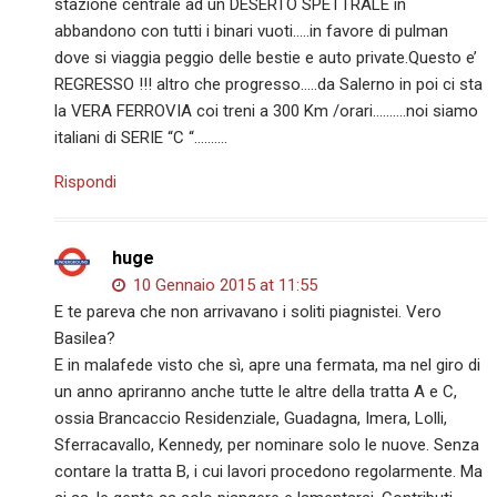
stazione centrale ad un DESERTO SPETTRALE in
abbandono con tutti i binari vuoti…..in favore di pulman
dove si viaggia peggio delle bestie e auto private.Questo e’
REGRESSO !!! altro che progresso…..da Salerno in poi ci sta
la VERA FERROVIA coi treni a 300 Km /orari……….noi siamo
italiani di SERIE “C “……….
Rispondi
huge
10 Gennaio 2015 at 11:55
E te pareva che non arrivavano i soliti piagnistei. Vero
Basilea?
E in malafede visto che sì, apre una fermata, ma nel giro di
un anno apriranno anche tutte le altre della tratta A e C,
ossia Brancaccio Residenziale, Guadagna, Imera, Lolli,
Sferracavallo, Kennedy, per nominare solo le nuove. Senza
contare la tratta B, i cui lavori procedono regolarmente. Ma