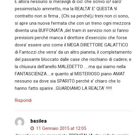
E allora nessuno si meravigli di cio’ che scrivo io! saro’
pessimista,lo ammetto, ma la REALTA’ E’ QUESTA !il
contratto non si firma , (Chi sa perché),i treni non ci sono,
si apre una nuova fermata che con un treno ogni mezzora
diventa una BUFFONATA ,del tram in servizio non si fanno
previsioni perché manca il direttore d’esercizio che forse
dovra’ essere uno come il MEGA DIRETTORE GALATTICO
di Fantozzi che verra’ da un altro pianeta; il completamento
del passante bloccato dalle case che rischiano di cadere; e
la chiusura dell’anello MALEDETTO …..ma qui siamo nella
FANTASCIENZA…..e quanto al MISTERIOSO piano AMAT
nessuno sa dove sia SPARITO perché e’ chiaro che lo
hanno fatto sparire…GUARDIAMO LA REALTA’ !!!!!
Rispondi
basilea
11 Gennaio 2015 at 12:05