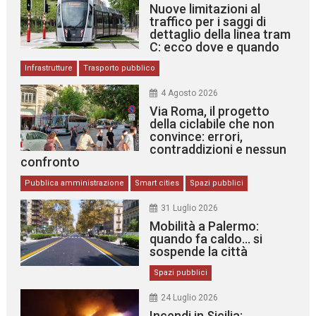
Nuove limitazioni al
traffico per i saggi di
dettaglio della linea tram
C: ecco dove e quando
Infrastrutture
Trasporto pubblico
4 Agosto 2026
Via Roma, il progetto
della ciclabile che non
convince: errori,
contraddizioni e nessun
confronto
Pubblica amministrazione
Smart cities
Spazi pubblici
31 Luglio 2026
Mobilità a Palermo:
quando fa caldo… si
sospende la città
Spazi pubblici
24 Luglio 2026
Incendi in Sicilia: