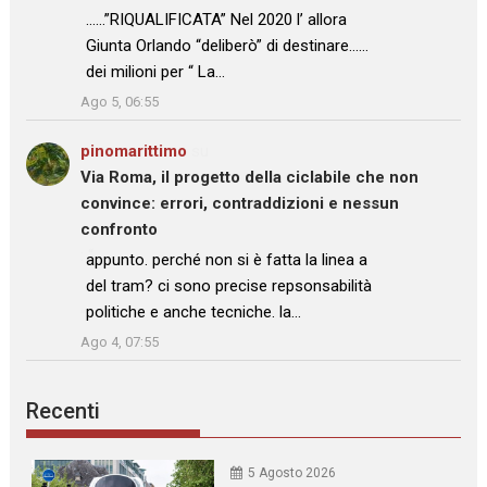
……”RIQUALIFICATA” Nel 2020 l’ allora
Giunta Orlando “deliberò” di destinare……
dei milioni per “ La…
”
Ago 5, 06:55
pinomarittimo
su
Via Roma, il progetto della ciclabile che non
convince: errori, contraddizioni e nessun
confronto
: “
appunto. perché non si è fatta la linea a
del tram? ci sono precise repsonsabilità
politiche e anche tecniche. la…
”
Ago 4, 07:55
Recenti
5 Agosto 2026