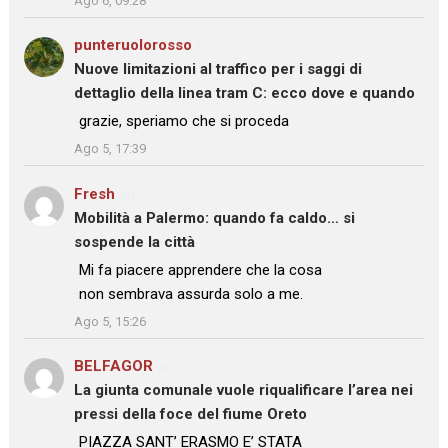
Ago 6, 09:28
punteruolorosso
su
Nuove limitazioni al traffico per i saggi di
dettaglio della linea tram C: ecco dove e quando
: “
grazie, speriamo che si proceda
”
Ago 5, 17:39
Fresh
su
Mobilità a Palermo: quando fa caldo… si
sospende la città
: “
Mi fa piacere apprendere che la cosa
non sembrava assurda solo a me.
”
Ago 5, 15:26
BELFAGOR
su
La giunta comunale vuole riqualificare l’area nei
pressi della foce del fiume Oreto
: “
PIAZZA SANT’ ERASMO E’ STATA