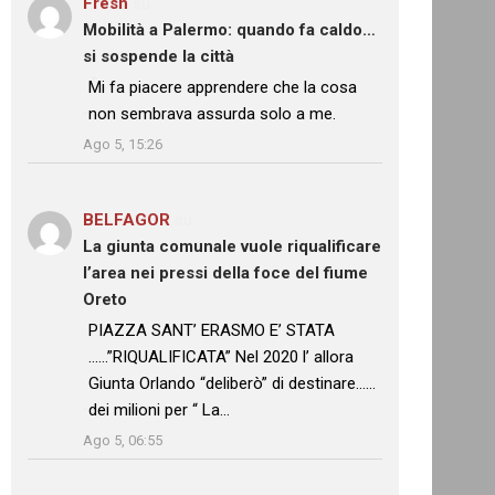
Fresh
su
Mobilità a Palermo: quando fa caldo…
si sospende la città
: “
Mi fa piacere apprendere che la cosa
non sembrava assurda solo a me.
”
Ago 5, 15:26
BELFAGOR
su
La giunta comunale vuole riqualificare
l’area nei pressi della foce del fiume
Oreto
: “
PIAZZA SANT’ ERASMO E’ STATA
……”RIQUALIFICATA” Nel 2020 l’ allora
Giunta Orlando “deliberò” di destinare……
dei milioni per “ La…
”
Ago 5, 06:55