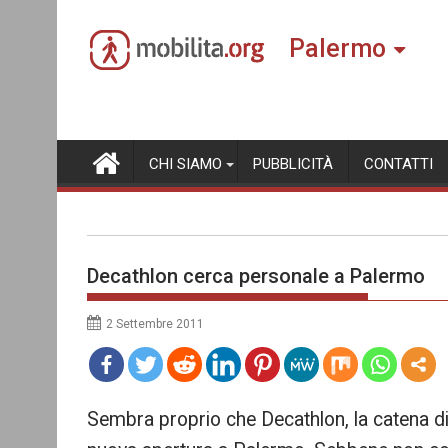
Skip
to
Palermo
content
CHI SIAMO
PUBBLICITÀ
CONTATTI
Decathlon cerca personale a Palermo
2 Settembre 2011
mo
Sembra proprio che Decathlon, la catena di 
re