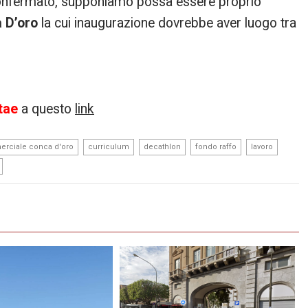
onfermato, supponiamo possa essere proprio
 D’oro
la cui inaugurazione dovrebbe aver luogo tra
tae
a questo
link
,
,
,
,
,
rciale conca d'oro
curriculum
decathlon
fondo raffo
lavoro