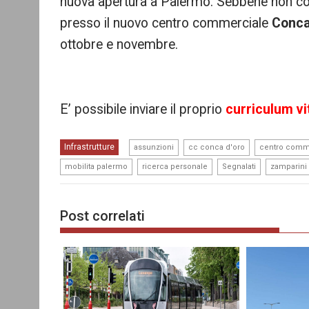
nuova apertura a Palermo. Sebbene non c
presso il nuovo centro commerciale
Conca
ottobre e novembre.
E’ possibile inviare il proprio
curriculum vi
,
,
Infrastrutture
assunzioni
cc conca d'oro
centro comme
,
,
,
mobilita palermo
ricerca personale
Segnalati
zamparini
Post correlati