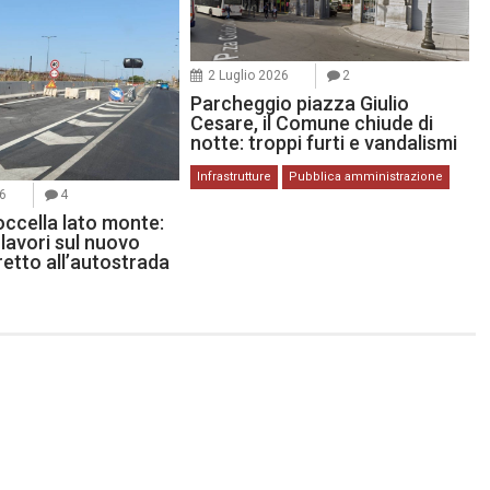
2 Luglio 2026
2
Parcheggio piazza Giulio
Cesare, il Comune chiude di
notte: troppi furti e vandalismi
Infrastrutture
Pubblica amministrazione
26
4
occella lato monte:
lavori sul nuovo
etto all’autostrada