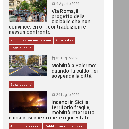
4 Agosto 2026
Via Roma, il
progetto della
ciclabile che non
convince: errori, contraddizioni e
nessun confronto
Pubblica amministrazione
Smart cities
Spazi pubblici
31 Luglio 2026
Mobilità a Palermo:
quando fa caldo… si
sospende la città
Spazi pubblici
24 Luglio 2026
Incendi in Sicilia:
territorio fragile,
mobilità interrotta
e una crisi che si ripete ogni estate
Ambiente e decoro
Pubblica amministrazione