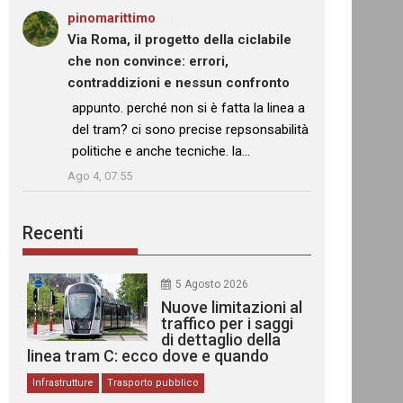
pinomarittimo
su
Via Roma, il progetto della ciclabile
che non convince: errori,
contraddizioni e nessun confronto
: “
appunto. perché non si è fatta la linea a
del tram? ci sono precise repsonsabilità
politiche e anche tecniche. la…
”
Ago 4, 07:55
Recenti
5 Agosto 2026
Nuove limitazioni al
traffico per i saggi
di dettaglio della
linea tram C: ecco dove e quando
Infrastrutture
Trasporto pubblico