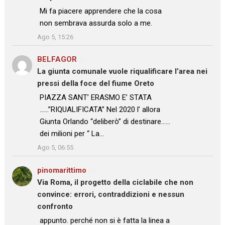
: “
Mi fa piacere apprendere che la cosa
non sembrava assurda solo a me.
”
Ago 5, 15:26
BELFAGOR
su
La giunta comunale vuole riqualificare l’area nei
pressi della foce del fiume Oreto
: “
PIAZZA SANT’ ERASMO E’ STATA
……”RIQUALIFICATA” Nel 2020 l’ allora
Giunta Orlando “deliberò” di destinare……
dei milioni per “ La…
”
Ago 5, 06:55
pinomarittimo
su
Via Roma, il progetto della ciclabile che non
convince: errori, contraddizioni e nessun
confronto
: “
appunto. perché non si è fatta la linea a