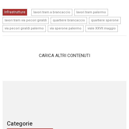
,
,
Infrastrutture
lavori tram a brancaccio
lavori tram palermo
,
,
,
lavori tram via pecori giraldi
quartiere brancaccio
quartiere sperone
,
,
via pecori giraldi palermo
via sperone palermo
viale XXVII maggio
CARICA ALTRI CONTENUTI
Categorie