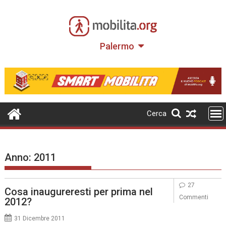
Skip
to
content
Palermo
Cerca
Anno:
2011
27
Cosa inaugureresti per prima nel
Commenti
2012?
31 Dicembre 2011