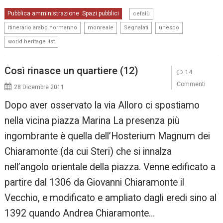
,
Pubblica amministrazione
Spazi pubblici
,
cefalù
,
,
,
,
itinerario arabo normanno
monreale
Segnalati
unesco
world heritage list
Così rinasce un quartiere (12)
14
Commenti
28 Dicembre 2011
Dopo aver osservato la via Alloro ci spostiamo
nella vicina piazza Marina La presenza più
ingombrante è quella dell’Hosterium Magnum dei
Chiaramonte (da cui Steri) che si innalza
nell’angolo orientale della piazza. Venne edificato a
partire dal 1306 da Giovanni Chiaramonte il
Vecchio, e modificato e ampliato dagli eredi sino al
1392 quando Andrea Chiaramonte…