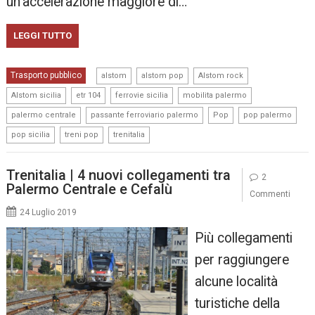
un’accelerazione maggiore di…
LEGGI TUTTO
,
,
,
Trasporto pubblico
alstom
alstom pop
Alstom rock
,
,
,
,
Alstom sicilia
etr 104
ferrovie sicilia
mobilita palermo
,
,
,
,
palermo centrale
passante ferroviario palermo
Pop
pop palermo
,
,
pop sicilia
treni pop
trenitalia
Trenitalia | 4 nuovi collegamenti tra
2
Palermo Centrale e Cefalù
Commenti
24 Luglio 2019
Più collegamenti
per raggiungere
alcune località
turistiche della