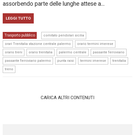
assorbendo parte delle lunghe attese a…
LEGGI TUTTO
,
Trasporto pubblico
comitato pendolari sicilia
,
,
orari Trenitalia stazione centrale palermo
orario termini imerese
,
,
,
,
orario treni
orario trenitalia
palermo centrale
passante ferroviario
,
,
,
,
passante ferroviario palermo
punta raisi
termini imerese
trenitalia
treno
CARICA ALTRI CONTENUTI