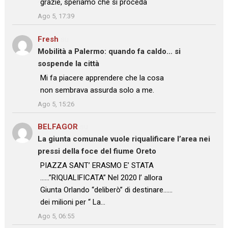
: “
grazie, speriamo che si proceda
”
Ago 5, 17:39
Fresh
su
Mobilità a Palermo: quando fa caldo… si
sospende la città
: “
Mi fa piacere apprendere che la cosa
non sembrava assurda solo a me.
”
Ago 5, 15:26
BELFAGOR
su
La giunta comunale vuole riqualificare l’area nei
pressi della foce del fiume Oreto
: “
PIAZZA SANT’ ERASMO E’ STATA
……”RIQUALIFICATA” Nel 2020 l’ allora
Giunta Orlando “deliberò” di destinare……
dei milioni per “ La…
”
Ago 5, 06:55