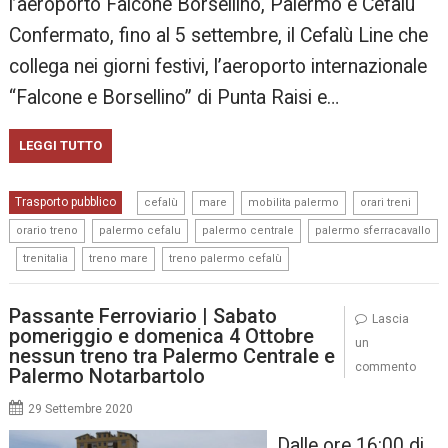
l’aeroporto Falcone Borsellino, Palermo e Cefalù
Confermato, fino al 5 settembre, il Cefalù Line che
collega nei giorni festivi, l’aeroporto internazionale
“Falcone e Borsellino” di Punta Raisi e…
LEGGI TUTTO
,
,
,
,
Trasporto pubblico
cefalù
mare
mobilita palermo
orari treni
,
,
,
orario treno
palermo cefalu
palermo centrale
palermo sferracavallo
,
,
,
trenitalia
treno mare
treno palermo cefalù
Passante Ferroviario | Sabato
Lascia
pomeriggio e domenica 4 Ottobre
un
nessun treno tra Palermo Centrale e
commento
Palermo Notarbartolo
29 Settembre 2020
Dalle ore 16:00 di