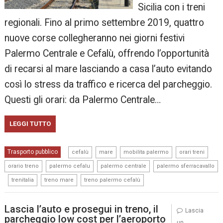
Sicilia con i treni
regionali. Fino al primo settembre 2019, quattro
nuove corse collegheranno nei giorni festivi
Palermo Centrale e Cefalù, offrendo l’opportunità
di recarsi al mare lasciando a casa l’auto evitando
così lo stress da traffico e ricerca del parcheggio.
Questi gli orari: da Palermo Centrale…
LEGGI TUTTO
,
,
,
,
Trasporto pubblico
cefalù
mare
mobilita palermo
orari treni
,
,
,
orario treno
palermo cefalu
palermo centrale
palermo sferracavallo
,
,
,
trenitalia
treno mare
treno palermo cefalù
Lascia l’auto e prosegui in treno, il
Lascia
parcheggio low cost per l’aeroporto
un