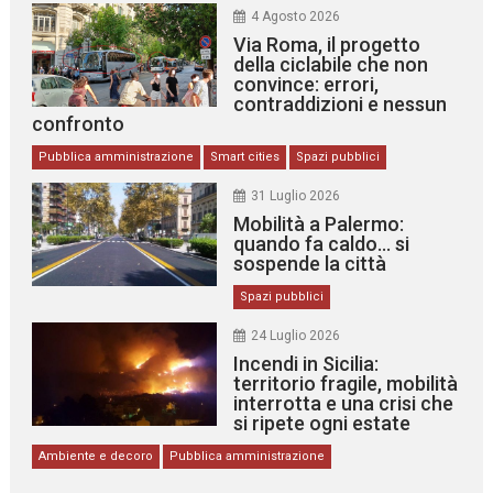
4 Agosto 2026
Via Roma, il progetto
della ciclabile che non
convince: errori,
contraddizioni e nessun
confronto
Pubblica amministrazione
Smart cities
Spazi pubblici
31 Luglio 2026
Mobilità a Palermo:
quando fa caldo… si
sospende la città
Spazi pubblici
24 Luglio 2026
Incendi in Sicilia:
territorio fragile, mobilità
interrotta e una crisi che
si ripete ogni estate
Ambiente e decoro
Pubblica amministrazione